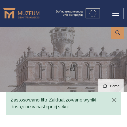
Skip to main content
Home
Status message
Zastosowano filtr. Zaktualizowane wyniki
dostępne w następnej sekcji.