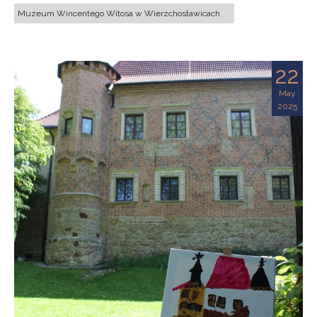
Muzeum Wincentego Witosa w Wierzchosławicach
22
May
2025