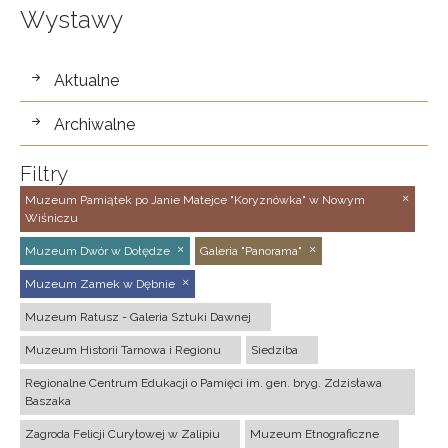
Wystawy
wystawy
Aktualne
Archiwalne
Filtry
Muzeum Pamiątek po Janie Matejce "Koryznówka" w Nowym
Wiśniczu
Muzeum Dwór w Dołędze
Galeria "Panorama"
Muzeum Zamek w Dębnie
Muzeum Ratusz - Galeria Sztuki Dawnej
Muzeum Historii Tarnowa i Regionu
Siedziba
Regionalne Centrum Edukacji o Pamięci im. gen. bryg. Zdzisława
Baszaka
Zagroda Felicji Curyłowej w Zalipiu
Muzeum Etnograficzne