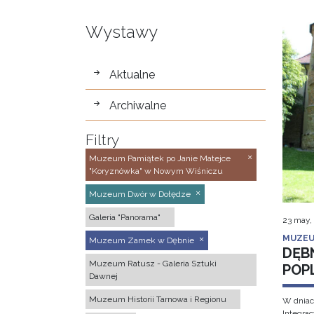
Wystawy
wystawy
Aktualne
Archiwalne
Filtry
Muzeum Pamiątek po Janie Matejce
"Koryznówka" w Nowym Wiśniczu
Muzeum Dwór w Dołędze
Galeria "Panorama"
23 may,
MUZEU
Muzeum Zamek w Dębnie
DĘB
Muzeum Ratusz - Galeria Sztuki
POP
Dawnej
Muzeum Historii Tarnowa i Regionu
W dniac
Integra