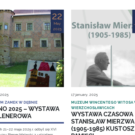
22
May
2025
 2025
17 january, 2025
M ZAMEK W DĘBNIE
MUZEUM WINCENTEGO WITOSA
NO 2025 – WYSTAWA
WIERZCHOSŁAWICACH
WYSTAWA CZASOWA
LENEROWA
STANISŁAW MIERZWA
(1905-1985) KUSTOSZ
h 21–22 maja 2025 r. odbył się XVI
cyjny Plener Malarski z udziałem