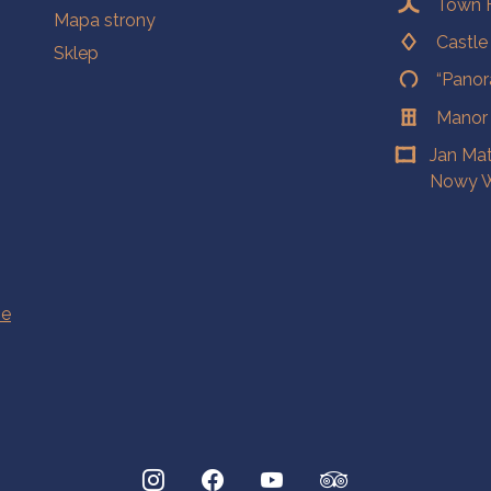
Town H
Mapa strony
Castl
Sklep
“Panor
Manor
Jan Ma
Nowy W