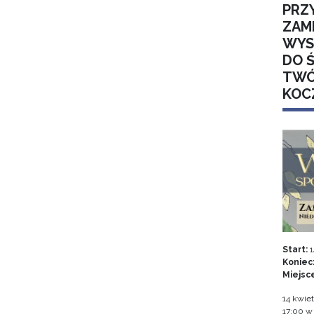
PRZ
ZAM
WYS
DO 
TWÓ
KOC
Start:
1
Koniec
Miejsc
14 kwiet
17:00 