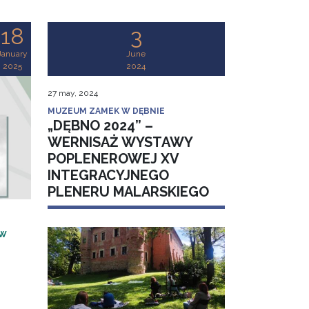
18
3
January
June
2025
2024
27 may, 2024
MUZEUM ZAMEK W DĘBNIE
„DĘBNO 2024” –
WERNISAŻ WYSTAWY
POPLENEROWEJ XV
INTEGRACYJNEGO
PLENERU MALARSKIEGO
 W