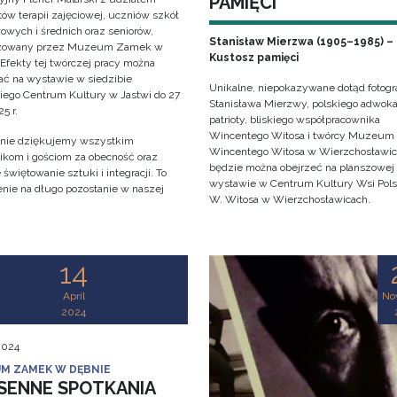
PAMIĘCI
ów terapii zajęciowej, uczniów szkół
owych i średnich oraz seniorów,
Stanisław Mierzwa (1905–1985) –
izowany przez Muzeum Zamek w
Kustosz pamięci
 Efekty tej twórczej pracy można
ać na wystawie w siedzibie
Unikalne, niepokazywane dotąd fotogra
iego Centrum Kultury w Jastwi do 27
Stanisława Mierzwy, polskiego adwoka
5 r.
patrioty, bliskiego współpracownika
Wincentego Witosa i twórcy Muzeum
nie dziękujemy wszystkim
Wincentego Witosa w Wierzchosławi
ikom i gościom za obecność oraz
będzie można obejrzeć na planszowej
świętowanie sztuki i integracji. To
wystawie w Centrum Kultury Wsi Polsk
nie na długo pozostanie w naszej
W. Witosa w Wierzchosławicach.
!
14
April
No
2024
 2024
M ZAMEK W DĘBNIE
SENNE SPOTKANIA