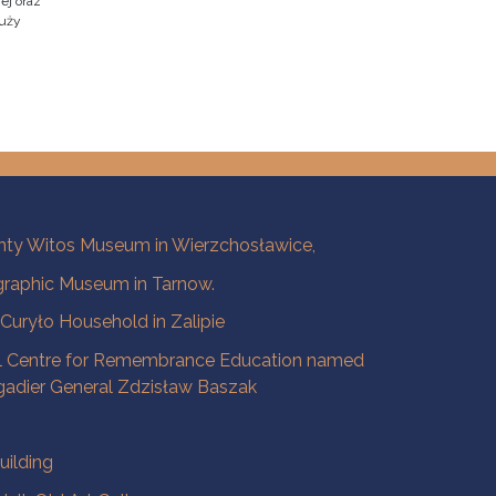
ej oraz
duży
ty Witos Museum in Wierzchosławice,
raphic Museum in Tarnow.
a Curyło Household in Zalipie
l Centre for Remembrance Education named
igadier General Zdzisław Baszak
uilding