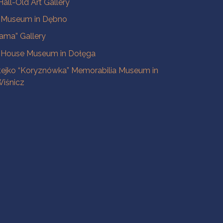
all-Old Art Gallery
e Museum in Dębno
ama” Gallery
 House Museum in Dołęga
tejko “Koryznówka” Memorabilia Museum in
iśnicz