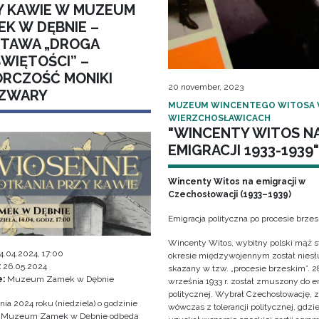
Y KAWIE W MUZEUM
EK W DĘBNIE –
TAWA „DROGA
ŚWIĘTOŚCI” –
RCZOŚĆ MONIKI
20 november, 2023
ZWARY
MUZEUM WINCENTEGO WITOSA
WIERZCHOSŁAWICACH
"WINCENTY WITOS N
EMIGRACJI 1933-1939"
Wincenty Witos na emigracji w
Czechosłowacji (1933–1939)
Emigracja polityczna po procesie brze
Wincenty Witos, wybitny polski mąż s
4.04.2024, 17:00
okresie międzywojennym został niesł
:
26.05.2024
skazany w tzw. „procesie brzeskim”. 2
e:
Muzeum Zamek w Dębnie
września 1933 r. został zmuszony do e
politycznej. Wybrał Czechosłowację, 
nia 2024 roku (niedziela) o godzinie
wówczas z tolerancji politycznej, gdzi
w Muzeum Zamek w Dębnie odbędą