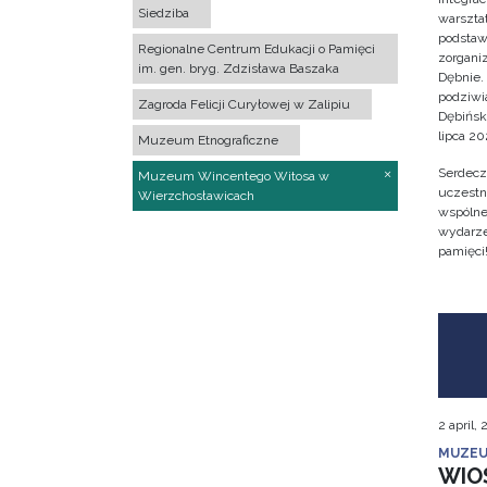
Siedziba
warsztat
podstaw
Regionalne Centrum Edukacji o Pamięci
zorgan
im. gen. bryg. Zdzisława Baszaka
Dębnie.
podziwi
Zagroda Felicji Curyłowej w Zalipiu
Dębińsk
lipca 202
Muzeum Etnograficzne
Serdecz
Muzeum Wincentego Witosa w
uczestn
Wierzchosławicach
wspólne 
wydarze
pamięci
2 april,
MUZEU
WIO