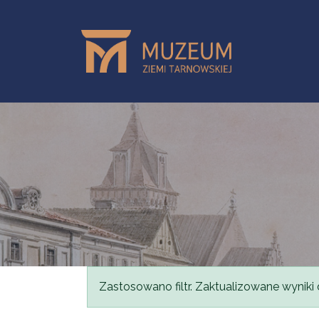
Skip to main content
Status message
Zastosowano filtr. Zaktualizowane wyniki 