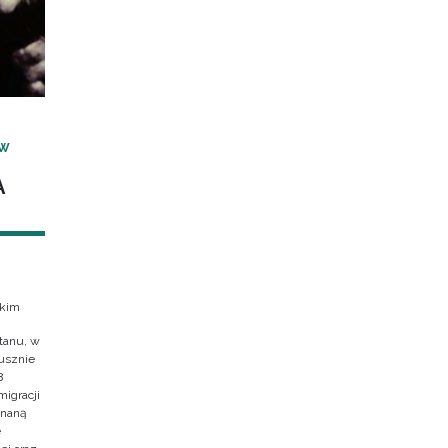
 W
A
skim
tanu, w
usznie
8
migracji
znaną
e