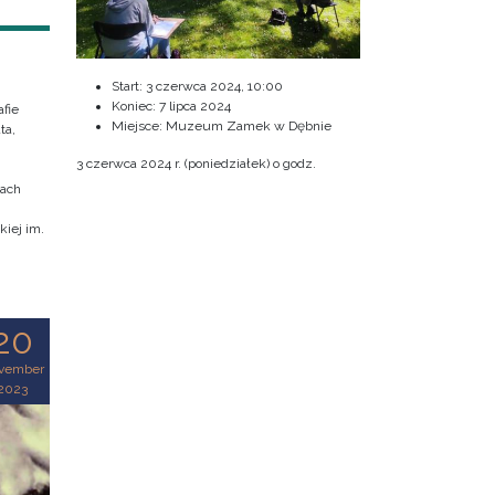
Start:
3 czerwca 2024, 10:00
Koniec:
7 lipca 2024
fie
Miejsce: Muzeum Zamek w Dębnie
ta,
3 czerwca 2024 r. (poniedziałek) o godz.
cach
iej im.
20
vember
2023