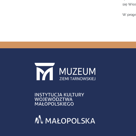
się Wio
W progr