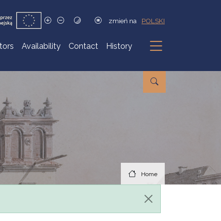
zmień na
POLSKI
itors
Availability
Contact
History
Submenu
Home