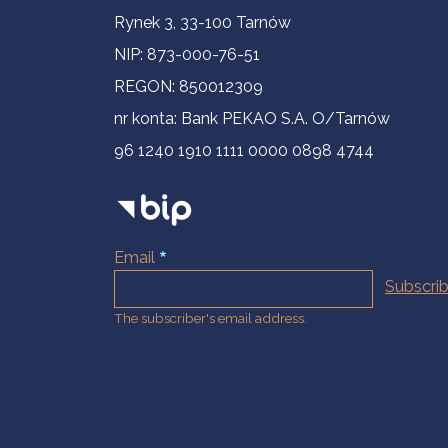
Contact Information
Rynek 3, 33-100 Tarnów
NIP: 873-000-76-51
REGON: 850012309
nr konta: Bank PEKAO S.A. O/Tarnów
96 1240 1910 1111 0000 0898 4744
Email
The subscriber's email address.