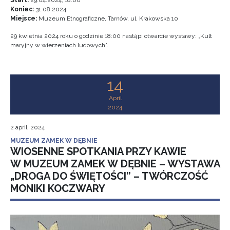
Start:
29.04.2024, 18:00
Koniec:
31.08.2024
Miejsce:
Muzeum Etnograficzne, Tarnów, ul. Krakowska 10
29 kwietnia 2024 roku o godzinie 18:00 nastąpi otwarcie wystawy: „Kult
maryjny w wierzeniach ludowych”.
14
April
2024
2 april, 2024
MUZEUM ZAMEK W DĘBNIE
WIOSENNE SPOTKANIA PRZY KAWIE
W MUZEUM ZAMEK W DĘBNIE – WYSTAWA
„DROGA DO ŚWIĘTOŚCI” – TWÓRCZOŚĆ
MONIKI KOCZWARY