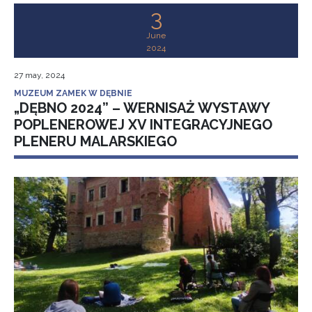
3
June
2024
27 may, 2024
MUZEUM ZAMEK W DĘBNIE
„DĘBNO 2024” – WERNISAŻ WYSTAWY
POPLENEROWEJ XV INTEGRACYJNEGO
PLENERU MALARSKIEGO