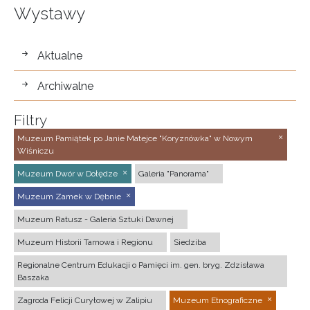
Wystawy
wystawy
Aktualne
Archiwalne
Filtry
Muzeum Pamiątek po Janie Matejce "Koryznówka" w Nowym
Wiśniczu
Muzeum Dwór w Dołędze
Galeria "Panorama"
Muzeum Zamek w Dębnie
Muzeum Ratusz - Galeria Sztuki Dawnej
Muzeum Historii Tarnowa i Regionu
Siedziba
Regionalne Centrum Edukacji o Pamięci im. gen. bryg. Zdzisława
Baszaka
Zagroda Felicji Curyłowej w Zalipiu
Muzeum Etnograficzne