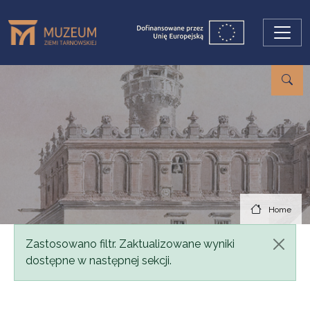
Skip to main content
Home
Status message
Zastosowano filtr. Zaktualizowane wyniki
dostępne w następnej sekcji.