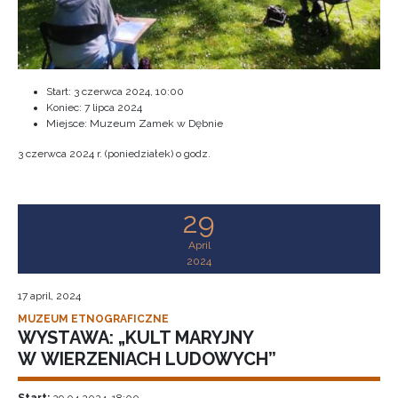
Start:
3 czerwca 2024, 10:00
Koniec:
7 lipca 2024
Miejsce: Muzeum Zamek w Dębnie
3 czerwca 2024 r. (poniedziałek) o godz.
29
April
2024
17 april, 2024
MUZEUM ETNOGRAFICZNE
WYSTAWA: „KULT MARYJNY
W WIERZENIACH LUDOWYCH”