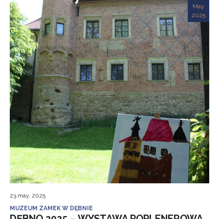
May
2025
23 may, 2025
MUZEUM ZAMEK W DĘBNIE
DĘBNO 2025 – WYSTAWA POPLENEROWA