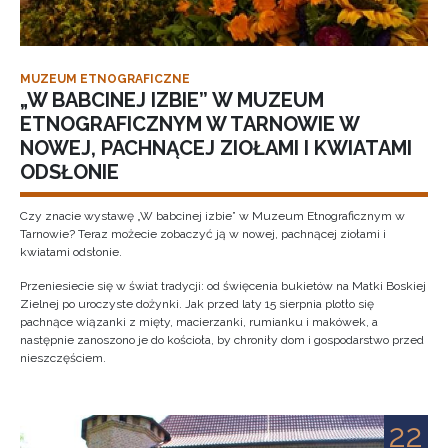
MUZEUM ETNOGRAFICZNE
„W BABCINEJ IZBIE” W MUZEUM
ETNOGRAFICZNYM W TARNOWIE W
NOWEJ, PACHNĄCEJ ZIOŁAMI I KWIATAMI
ODSŁONIE
Czy znacie wystawę „W babcinej izbie” w Muzeum Etnograficznym w
Tarnowie? Teraz możecie zobaczyć ją w nowej, pachnącej ziołami i
kwiatami odsłonie.
Przeniesiecie się w świat tradycji: od święcenia bukietów na Matki Boskiej
Zielnej po uroczyste dożynki. Jak przed laty 15 sierpnia plotło się
pachnące wiązanki z mięty, macierzanki, rumianku i makówek, a
następnie zanoszono je do kościoła, by chroniły dom i gospodarstwo przed
nieszczęściem.
22