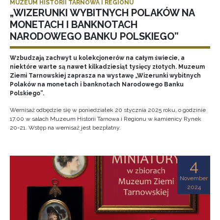
MUZEUM HISTORII TARNOWA I REGIONU
„WIZERUNKI WYBITNYCH POLAKÓW NA
MONETACH I BANKNOTACH
NARODOWEGO BANKU POLSKIEGO”
Wzbudzają zachwyt u kolekcjonerów na całym świecie, a
niektóre warte są nawet kilkadziesiąt tysięcy złotych. Muzeum
Ziemi Tarnowskiej zaprasza na wystawę „Wizerunki wybitnych
Polaków na monetach i banknotach Narodowego Banku
Polskiego”.
Wernisaż odbędzie się w poniedziałek 20 stycznia 2025 roku, o godzinie
17.00 w salach Muzeum Historii Tarnowa i Regionu w kamienicy Rynek
20-21. Wstęp na wernisaż jest bezpłatny.
4
November
2024