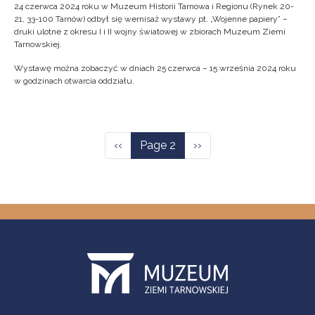
24 czerwca 2024 roku w Muzeum Historii Tarnowa i Regionu (Rynek 20-
21, 33-100 Tarnów) odbył się wernisaż wystawy pt. „Wojenne papiery” –
druki ulotne z okresu I i II wojny światowej w zbiorach Muzeum Ziemi
Tarnowskiej.
Wystawę można zobaczyć w dniach 25 czerwca – 15 września 2024 roku
w godzinach otwarcia oddziału.
Pagination
Previous page
Next page
‹‹
Page 2
››