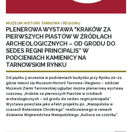
MUZEUM HISTORII TARNOWA I REGIONU
PLENEROWA WYSTAWA "KRAKÓW ZA
PIERWSZYCH PIASTÓW W ŹRÓDŁACH
ARCHEOLOGICZNYCH – OD GRODU DO
SEDES REGNI PRINCIPALIS” W
PODCIENIACH KAMIENICY NA
TARNOWSKIM RYNKU
Od piątku 5 września w podcieniach budynku przy Rynku 20-21,
gdzie mieści się Muzeum Historii Tarnowa i Regionu – oddział
Muzeum Ziemi Tarnowskiej oglądać można plenerową wystawę
czasową: „Kraków za pierwszych Piastów w źródłach
archeologicznych – od grodu do sedes regni principalis”.
Wystawa powstała jako efekt projektu pn. „Małopolska w
czasach Bolesława Chrobrego” realizowanego w ramach
działania Województwa Małopolskiego „Kultura na szóstkę”.