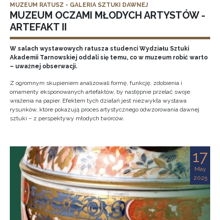
MUZEUM RATUSZ - GALERIA SZTUKI DAWNEJ
MUZEUM OCZAMI MŁODYCH ARTYSTÓW -
ARTEFAKT II
W salach wystawowych ratusza studenci Wydziału Sztuki
Akademii Tarnowskiej oddali się temu, co w muzeum robić warto
– uważnej obserwacji.
Z ogromnym skupieniem analizowali formę, funkcję, zdobienia i
ornamenty eksponowanych artefaktów, by następnie przelać swoje
wrażenia na papier. Efektem tych działań jest niezwykła wystawa
rysunków, które pokazują proces artystycznego odwzorowania dawnej
sztuki – z perspektywy młodych twórców.
17
May
2025