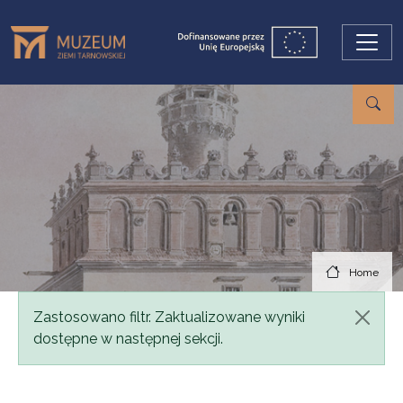
Skip to main content
Home
Status message
Zastosowano filtr. Zaktualizowane wyniki
dostępne w następnej sekcji.