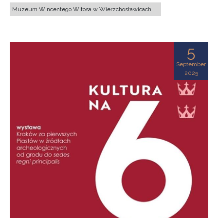
Muzeum Wincentego Witosa w Wierzchosławicach
5
September
2025