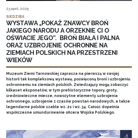
23 april, 2025
SIEDZIBA
WYSTAWA „POKAŻ ZNAWCY BROŃ
JAKIEGO NARODU A ORZEKNIE CI O
OŚWIACIE JEGO”. BROŃ BIAŁA I PALNA
ORAZ UZBROJENIE OCHRONNE NA
ZIEMIACH POLSKICH NA PRZESTRZENI
WIEKÓW
Muzeum Ziemi Tarnowskiej zaprasza na pierwszą w swojej
historii tak kompleksową wystawę, poświęconą broni i uzbrojeniu
ochronnemu na ziemiach polskich. Zwiedzający mogą zobaczyć
kilkaset eksponatów, w tym prehistoryczne topory, groty,
średniowieczne miecze, nowożytne elementy uzbrojenia
ochronnego, uzbrojenie z czasów powstań narodowych, a także
legendarne polskie szable wz. 21 i wz. 34. Całość dopełnia
współczesne umundurowanie oficera Wojska Polskiego.
4