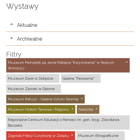
Wystawy
wystawy
Aktualne
Archiwalne
Filtry
Muzeum Pamiątek po Janie Matejce "Koryznówka" w Nowym
Wiśniczu
Muzeum Dwór w Dołędze
Galeria "Panorama"
Muzeum Zamek w Dębnie
Muzeum Ratusz - Galeria Sztuki Dawnej
Muzeum Historii Tarnowa i Regionu
Siedziba
Regionalne Centrum Edukacji o Pamięci im. gen. bryg. Zdzisława
Baszaka
Zagroda Felicji Curyłowej w Zalipiu
Muzeum Etnograficzne