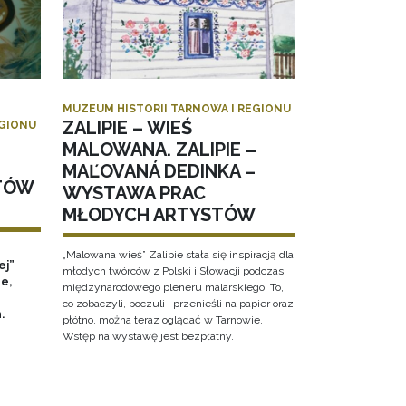
MUZEUM HISTORII TARNOWA I REGIONU
ZALIPIE – WIEŚ
EGIONU
MALOWANA. ZALIPIE –
MAĽOVANÁ DEDINKA –
TÓW
WYSTAWA PRAC
MŁODYCH ARTYSTÓW
„Malowana wieś” Zalipie stała się inspiracją dla
ej”
młodych twórców z Polski i Słowacji podczas
e,
międzynarodowego pleneru malarskiego. To,
co zobaczyli, poczuli i przenieśli na papier oraz
h.
płótno, można teraz oglądać w Tarnowie.
Wstęp na wystawę jest bezpłatny.