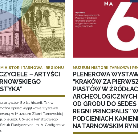
M HISTORII TARNOWA I REGIONU
MUZEUM HISTORII TARNOWA I R
CZYCIELE – ARTYŚCI
PLENEROWA WYSTA
ARNOWSKIEGO
"KRAKÓW ZA PIERWS
ASTYKA”
PIASTÓW W ŹRÓDŁA
ARCHEOLOGICZNYCH
OD GRODU DO SEDES
44 artystów. 80 lat historii. Tak w
 można opisać wyjątkową wystawę
REGNI PRINCIPALIS” 
owaną w Muzeum Ziemi Tarnowskiej
PODCIENIACH KAMIEN
i jubileuszu 80-lecia Państwowego
NA TARNOWSKIM RYN
Sztuk Plastycznych im. A. Grottgera w
e.