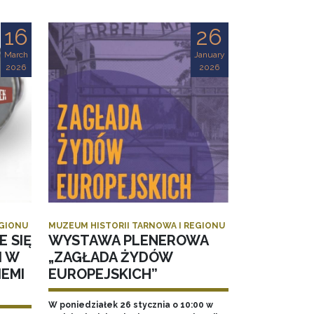
16
26
March
January
2026
2026
EGIONU
MUZEUM HISTORII TARNOWA I REGIONU
E SIĘ
WYSTAWA PLENEROWA
I W
„ZAGŁADA ŻYDÓW
EMI
EUROPEJSKICH”
W poniedziałek 26 stycznia o 10:00 w