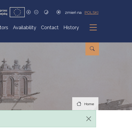
zmień na
POLSKI
itors
Availability
Contact
History
Submenu
Home