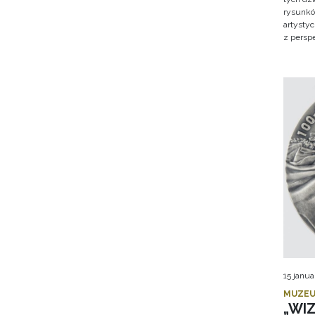
rysunkó
artysty
z persp
15 janua
MUZEU
„WI