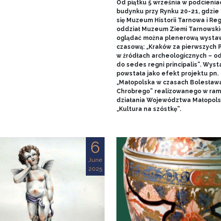
Od piątku 5 września w podcienia
budynku przy Rynku 20-21, gdzie 
się Muzeum Historii Tarnowa i Re
oddział Muzeum Ziemi Tarnowski
oglądać można plenerową wysta
czasową: „Kraków za pierwszych 
w źródłach archeologicznych – o
do sedes regni principalis”. Wys
powstała jako efekt projektu pn.
„Małopolska w czasach Bolesław
Chrobrego” realizowanego w ra
działania Województwa Małopols
„Kultura na szóstkę”.
6
June
2025