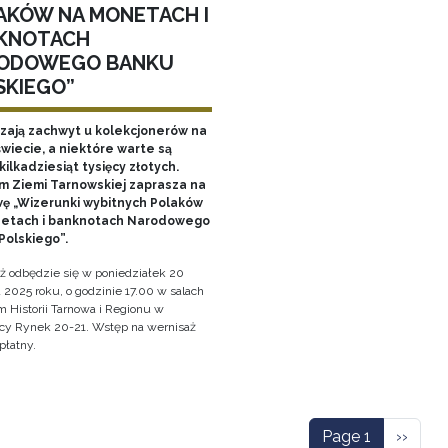
AKÓW NA MONETACH I
KNOTACH
ODOWEGO BANKU
SKIEGO”
ają zachwyt u kolekcjonerów na
wiecie, a niektóre warte są
ilkadziesiąt tysięcy złotych.
 Ziemi Tarnowskiej zaprasza na
ę „Wizerunki wybitnych Polaków
etach i banknotach Narodowego
Polskiego”.
ż odbędzie się w poniedziałek 20
 2025 roku, o godzinie 17.00 w salach
Historii Tarnowa i Regionu w
cy Rynek 20-21. Wstęp na wernisaż
płatny.
ation
Next p
Page 1
››