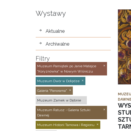
Wystawy
wystawy
Aktualne
Archiwalne
Filtry
Muzeum Pamiątek po Janie Matejce
"Koryznówka" w Nowym Wiśniczu
Muzeum Dwór w Dołędze
Galeria "Panorama"
MUZEU
DAWNE
Muzeum Zamek w Dębnie
WYS
Muzeum Ratusz - Galeria Sztuki
STU
Dawnej
SZTU
Muzeum Historii Tarnowa i Regionu
TAR