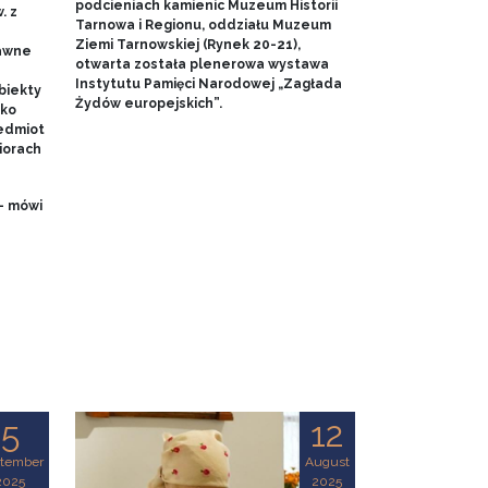
podcieniach kamienic Muzeum Historii
. z
Tarnowa i Regionu, oddziału Muzeum
Ziemi Tarnowskiej (Rynek 20-21),
dawne
otwarta została plenerowa wystawa
Instytutu Pamięci Narodowej „Zagłada
biekty
Żydów europejskich”.
ako
edmiot
iorach
- mówi
5
12
tember
August
2025
2025