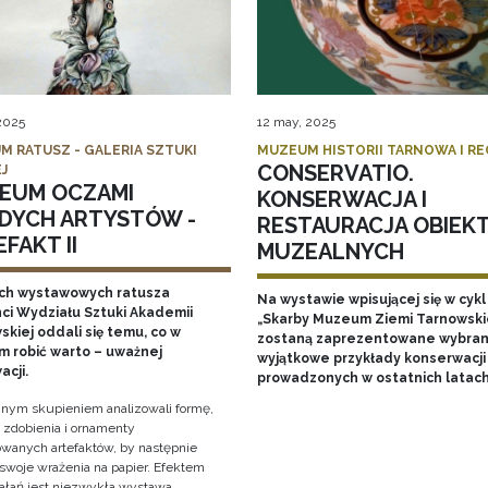
 2025
12 may, 2025
M RATUSZ - GALERIA SZTUKI
MUZEUM HISTORII TARNOWA I R
CONSERVATIO.
J
EUM OCZAMI
KONSERWACJA I
DYCH ARTYSTÓW -
RESTAURACJA OBIEK
FAKT II
MUZEALNYCH
ch wystawowych ratusza
Na wystawie wpisującej się w cykl
ci Wydziału Sztuki Akademii
„Skarby Muzeum Ziemi Tarnowski
kiej oddali się temu, co w
zostaną zaprezentowane wybran
 robić warto – uważnej
wyjątkowe przykłady konserwacji
acji.
prowadzonych w ostatnich latac
nym skupieniem analizowali formę,
, zdobienia i ornamenty
wanych artefaktów, by następnie
 swoje wrażenia na papier. Efektem
iałań jest niezwykła wystawa