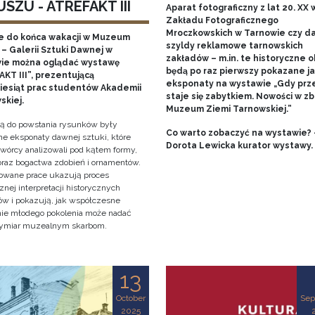
SZU - ATREFAKT III
Aparat fotograficzny z lat 20. XX w
Zakładu Fotograficznego
Mroczkowskich w Tarnowie czy 
e do końca wakacji w Muzeum
szyldy reklamowe tarnowskich
– Galerii Sztuki Dawnej w
zakładów – m.in. te historyczne o
ie można oglądać wystawę
będą po raz pierwszy pokazane j
KT III”, prezentującą
eksponaty na wystawie „Gdy prz
ziesiąt prac studentów Akademii
staje się zabytkiem. Nowości w zb
skiej.
Muzeum Ziemi Tarnowskiej.”
cją do powstania rysunków były
Co warto zobaczyć na wystawie? 
e eksponaty dawnej sztuki, które
Dorota Lewicka kurator wystawy.
twórcy analizowali pod kątem formy,
 oraz bogactwa zdobień i ornamentów.
owane prace ukazują proces
znej interpretacji historycznych
tów i pokazują, jak współczesne
nie młodego pokolenia może nadać
ymiar muzealnym skarbom.
13
October
Sep
2025