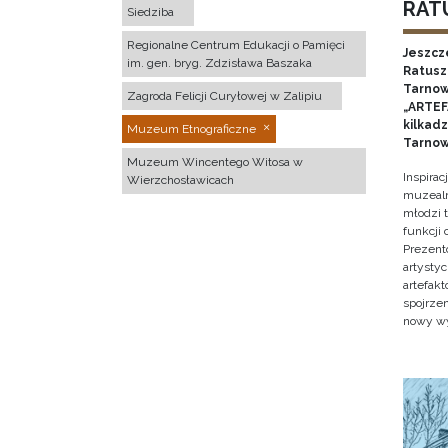
RATU
Siedziba
Regionalne Centrum Edukacji o Pamięci
Jeszcz
im. gen. bryg. Zdzisława Baszaka
Ratusz 
Tarnow
Zagroda Felicji Curyłowej w Zalipiu
„ARTEFA
kilkad
Muzeum Etnograficzne
Tarnow
Muzeum Wincentego Witosa w
Inspira
Wierzchosławicach
muzealn
młodzi 
funkcji
Prezent
artystyc
artefak
spojrze
nowy w