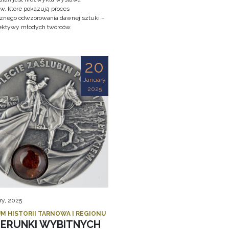
w, które pokazują proces
cznego odwzorowania dawnej sztuki –
ektywy młodych twórców.
20
January
2025
ry, 2025
M HISTORII TARNOWA I REGIONU
ZERUNKI WYBITNYCH