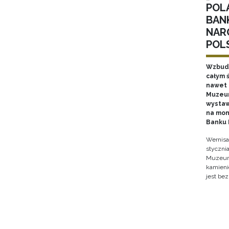
POL
BAN
NAR
POL
Wzbudz
całym ś
nawet k
Muzeum
wystaw
na mon
Banku 
Wernisa
stycznia
Muzeum 
kamieni
jest bez
Pagin