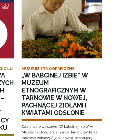
EGIONU
MUZEUM ETNOGRAFICZNE
WA
„W BABCINEJ IZBIE” W
ZYCH
MUZEUM
CH
ETNOGRAFICZNYM W
 –
TARNOWIE W NOWEJ,
PACHNĄCEJ ZIOŁAMI I
W
KWIATAMI ODSŁONIE
ICY
KU
Czy znacie wystawę „W babcinej izbie” w
Muzeum Etnograficznym w Tarnowie? Teraz
możecie zobaczyć ją w nowej, pachnącej