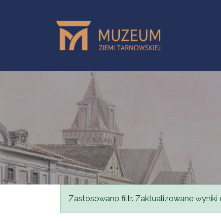
Skip to main content
Status message
Zastosowano filtr. Zaktualizowane wyniki 