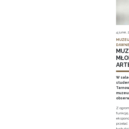
4 june,
MUZEU
DAWNE
MUZ
MŁO
ARTE
W sala
studen
Tarnows
muzeum
obserw
Z ogrom
funkcję
ekspono
przelać
tych dz