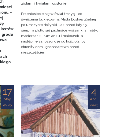
ch
ziołami i kwiatami odsłonie.
mieści
gionu –
Przeniesiecie się w świat tradycji: od
ej
święcenia bukietów na Matki Boskiej Zielnej
wę
po uroczyste dożynki. Jak przed laty 15
Piastów
sierpnia plotło się pachnące wiązanki z mięty,
d grodu
macierzanki, rumianku i makówek, a
tawa
następnie zanoszono je do kościoła, by
chroniły dom i gospodarstwo przed
a
nieszczęściem.
mach
kiego
17
4
May
April
2025
2025