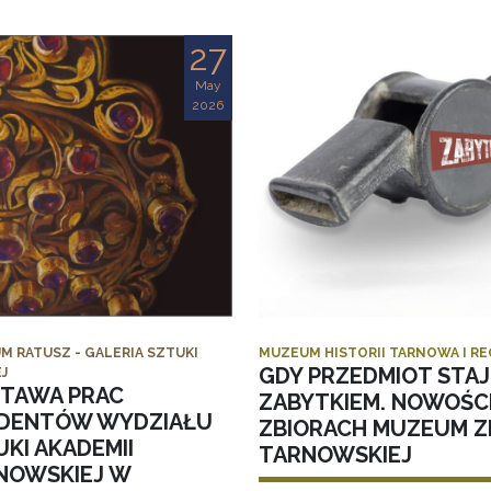
27
May
2026
M RATUSZ - GALERIA SZTUKI
MUZEUM HISTORII TARNOWA I R
GDY PRZEDMIOT STAJ
J
TAWA PRAC
ZABYTKIEM. NOWOŚC
DENTÓW WYDZIAŁU
ZBIORACH MUZEUM ZI
KI AKADEMII
TARNOWSKIEJ
NOWSKIEJ W