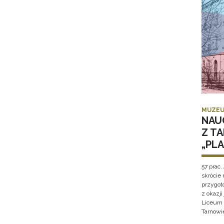
MUZEU
NAU
Z T
„PL
57 prac. 
skrócie
przygot
z okazj
Liceum 
Tarnowi