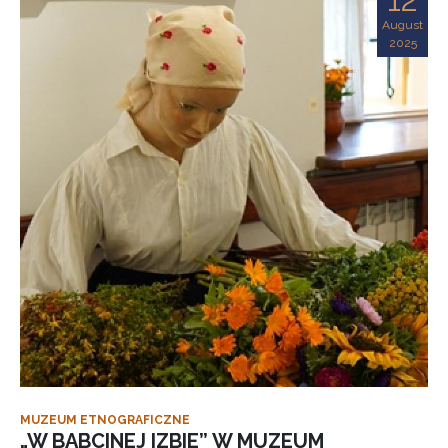
August
2025
MUZEUM ETNOGRAFICZNE
„W BABCINEJ IZBIE” W MUZEUM