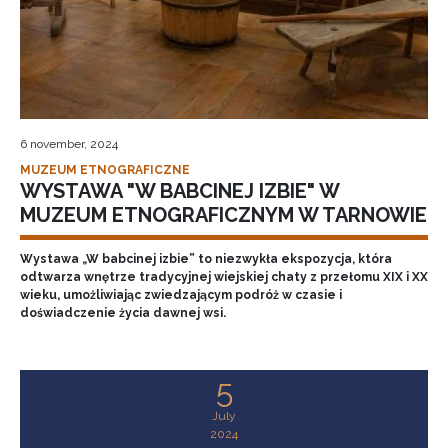
6 november, 2024
MUZEUM ETNOGRAFICZNE
WYSTAWA "W BABCINEJ IZBIE" W
MUZEUM ETNOGRAFICZNYM W TARNOWIE
Wystawa „W babcinej izbie” to niezwykła ekspozycja, która
odtwarza wnętrze tradycyjnej wiejskiej chaty z przełomu XIX i XX
wieku, umożliwiając zwiedzającym podróż w czasie i
doświadczenie życia dawnej wsi.
5
July
2024