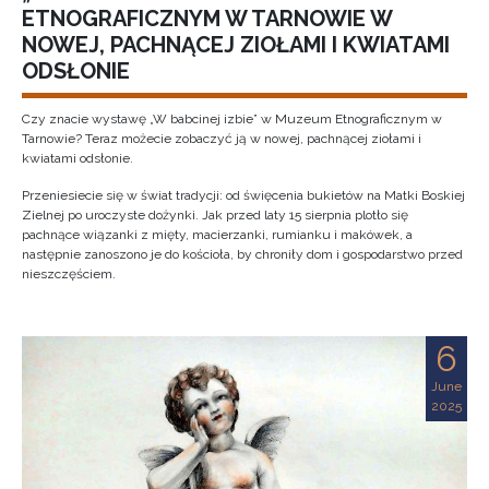
ETNOGRAFICZNYM W TARNOWIE W
NOWEJ, PACHNĄCEJ ZIOŁAMI I KWIATAMI
ODSŁONIE
Czy znacie wystawę „W babcinej izbie” w Muzeum Etnograficznym w
Tarnowie? Teraz możecie zobaczyć ją w nowej, pachnącej ziołami i
kwiatami odsłonie.
Przeniesiecie się w świat tradycji: od święcenia bukietów na Matki Boskiej
Zielnej po uroczyste dożynki. Jak przed laty 15 sierpnia plotło się
pachnące wiązanki z mięty, macierzanki, rumianku i makówek, a
następnie zanoszono je do kościoła, by chroniły dom i gospodarstwo przed
nieszczęściem.
6
June
2025