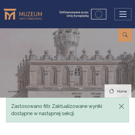
Skip to main content
Home
Status message
Zastosowano filtr. Zaktualizowane wyniki
dostępne w następnej sekcji.