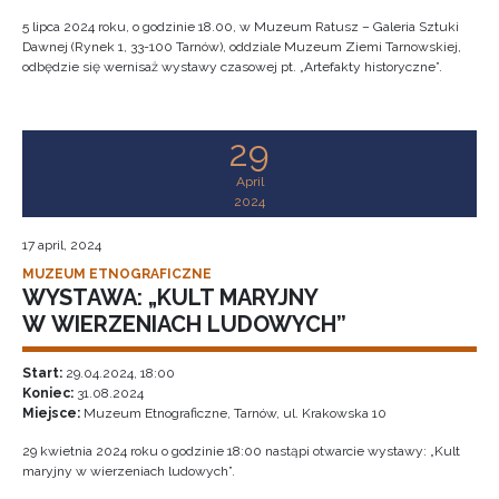
5 lipca 2024 roku, o godzinie 18.00, w Muzeum Ratusz – Galeria Sztuki
Dawnej (Rynek 1, 33-100 Tarnów), oddziale Muzeum Ziemi Tarnowskiej,
odbędzie się wernisaż wystawy czasowej pt. „Artefakty historyczne”.
29
April
2024
17 april, 2024
MUZEUM ETNOGRAFICZNE
WYSTAWA: „KULT MARYJNY
W WIERZENIACH LUDOWYCH”
Start:
29.04.2024, 18:00
Koniec:
31.08.2024
Miejsce:
Muzeum Etnograficzne, Tarnów, ul. Krakowska 10
29 kwietnia 2024 roku o godzinie 18:00 nastąpi otwarcie wystawy: „Kult
maryjny w wierzeniach ludowych”.