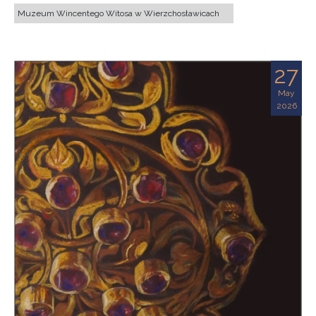
Muzeum Wincentego Witosa w Wierzchosławicach
27
May
2026