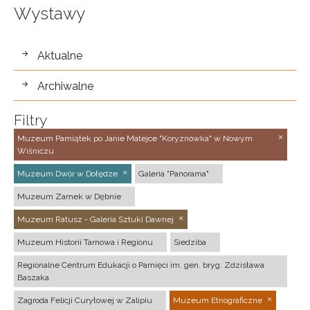
Wystawy
wystawy
Aktualne
Archiwalne
Filtry
Muzeum Pamiątek po Janie Matejce "Koryznówka" w Nowym
Wiśniczu
Muzeum Dwór w Dołędze
Galeria "Panorama"
Muzeum Zamek w Dębnie
Muzeum Ratusz - Galeria Sztuki Dawnej
Muzeum Historii Tarnowa i Regionu
Siedziba
Regionalne Centrum Edukacji o Pamięci im. gen. bryg. Zdzisława
Baszaka
Zagroda Felicji Curyłowej w Zalipiu
Muzeum Etnograficzne