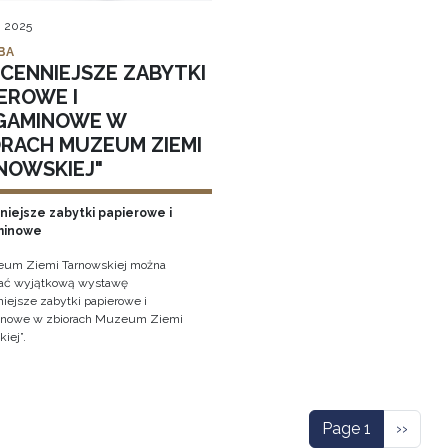
, 2025
BA
JCENNIEJSZE ZABYTKI
EROWE I
GAMINOWE W
ORACH MUZEUM ZIEMI
NOWSKIEJ"
niejsze zabytki papierowe i
minowe
um Ziemi Tarnowskiej można
ać wyjątkową wystawę
niejsze zabytki papierowe i
inowe w zbiorach Muzeum Ziemi
iej”.
ation
Next p
Page 1
››