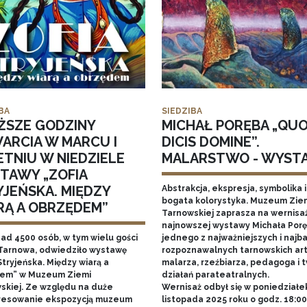
BA
SIEDZIBA
ŻSZE GODZINY
MICHAŁ PORĘBA „QU
ARCIA W MARCU I
DICIS DOMINE”.
ETNIU W NIEDZIELE
MALARSTWO - WYST
TAWY „ZOFIA
YJEŃSKA. MIĘDZY
Abstrakcja, ekspresja, symbolika i
bogata kolorystyka. Muzeum Zie
RĄ A OBRZĘDEM”
Tarnowskiej zaprasza na wernisa
najnowszej wystawy Michała Porę
nad 4500 osób, w tym wielu gości
jednego z najważniejszych i najba
Tarnowa, odwiedziło wystawę
rozpoznawalnych tarnowskich art
Stryjeńska. Między wiarą a
malarza, rzeźbiarza, pedagoga i 
em” w Muzeum Ziemi
działań parateatralnych.
skiej. Ze względu na duże
Wernisaż odbył się w poniedziałe
resowanie ekspozycją muzeum
listopada 2025 roku o godz. 18:0