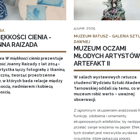
4 june, 2025
BA
ĘKKOŚCI CIENIA -
MUZEUM RATUSZ - GALERIA SZTU
DAWNEJ
NNA RAIZADA
MUZEUM OCZAMI
MŁODYCH ARTYSTÓW
wa
W miękkości cienia
prezentuje
ARTEFAKT II
ość Joanny Raizady z lat 2014–
rtystka łączy fotografię z tkaniną
yczną, tworząc przestrzenne
W salach wystawowych ratusza
y, w których bada relacje między
studenci Wydziału Sztuki Akadem
nością, nadmiarem i kobiecą
Tarnowskiej oddali się temu, co w
ością.
muzeum robić warto – uważnej
obserwacji.
Z ogromnym skupieniem analizowali f
funkcję, zdobienia i ornamenty
eksponowanych artefaktów, by następ
przelać swoje wrażenia na papier. Efe
tych działań jest niezwykła wystawa
rysunków, które pokazują proces