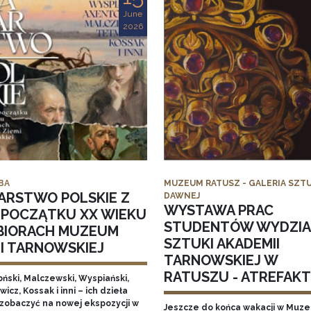
June
2026
BA
MUZEUM RATUSZ - GALERIA SZTU
ARSTWO POLSKIE Z
DAWNEJ
WYSTAWA PRAC
I POCZĄTKU XX WIEKU
STUDENTÓW WYDZI
BIORACH MUZEUM
SZTUKI AKADEMII
MI TARNOWSKIEJ
TARNOWSKIEJ W
RATUSZU - ATREFAKT I
ński, Malczewski, Wyspiański,
icz, Kossak i inni – ich dzieła
zobaczyć na nowej ekspozycji w
Jeszcze do końca wakacji w Muz