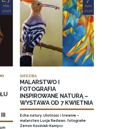
May
April
2026
2026
KI
SIEDZIBA
MALARSTWO I
FOTOGRAFIA
AŁU
INSPIROWANE NATURĄ –
WYSTAWA OD 7 KWIETNIA
II
Echa natury. Ulotność i trwanie –
malarstwo Lucja Radwan, fotografie
Zenon Kosiniak-Kamysz
eum