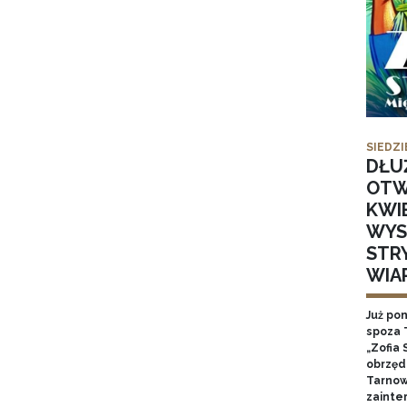
SIEDZI
DŁU
OTW
KWI
WYS
STR
WIA
Już po
spoza 
„Zofia 
obrzęd
Tarnow
zainte