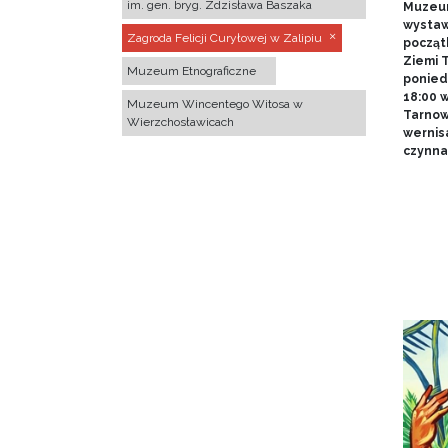
im. gen. bryg. Zdzisława Baszaka
Muzeum
wystawy
Zagroda Felicji Curyłowej w Zalipiu
począt
Ziemi T
Muzeum Etnograficzne
poniedz
18:00 
Muzeum Wincentego Witosa w
Tarnow
Wierzchosławicach
wernis
czynna 