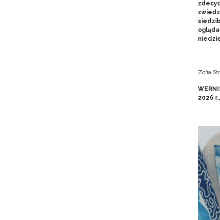
zdecyd
zwiedz
siedzi
ogląda
niedzie
Zofia S
WERNIS
2026 r.