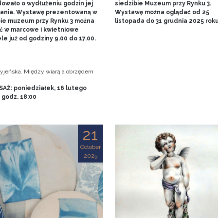
owało o wydłużeniu godzin jej
siedzibie Muzeum przy Rynku 3.
ania. Wystawę prezentowaną w
Wystawę można oglądać od 25
bie muzeum przy Rynku 3 można
listopada do 31 grudnia 2025 rok
ć w marcowe i kwietniowe
le już od godziny 9.00 do 17.00.
tryjeńska. Między wiarą a obrzędem
AŻ: poniedziałek, 16 lutego
, godz. 18:00
21
October
2025