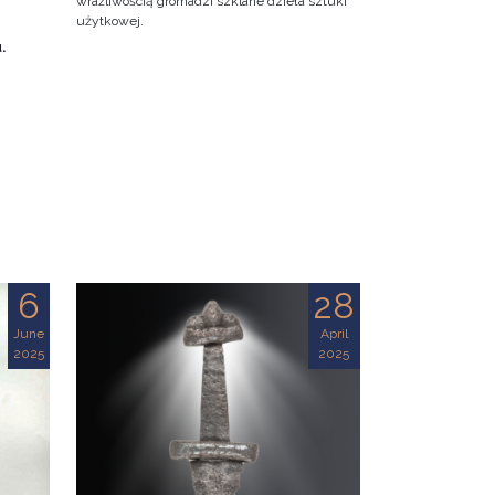
wrażliwością gromadzi szklane dzieła sztuki
użytkowej.
u.
6
28
June
April
2025
2025