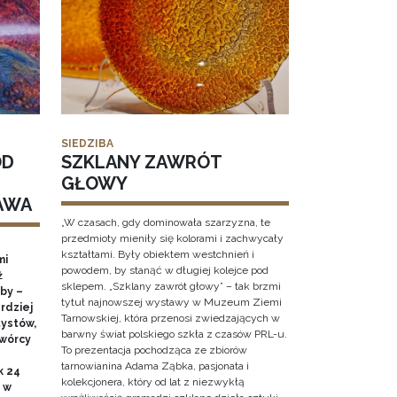
SIEDZIBA
OD
SZKLANY ZAWRÓT
GŁOWY
AWA
„W czasach, gdy dominowała szarzyzna, te
przedmioty mieniły się kolorami i zachwycały
kształtami. Były obiektem westchnień i
mi
powodem, by stanąć w długiej kolejce pod
ż
sklepem. „Szklany zawrót głowy” – tak brzmi
by –
tytuł najnowszej wystawy w Muzeum Ziemi
rdziej
Tarnowskiej, która przenosi zwiedzających w
ystów,
barwny świat polskiego szkła z czasów PRL-u.
twórcy
To prezentacja pochodząca ze zbiorów
tarnowianina Adama Ząbka, pasjonata i
k 24
kolekcjonera, który od lat z niezwykłą
0 w