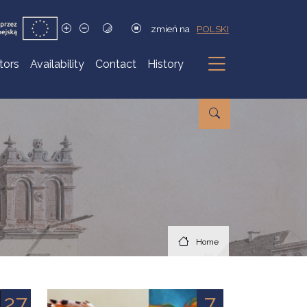
zmień na
POLSKI
itors
Availability
Contact
History
Submenu
Home
27
7