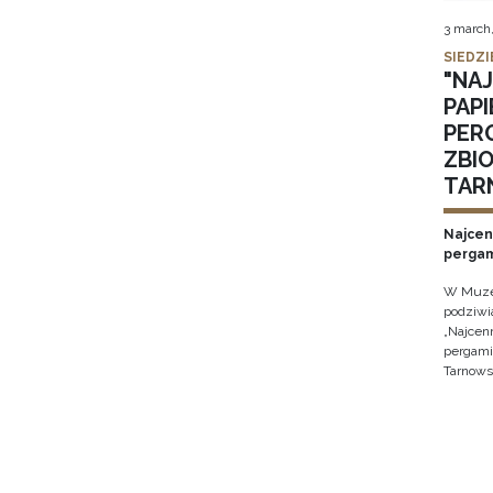
3 march
SIEDZI
"NA
PAPI
PER
ZBI
TAR
Najcen
perga
W Muze
podziwi
„Najcen
pergam
Tarnowsk
Pagin