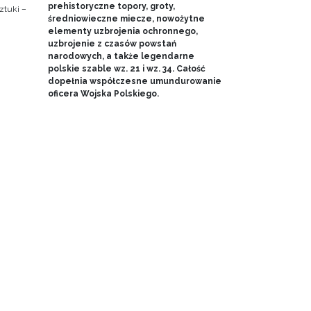
prehistoryczne topory, groty,
ztuki –
średniowieczne miecze, nowożytne
elementy uzbrojenia ochronnego,
uzbrojenie z czasów powstań
narodowych, a także legendarne
polskie szable wz. 21 i wz. 34. Całość
dopełnia współczesne umundurowanie
oficera Wojska Polskiego.