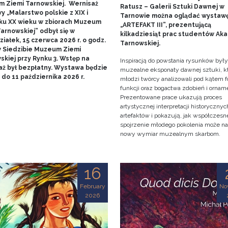
 Ziemi Tarnowskiej. Wernisaż
Ratusz – Galerii Sztuki Dawnej w
 „Malarstwo polskie z XIX i
Tarnowie można oglądać wystaw
ku XX wieku w zbiorach Muzeum
„ARTEFAKT III”, prezentującą
arnowskiej” odbył się w
kilkadziesiąt prac studentów Ak
iałek, 15 czerwca 2026 r. o godz.
Tarnowskiej.
w Siedzibie Muzeum Ziemi
skiej przy Rynku 3. Wstęp na
Inspiracją do powstania rysunków były
aż był bezpłatny. Wystawa będzie
muzealne eksponaty dawnej sztuki, k
do 11 października 2026 r.
młodzi twórcy analizowali pod kątem f
funkcji oraz bogactwa zdobień i ornam
Prezentowane prace ukazują proces
artystycznej interpretacji historycznyc
artefaktów i pokazują, jak współczesn
spojrzenie młodego pokolenia może n
nowy wymiar muzealnym skarbom.
16
February
No
2026