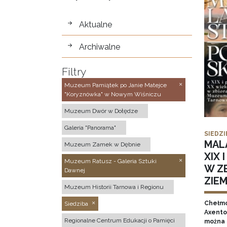
wystawy
Aktualne
Archiwalne
Filtry
Muzeum Pamiątek po Janie Matejce
"Koryznówka" w Nowym Wiśniczu
Muzeum Dwór w Dołędze
Galeria "Panorama"
SIEDZI
MAL
Muzeum Zamek w Dębnie
XIX 
Muzeum Ratusz - Galeria Sztuki
W Z
Dawnej
ZIE
Muzeum Historii Tarnowa i Regionu
Chełmo
Siedziba
Axentow
Regionalne Centrum Edukacji o Pamięci
można 