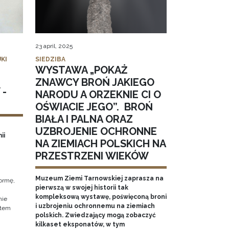
23 april, 2025
KI
SIEDZIBA
WYSTAWA „POKAŻ
ZNAWCY BROŃ JAKIEGO
 -
NARODU A ORZEKNIE CI O
OŚWIACIE JEGO”. BROŃ
BIAŁA I PALNA ORAZ
UZBROJENIE OCHRONNE
ii
NA ZIEMIACH POLSKICH NA
PRZESTRZENI WIEKÓW
Muzeum Ziemi Tarnowskiej zaprasza na
ormę,
pierwszą w swojej historii tak
kompleksową wystawę, poświęconą broni
nie
i uzbrojeniu ochronnemu na ziemiach
ktem
polskich. Zwiedzający mogą zobaczyć
kilkaset eksponatów, w tym