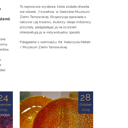
To najnowsza wystawa, która została otwarta
ę
we wtorek, 7 kwietnia, w Siedzibie Muzeum
Ziemi Tarnowskiej. Ekspozycja opowiada o
ademii
naturze i jej trwaniu. Autorzy, oboje miłośnicy
przyrody, podglądając ją na co dzień,
interpretują ją w indywidualny sposób.
tóre
Fotogaleria z wernisażu, fot: Katarzyna Małek
ormy,
/ Muzeum Ziemi Tarnowskiej
entów.
h
e
adać
24
28
vember
October
2025
2025