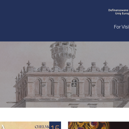
For Vis
15