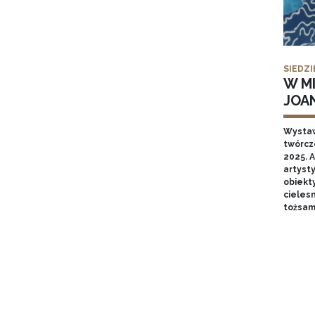
SIEDZI
W MI
JOA
Wysta
twórcz
2025. A
artyst
obiekt
cieles
tożsam