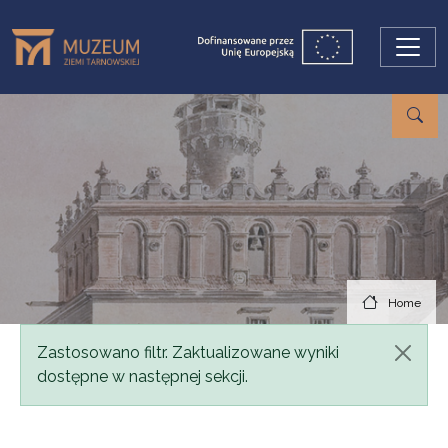
Skip to main content
Home
Status message
Zastosowano filtr. Zaktualizowane wyniki
dostępne w następnej sekcji.