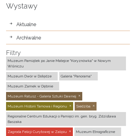
Wystawy
wystawy
Aktualne
Archiwalne
Filtry
Muzeum Pamiątek po Janie Matejce "Koryznówka" w Nowym
Wiśniczu
Muzeum Dwór w Dołędze
Galeria "Panorama"
Muzeum Zamek w Dębnie
Muzeum Ratusz - Galeria Sztuki Dawnej
Muzeum Historii Tarnowa i Regionu
Siedziba
Regionalne Centrum Edukacji o Pamięci im. gen. bryg. Zdzisława
Baszaka
Zagroda Felicji Curyłowej w Zalipiu
Muzeum Etnograficzne