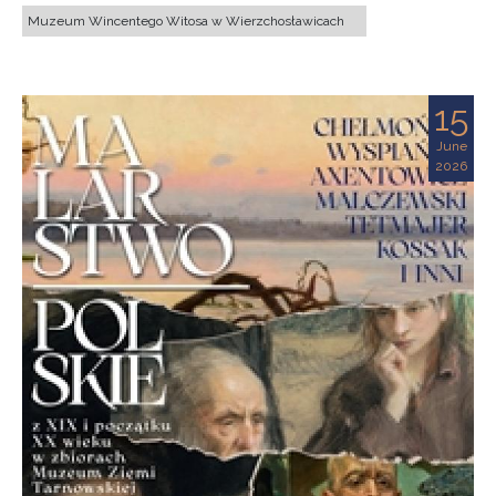
Muzeum Wincentego Witosa w Wierzchosławicach
15
June
2026