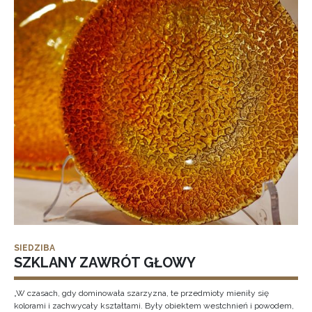
SIEDZIBA
SZKLANY ZAWRÓT GŁOWY
„W czasach, gdy dominowała szarzyzna, te przedmioty mieniły się
kolorami i zachwycały kształtami. Były obiektem westchnień i powodem,