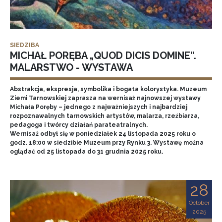
SIEDZIBA
MICHAŁ PORĘBA „QUOD DICIS DOMINE”.
MALARSTWO - WYSTAWA
Abstrakcja, ekspresja, symbolika i bogata kolorystyka. Muzeum
Ziemi Tarnowskiej zaprasza na wernisaż najnowszej wystawy
Michała Poręby – jednego z najważniejszych i najbardziej
rozpoznawalnych tarnowskich artystów, malarza, rzeźbiarza,
pedagoga i twórcy działań parateatralnych.
Wernisaż odbył się w poniedziałek 24 listopada 2025 roku o
godz. 18:00 w siedzibie Muzeum przy Rynku 3. Wystawę można
oglądać od 25 listopada do 31 grudnia 2025 roku.
28
October
2025