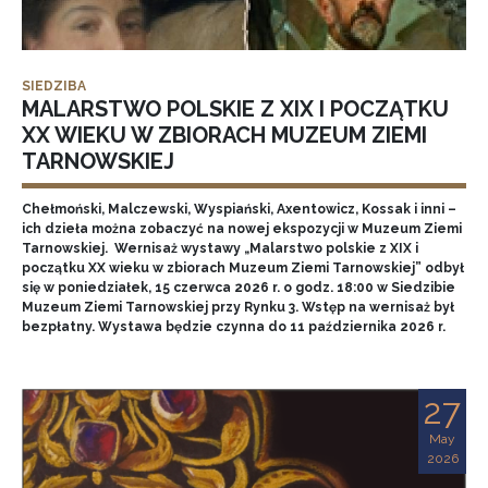
SIEDZIBA
MALARSTWO POLSKIE Z XIX I POCZĄTKU
XX WIEKU W ZBIORACH MUZEUM ZIEMI
TARNOWSKIEJ
Chełmoński, Malczewski, Wyspiański, Axentowicz, Kossak i inni –
ich dzieła można zobaczyć na nowej ekspozycji w Muzeum Ziemi
Tarnowskiej. Wernisaż wystawy „Malarstwo polskie z XIX i
początku XX wieku w zbiorach Muzeum Ziemi Tarnowskiej” odbył
się w poniedziałek, 15 czerwca 2026 r. o godz. 18:00 w Siedzibie
Muzeum Ziemi Tarnowskiej przy Rynku 3. Wstęp na wernisaż był
bezpłatny. Wystawa będzie czynna do 11 października 2026 r.
27
May
2026