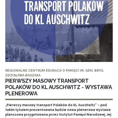
REGIONALNE CENTRUM EDUKACJI O PAMIĘCI IM. GEN. BRYG.
ZDZISŁAWA BASZAKA
PIERWSZY MASOWY TRANSPORT
POLAKÓW DO KL AUSCHWITZ - WYSTAWA
PLENEROWA
„Pierwszy masowy transport Polaków do KL Auschwitz” – pod
takim tytułem prezentowana będzie nowa plenerowa wystawa
planszowa przygotowana przez Instytut Pamięci Narodowej. Jej