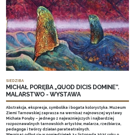
SIEDZIBA
MICHAŁ PORĘBA „QUOD DICIS DOMINE”.
MALARSTWO - WYSTAWA
Abstrakcja, ekspresja, symbolika i bogata kolorystyka. Muzeum
Ziemi Tarnowskiej zaprasza na wernisaż najnowszej wystawy
Michała Poręby – jednego z najważniejszych i najbardziej
rozpoznawalnych tarnowskich artystów, malarza, rzeźbiarza,
pedagoga i twórcy działań parateatralnych.
Wernisaż odbył się w poniedziałek 24 listopada 2025 roku o