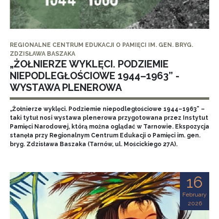
REGIONALNE CENTRUM EDUKACJI O PAMIĘCI IM. GEN. BRYG.
ZDZISŁAWA BASZAKA
„ŻOŁNIERZE WYKLĘCI. PODZIEMIE
NIEPODLEGŁOŚCIOWE 1944–1963” -
WYSTAWA PLENEROWA
„Żołnierze wyklęci. Podziemie niepodległościowe 1944–1963” –
taki tytuł nosi wystawa plenerowa przygotowana przez Instytut
Pamięci Narodowej, którą można oglądać w Tarnowie. Ekspozycja
stanęła przy Regionalnym Centrum Edukacji o Pamięci im. gen.
bryg. Zdzisława Baszaka (Tarnów, ul. Mościckiego 27A).
16
February
2026