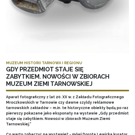
MUZEUM HISTORII TARNOWA I REGIONU
GDY PRZEDMIOT STAJE SIĘ
ZABYTKIEM. NOWOŚCI W ZBIORACH
MUZEUM ZIEMI TARNOWSKIEJ
Aparat fotograficzny z lat 20. XX w. z Zakładu Fotograficznego
Mroczkowskich w Tarnowie czy dawne szyldy reklamowe
tarnowskich zakładów – m.in. te historyczne obiekty będą po raz
pierwszy pokazane jako eksponaty na wystawie „Gdy przedmiot
staje się zabytkiem. Nowości w zbiorach Muzeum Ziemi
Tarnowskiej.”
Co warto zobaczyć na wystawie? - mówi Dorota Lewicka kurator