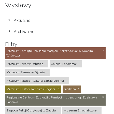
Wystawy
wystawy
Aktualne
Archiwalne
Filtry
Muzeum Pamiątek po Janie Matejce "Koryznówka" w Nowym
Wiśniczu
Muzeum Dwór w Dołędze
Galeria "Panorama"
Muzeum Zamek w Dębnie
Muzeum Ratusz - Galeria Sztuki Dawnej
Muzeum Historii Tarnowa i Regionu
Siedziba
Regionalne Centrum Edukacji o Pamięci im. gen. bryg. Zdzisława
Baszaka
Zagroda Felicji Curyłowej w Zalipiu
Muzeum Etnograficzne