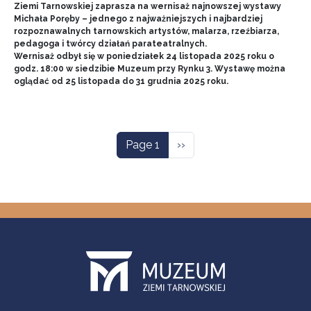
Ziemi Tarnowskiej zaprasza na wernisaż najnowszej wystawy
Michała Poręby – jednego z najważniejszych i najbardziej
rozpoznawalnych tarnowskich artystów, malarza, rzeźbiarza,
pedagoga i twórcy działań parateatralnych.
Wernisaż odbył się w poniedziałek 24 listopada 2025 roku o
godz. 18:00 w siedzibie Muzeum przy Rynku 3. Wystawę można
oglądać od 25 listopada do 31 grudnia 2025 roku.
Pagination
Next page
Page 1
››