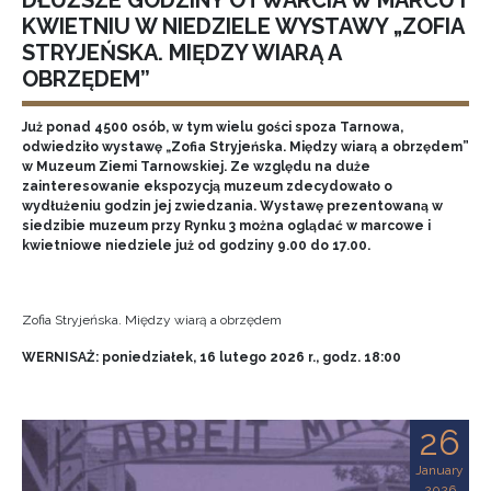
DŁUŻSZE GODZINY OTWARCIA W MARCU I
KWIETNIU W NIEDZIELE WYSTAWY „ZOFIA
STRYJEŃSKA. MIĘDZY WIARĄ A
OBRZĘDEM”
Już ponad 4500 osób, w tym wielu gości spoza Tarnowa,
odwiedziło wystawę „Zofia Stryjeńska. Między wiarą a obrzędem”
w Muzeum Ziemi Tarnowskiej. Ze względu na duże
zainteresowanie ekspozycją muzeum zdecydowało o
wydłużeniu godzin jej zwiedzania. Wystawę prezentowaną w
siedzibie muzeum przy Rynku 3 można oglądać w marcowe i
kwietniowe niedziele już od godziny 9.00 do 17.00.
Zofia Stryjeńska. Między wiarą a obrzędem
WERNISAŻ: poniedziałek, 16 lutego 2026 r., godz. 18:00
26
January
2026