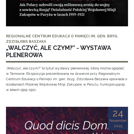
REGIONALNE CENTRUM EDUKACJI O PAMIĘCI IM. GEN. BRYG.
ZDZISŁAWA BASZAKA
„WALCZYĆ, ALE CZYM?” - WYSTAWA
PLENEROWA
„Walczyć, ale czym?” to tytuł wystawy plenerowej, którą można oglądać
w Tarnowie. Ekspozycja prezentowana na skwerze przy Regionalnym
Centrum Edukacji o Pamięci im. gen. bryg. Zdzisława Baszaka opowiada o
działaniach Polskiej Wojskowej Misji Zakupów w Paryżu, funkcjonującej
w latach 1919–1921.
24
November
2025