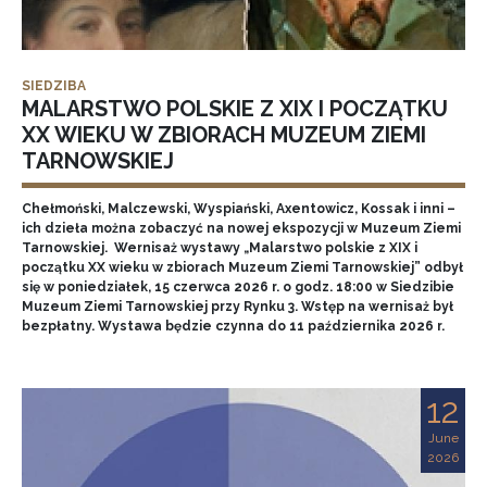
SIEDZIBA
MALARSTWO POLSKIE Z XIX I POCZĄTKU
XX WIEKU W ZBIORACH MUZEUM ZIEMI
TARNOWSKIEJ
Chełmoński, Malczewski, Wyspiański, Axentowicz, Kossak i inni –
ich dzieła można zobaczyć na nowej ekspozycji w Muzeum Ziemi
Tarnowskiej. Wernisaż wystawy „Malarstwo polskie z XIX i
początku XX wieku w zbiorach Muzeum Ziemi Tarnowskiej” odbył
się w poniedziałek, 15 czerwca 2026 r. o godz. 18:00 w Siedzibie
Muzeum Ziemi Tarnowskiej przy Rynku 3. Wstęp na wernisaż był
bezpłatny. Wystawa będzie czynna do 11 października 2026 r.
12
June
2026