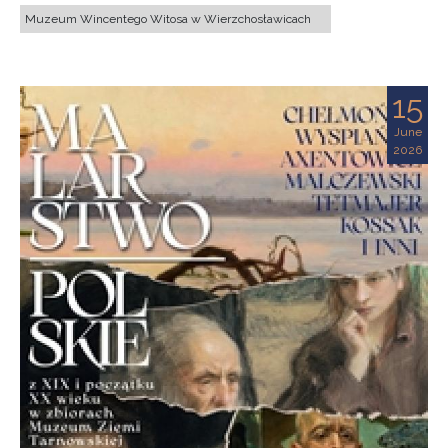
Muzeum Wincentego Witosa w Wierzchosławicach
15
June
2026