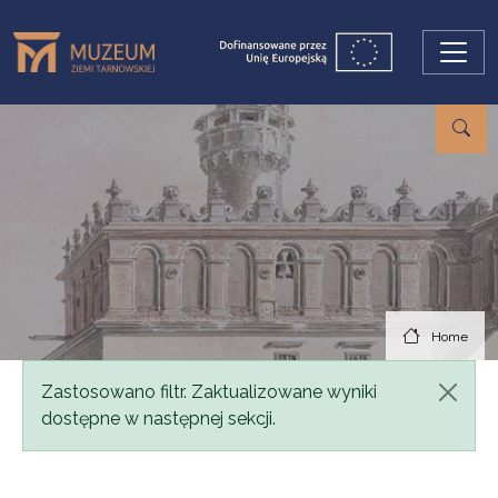
Skip to main content
Home
Status message
Zastosowano filtr. Zaktualizowane wyniki
dostępne w następnej sekcji.