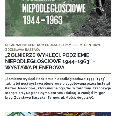
REGIONALNE CENTRUM EDUKACJI O PAMIĘCI IM. GEN. BRYG.
ZDZISŁAWA BASZAKA
„ŻOŁNIERZE WYKLĘCI. PODZIEMIE
NIEPODLEGŁOŚCIOWE 1944–1963” -
WYSTAWA PLENEROWA
„Żołnierze wyklęci. Podziemie niepodległościowe 1944–1963” –
taki tytuł nosi wystawa plenerowa przygotowana przez Instytut
Pamięci Narodowej, którą można oglądać w Tarnowie. Ekspozycja
stanęła przy Regionalnym Centrum Edukacji o Pamięci im. gen.
bryg. Zdzisława Baszaka (Tarnów, ul. Mościckiego 27A).