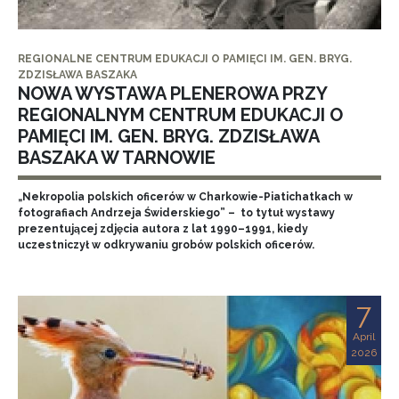
REGIONALNE CENTRUM EDUKACJI O PAMIĘCI IM. GEN. BRYG.
ZDZISŁAWA BASZAKA
NOWA WYSTAWA PLENEROWA PRZY
REGIONALNYM CENTRUM EDUKACJI O
PAMIĘCI IM. GEN. BRYG. ZDZISŁAWA
BASZAKA W TARNOWIE
„Nekropolia polskich oficerów w Charkowie-Piatichatkach w
fotografiach Andrzeja Świderskiego” – to tytuł wystawy
prezentującej zdjęcia autora z lat 1990–1991, kiedy
uczestniczył w odkrywaniu grobów polskich oficerów.
7
April
2026