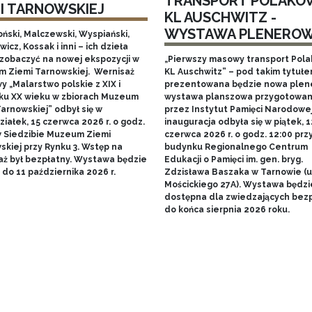
TRANSPORT POLAKÓ
MI TARNOWSKIEJ
KL AUSCHWITZ -
WYSTAWA PLENERO
ński, Malczewski, Wyspiański,
icz, Kossak i inni – ich dzieła
zobaczyć na nowej ekspozycji w
„Pierwszy masowy transport Pol
 Ziemi Tarnowskiej. Wernisaż
KL Auschwitz” – pod takim tytuł
 „Malarstwo polskie z XIX i
prezentowana będzie nowa ple
ku XX wieku w zbiorach Muzeum
wystawa planszowa przygotowa
arnowskiej” odbył się w
przez Instytut Pamięci Narodowej.
iałek, 15 czerwca 2026 r. o godz.
inauguracja odbyła się w piątek, 1
w Siedzibie Muzeum Ziemi
czerwca 2026 r. o godz. 12:00 prz
skiej przy Rynku 3. Wstęp na
budynku Regionalnego Centrum
aż był bezpłatny. Wystawa będzie
Edukacji o Pamięci im. gen. bryg.
do 11 października 2026 r.
Zdzisława Baszaka w Tarnowie (u
Mościckiego 27A). Wystawa będzi
dostępna dla zwiedzających bezp
do końca sierpnia 2026 roku.