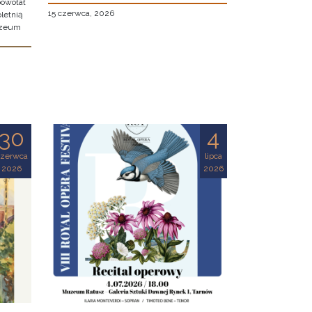
owołał
15 czerwca, 2026
letnią
uzeum
30
4
czerwca
lipca
2026
2026