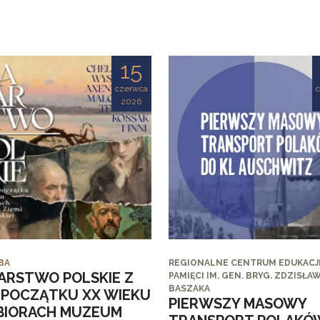
15
czerwca
2026
BA
REGIONALNE CENTRUM EDUKACJI
ARSTWO POLSKIE Z
PAMIĘCI IM. GEN. BRYG. ZDZISŁA
BASZAKA
I POCZĄTKU XX WIEKU
PIERWSZY MASOWY
BIORACH MUZEUM