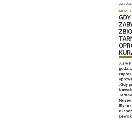
22 lipca
MUZEU
GDY 
ZAB
ZBI
TAR
OPR
KUR
Już w n
godz. 
zapras
oprowa
„Gdy p
Nowośc
Tarnow
Muzeum
(Rynek
ekspozy
Lewick