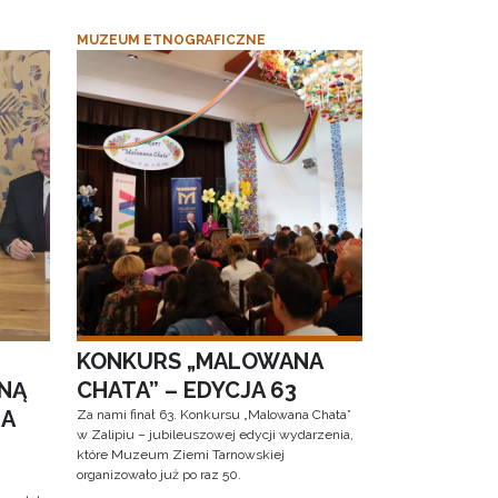
MUZEUM ETNOGRAFICZNE
KONKURS „MALOWANA
NĄ
CHATA” – EDYCJA 63
RA
Za nami finał 63. Konkursu „Malowana Chata”
w Zalipiu – jubileuszowej edycji wydarzenia,
które Muzeum Ziemi Tarnowskiej
organizowało już po raz 50.