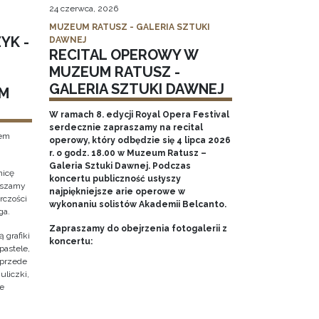
24 czerwca, 2026
MUZEUM RATUSZ - GALERIA SZTUKI
YK -
DAWNEJ
RECITAL OPEROWY W
MUZEUM RATUSZ -
GALERIA SZTUKI DAWNEJ
M
W ramach 8. edycji Royal Opera Festival
serdecznie zapraszamy na recital
tem
operowy, który odbędzie się 4 lipca 2026
r. o godz. 18.00 w Muzeum Ratusz –
Galeria Sztuki Dawnej. Podczas
nicę
koncertu publiczność usłyszy
raszamy
najpiękniejsze arie operowe w
rczości
wykonaniu solistów Akademii Belcanto.
ga.
Zapraszamy do obejrzenia fotogalerii z
 grafiki
koncertu:
pastele,
 przede
uliczki,
że