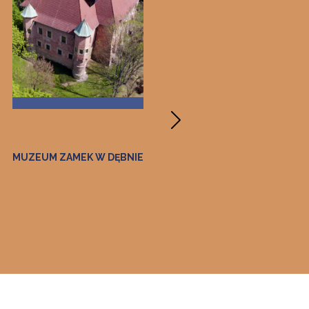
MUZEUM ZAMEK W DĘBNIE
MUZEUM PAMIĄTEK PO
JANIE MATEJCE
"KORYZNÓWKA" W
NOWYM WIŚNICZU