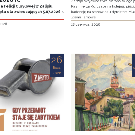
Zarząd Województwa Małopolskiego p
 Felicji Curyłowej w Zalipiu
Kazimierza Kurczaba na kolejną, pięcio
ta dla zwiedzających 5.07.2026 r.
kadencję na stanowisku dyrektora M
Ziemi Tarnows
 2026
18 czerwca, 2026
26
lipca
2026