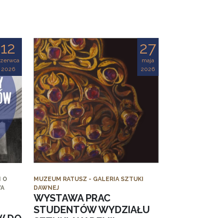
12
27
czerwca
maja
2026
2026
 O
MUZEUM RATUSZ - GALERIA SZTUKI
WA
DAWNEJ
WYSTAWA PRAC
STUDENTÓW WYDZIAŁU