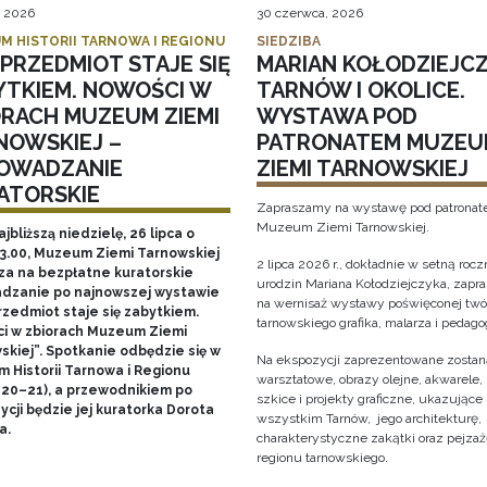
, 2026
30 czerwca, 2026
M HISTORII TARNOWA I REGIONU
SIEDZIBA
PRZEDMIOT STAJE SIĘ
MARIAN KOŁODZIEJCZ
YTKIEM. NOWOŚCI W
TARNÓW I OKOLICE.
ORACH MUZEUM ZIEMI
WYSTAWA POD
NOWSKIEJ –
PATRONATEM MUZEU
OWADZANIE
ZIEMI TARNOWSKIEJ
ATORSKIE
Zapraszamy na wystawę pod patrona
Muzeum Ziemi Tarnowskiej.
ajbliższą niedzielę, 26 lipca o
13.00, Muzeum Ziemi Tarnowskiej
2 lipca 2026 r., dokładnie w setną rocz
za na bezpłatne kuratorskie
urodzin Mariana Kołodziejczyka, zap
dzanie po najnowszej wystawie
na wernisaż wystawy poświęconej twó
rzedmiot staje się zabytkiem.
tarnowskiego grafika, malarza i pedago
i w zbiorach Muzeum Ziemi
skiej”. Spotkanie odbędzie się w
Na ekspozycji zaprezentowane zostaną
 Historii Tarnowa i Regionu
warsztatowe, obrazy olejne, akwarele, 
 20–21), a przewodnikiem po
szkice i projekty graficzne, ukazujące
cji będzie jej kuratorka Dorota
wszystkim Tarnów, jego architekturę, 
a.
charakterystyczne zakątki oraz pejza
regionu tarnowskiego.