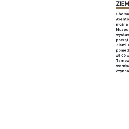
ZIE
Chełmo
Axentow
można 
Muzeum
wystawy
począt
Ziemi T
poniedz
18:00 
Tarnow
wernis
czynna 