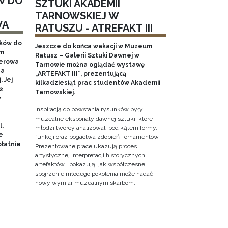
W DO
SZTUKI AKADEMII
TARNOWSKIEJ W
WA
RATUSZU - ATREFAKT III
aków do
Jeszcze do końca wakacji w Muzeum
em
Ratusz – Galerii Sztuki Dawnej w
nerowa
Tarnowie można oglądać wystawę
na
„ARTEFAKT III”, prezentującą
 Jej
kilkadziesiąt prac studentów Akademii
2
Tarnowskiej.
y
Inspiracją do powstania rysunków były
muzealne eksponaty dawnej sztuki, które
l.
młodzi twórcy analizowali pod kątem formy,
e
funkcji oraz bogactwa zdobień i ornamentów.
łatnie
Prezentowane prace ukazują proces
artystycznej interpretacji historycznych
artefaktów i pokazują, jak współczesne
spojrzenie młodego pokolenia może nadać
nowy wymiar muzealnym skarbom.