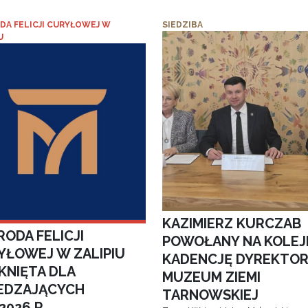
DA FELICJI CURYŁOWEJ W
SIEDZIBA
U
KAZIMIERZ KURCZAB
ODA FELICJI
POWOŁANY NA KOLEJ
YŁOWEJ W ZALIPIU
KADENCJĘ DYREKTO
KNIĘTA DLA
MUZEUM ZIEMI
EDZAJĄCYCH
TARNOWSKIEJ
.2026 R.