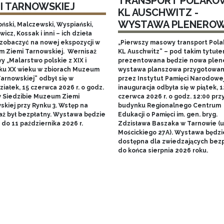
TRANSPORT POLAKÓ
MI TARNOWSKIEJ
KL AUSCHWITZ -
WYSTAWA PLENERO
ński, Malczewski, Wyspiański,
icz, Kossak i inni – ich dzieła
zobaczyć na nowej ekspozycji w
„Pierwszy masowy transport Pol
 Ziemi Tarnowskiej. Wernisaż
KL Auschwitz” – pod takim tytuł
 „Malarstwo polskie z XIX i
prezentowana będzie nowa ple
ku XX wieku w zbiorach Muzeum
wystawa planszowa przygotowa
arnowskiej” odbył się w
przez Instytut Pamięci Narodowej.
iałek, 15 czerwca 2026 r. o godz.
inauguracja odbyła się w piątek, 1
w Siedzibie Muzeum Ziemi
czerwca 2026 r. o godz. 12:00 prz
skiej przy Rynku 3. Wstęp na
budynku Regionalnego Centrum
aż był bezpłatny. Wystawa będzie
Edukacji o Pamięci im. gen. bryg.
do 11 października 2026 r.
Zdzisława Baszaka w Tarnowie (u
Mościckiego 27A). Wystawa będzi
dostępna dla zwiedzających bezp
do końca sierpnia 2026 roku.