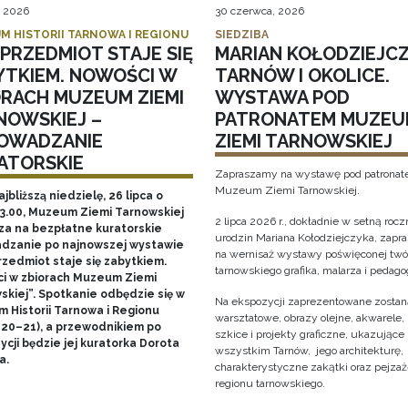
, 2026
30 czerwca, 2026
M HISTORII TARNOWA I REGIONU
SIEDZIBA
PRZEDMIOT STAJE SIĘ
MARIAN KOŁODZIEJCZ
YTKIEM. NOWOŚCI W
TARNÓW I OKOLICE.
ORACH MUZEUM ZIEMI
WYSTAWA POD
NOWSKIEJ –
PATRONATEM MUZEU
OWADZANIE
ZIEMI TARNOWSKIEJ
ATORSKIE
Zapraszamy na wystawę pod patrona
Muzeum Ziemi Tarnowskiej.
ajbliższą niedzielę, 26 lipca o
13.00, Muzeum Ziemi Tarnowskiej
2 lipca 2026 r., dokładnie w setną rocz
za na bezpłatne kuratorskie
urodzin Mariana Kołodziejczyka, zap
dzanie po najnowszej wystawie
na wernisaż wystawy poświęconej twó
rzedmiot staje się zabytkiem.
tarnowskiego grafika, malarza i pedago
i w zbiorach Muzeum Ziemi
skiej”. Spotkanie odbędzie się w
Na ekspozycji zaprezentowane zostaną
 Historii Tarnowa i Regionu
warsztatowe, obrazy olejne, akwarele, 
 20–21), a przewodnikiem po
szkice i projekty graficzne, ukazujące
cji będzie jej kuratorka Dorota
wszystkim Tarnów, jego architekturę, 
a.
charakterystyczne zakątki oraz pejza
regionu tarnowskiego.