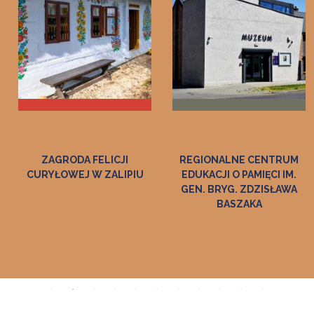
FELICJI
REGIONALNE CENTRUM
MUZEUM PAM
W ZALIPIU
EDUKACJI O PAMIĘCI IM.
JANIE MA
GEN. BRYG. ZDZISŁAWA
"KORYZNÓ
BASZAKA
NOWYM WI