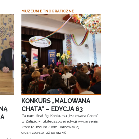
MUZEUM ETNOGRAFICZNE
KONKURS „MALOWANA
NĄ
CHATA” – EDYCJA 63
RA
Za nami finał 63. Konkursu „Malowana Chata”
w Zalipiu – jubileuszowej edycji wydarzenia,
które Muzeum Ziemi Tarnowskiej
organizowało już po raz 50.