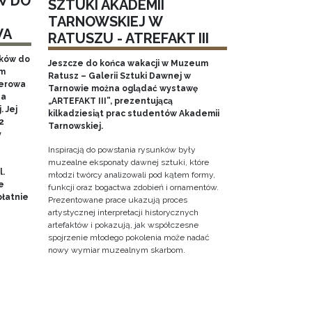
W DO
SZTUKI AKADEMII
TARNOWSKIEJ W
WA
RATUSZU - ATREFAKT III
aków do
Jeszcze do końca wakacji w Muzeum
em
Ratusz – Galerii Sztuki Dawnej w
nerowa
Tarnowie można oglądać wystawę
na
„ARTEFAKT III”, prezentującą
 Jej
kilkadziesiąt prac studentów Akademii
2
Tarnowskiej.
y
Inspiracją do powstania rysunków były
muzealne eksponaty dawnej sztuki, które
l.
młodzi twórcy analizowali pod kątem formy,
e
funkcji oraz bogactwa zdobień i ornamentów.
łatnie
Prezentowane prace ukazują proces
artystycznej interpretacji historycznych
artefaktów i pokazują, jak współczesne
spojrzenie młodego pokolenia może nadać
nowy wymiar muzealnym skarbom.