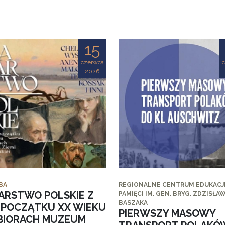
15
czerwca
2026
BA
REGIONALNE CENTRUM EDUKACJI
ARSTWO POLSKIE Z
PAMIĘCI IM. GEN. BRYG. ZDZISŁA
BASZAKA
I POCZĄTKU XX WIEKU
PIERWSZY MASOWY
BIORACH MUZEUM