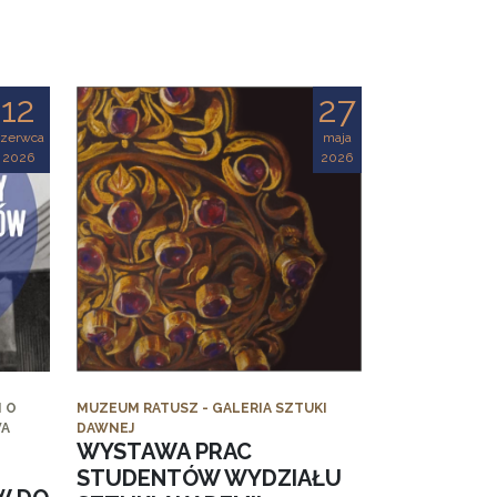
12
27
czerwca
maja
2026
2026
 O
MUZEUM RATUSZ - GALERIA SZTUKI
WA
DAWNEJ
WYSTAWA PRAC
STUDENTÓW WYDZIAŁU