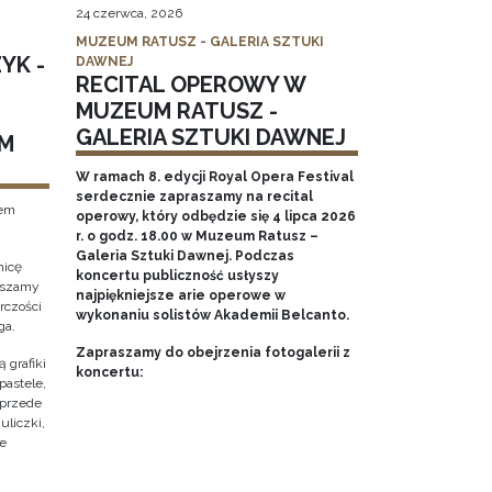
24 czerwca, 2026
MUZEUM RATUSZ - GALERIA SZTUKI
YK -
DAWNEJ
RECITAL OPEROWY W
MUZEUM RATUSZ -
GALERIA SZTUKI DAWNEJ
M
W ramach 8. edycji Royal Opera Festival
serdecznie zapraszamy na recital
tem
operowy, który odbędzie się 4 lipca 2026
r. o godz. 18.00 w Muzeum Ratusz –
Galeria Sztuki Dawnej. Podczas
nicę
koncertu publiczność usłyszy
raszamy
najpiękniejsze arie operowe w
rczości
wykonaniu solistów Akademii Belcanto.
ga.
Zapraszamy do obejrzenia fotogalerii z
 grafiki
koncertu:
pastele,
 przede
uliczki,
że