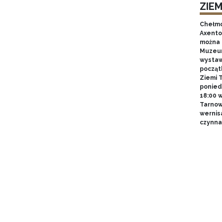
ZIE
Chełmo
Axentow
można 
Muzeum
wystawy
począt
Ziemi T
poniedz
18:00 
Tarnow
wernis
czynna 