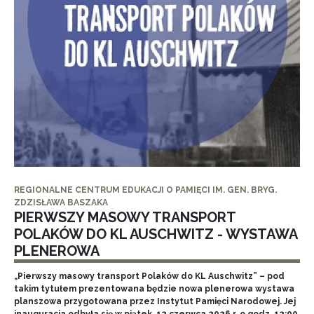
REGIONALNE CENTRUM EDUKACJI O PAMIĘCI IM. GEN. BRYG.
ZDZISŁAWA BASZAKA
PIERWSZY MASOWY TRANSPORT
POLAKÓW DO KL AUSCHWITZ - WYSTAWA
PLENEROWA
„Pierwszy masowy transport Polaków do KL Auschwitz” – pod
takim tytułem prezentowana będzie nowa plenerowa wystawa
planszowa przygotowana przez Instytut Pamięci Narodowej. Jej
inauguracja odbyła się w piątek, 12 czerwca 2026 r. o godz. 12:00