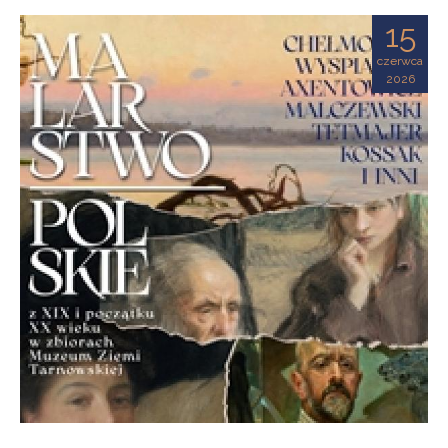
Ziemi
15
Tarnowskiej
czerwca
2026