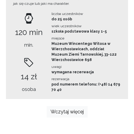
jak się czuje lub jaki ma charakter.
liczba uczestników
do 25 osób
wiek uczestników
120 min
szkoła podstawowa klasy 1-5
miejsce
Muzeum Wincentego Witosa w
min.
Wierzchosławicach, oddział
Muzeum Ziemi Tarnowskiej, 33-122
Wierzchosławice 698
uwagi
wymagana rezerwacja
14 zł
rezerwacja
pod numerem telefonu: (+48) 14 679
osoba
70 40
Wczytaj więcej