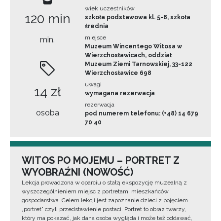
wiek uczestników
120 min
szkoła podstawowa kl. 5-8, szkoła
średnia
miejsce
min.
Muzeum Wincentego Witosa w
Wierzchosławicach, oddział
Muzeum Ziemi Tarnowskiej, 33-122
Wierzchosławice 698
uwagi
14 zł
wymagana rezerwacja
rezerwacja
osoba
pod numerem telefonu: (+48) 14 679
70 40
WITOS PO MOJEMU – PORTRET Z
WYOBRAŹNI (NOWOŚĆ)
Lekcja prowadzona w oparciu o stałą ekspozycję muzealną z
wyszczególnieniem miejsc z portretami mieszkańców
gospodarstwa. Celem lekcji jest zapoznanie dzieci z pojęciem
„portret” czyli przedstawienie postaci. Portret to obraz twarzy,
który ma pokazać, jak dana osoba wygląda i może też oddawać,