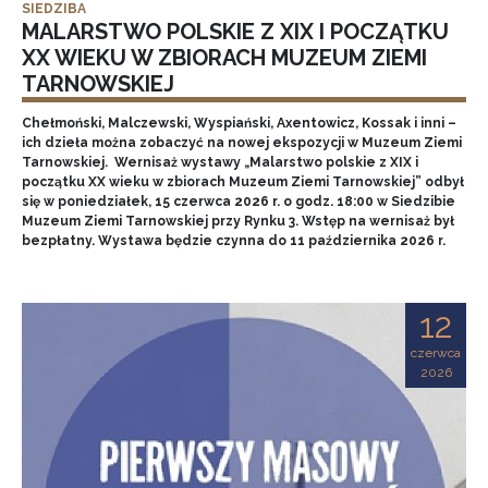
SIEDZIBA
MALARSTWO POLSKIE Z XIX I POCZĄTKU
XX WIEKU W ZBIORACH MUZEUM ZIEMI
TARNOWSKIEJ
Chełmoński, Malczewski, Wyspiański, Axentowicz, Kossak i inni –
ich dzieła można zobaczyć na nowej ekspozycji w Muzeum Ziemi
Tarnowskiej. Wernisaż wystawy „Malarstwo polskie z XIX i
początku XX wieku w zbiorach Muzeum Ziemi Tarnowskiej” odbył
się w poniedziałek, 15 czerwca 2026 r. o godz. 18:00 w Siedzibie
Muzeum Ziemi Tarnowskiej przy Rynku 3. Wstęp na wernisaż był
bezpłatny. Wystawa będzie czynna do 11 października 2026 r.
12
czerwca
2026