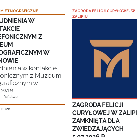
M ETNOGRAFICZNE
ZAGRODA FELICJI CURYŁOWEJ W
ZALIPIU
UDNIENIA W
TAKCIE
EFONICZNYM Z
EUM
OGRAFICZNYM W
NOWIE
dnienia w kontakcie
fonicznym z Muzeum
graficznym w
owie
i Państwo,
ZAGRODA FELICJI
, 2026
CURYŁOWEJ W ZALIP
ZAMKNIĘTA DLA
ZWIEDZAJĄCYCH
5.07.2026 R.