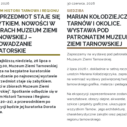
, 2026
30 czerwca, 2026
M HISTORII TARNOWA I REGIONU
SIEDZIBA
PRZEDMIOT STAJE SIĘ
MARIAN KOŁODZIEJCZ
YTKIEM. NOWOŚCI W
TARNÓW I OKOLICE.
ORACH MUZEUM ZIEMI
WYSTAWA POD
NOWSKIEJ –
PATRONATEM MUZEU
OWADZANIE
ZIEMI TARNOWSKIEJ
ATORSKIE
Zapraszamy na wystawę pod patrona
Muzeum Ziemi Tarnowskiej.
ajbliższą niedzielę, 26 lipca o
13.00, Muzeum Ziemi Tarnowskiej
2 lipca 2026 r., dokładnie w setną rocz
za na bezpłatne kuratorskie
urodzin Mariana Kołodziejczyka, zap
dzanie po najnowszej wystawie
na wernisaż wystawy poświęconej twó
rzedmiot staje się zabytkiem.
tarnowskiego grafika, malarza i pedago
i w zbiorach Muzeum Ziemi
skiej”. Spotkanie odbędzie się w
Na ekspozycji zaprezentowane zostaną
 Historii Tarnowa i Regionu
warsztatowe, obrazy olejne, akwarele, 
 20–21), a przewodnikiem po
szkice i projekty graficzne, ukazujące
cji będzie jej kuratorka Dorota
wszystkim Tarnów, jego architekturę, 
a.
charakterystyczne zakątki oraz pejza
regionu tarnowskiego.