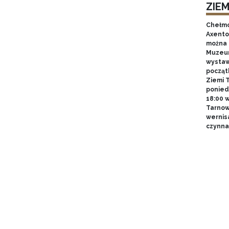
ZIE
Chełmo
Axentow
można 
Muzeum
wystawy
począt
Ziemi T
poniedz
18:00 
Tarnow
wernis
czynna 