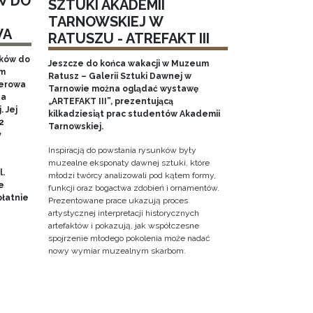
W DO
SZTUKI AKADEMII
TARNOWSKIEJ W
WA
RATUSZU - ATREFAKT III
aków do
Jeszcze do końca wakacji w Muzeum
em
Ratusz – Galerii Sztuki Dawnej w
nerowa
Tarnowie można oglądać wystawę
na
„ARTEFAKT III”, prezentującą
 Jej
kilkadziesiąt prac studentów Akademii
2
Tarnowskiej.
y
Inspiracją do powstania rysunków były
muzealne eksponaty dawnej sztuki, które
l.
młodzi twórcy analizowali pod kątem formy,
e
funkcji oraz bogactwa zdobień i ornamentów.
łatnie
Prezentowane prace ukazują proces
artystycznej interpretacji historycznych
artefaktów i pokazują, jak współczesne
spojrzenie młodego pokolenia może nadać
nowy wymiar muzealnym skarbom.