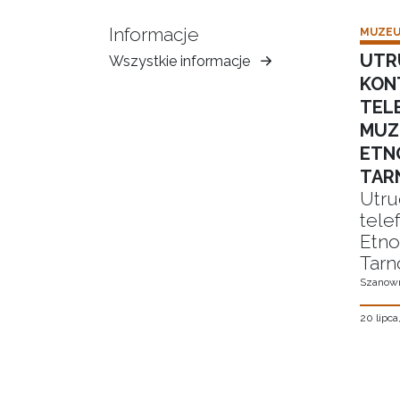
Informacje
MUZEU
UTR
Wszystkie informacje
Muzeum
KON
Ziemi
TEL
Tarnowskiej
MUZ
ETN
TAR
Utru
tele
Etno
Tarn
Szanown
20 lipca