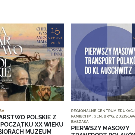
15
czerwca
2026
BA
REGIONALNE CENTRUM EDUKACJI
ARSTWO POLSKIE Z
PAMIĘCI IM. GEN. BRYG. ZDZISŁA
BASZAKA
I POCZĄTKU XX WIEKU
PIERWSZY MASOWY
BIORACH MUZEUM