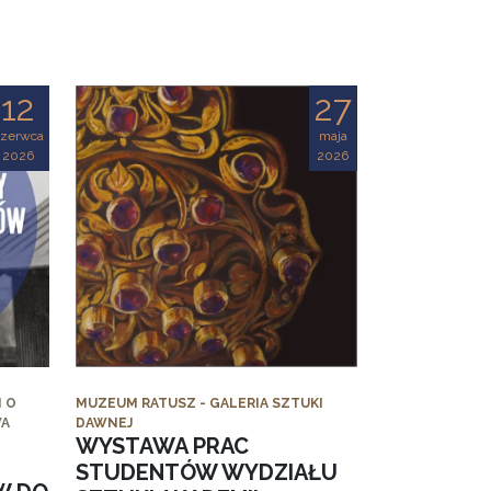
12
27
czerwca
maja
2026
2026
 O
MUZEUM RATUSZ - GALERIA SZTUKI
WA
DAWNEJ
WYSTAWA PRAC
STUDENTÓW WYDZIAŁU