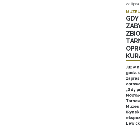
22 lipca
MUZEU
GDY 
ZAB
ZBI
TAR
OPR
KUR
Już w n
godz. 
zapras
oprowa
„Gdy p
Nowośc
Tarnow
Muzeum
(Rynek
ekspozy
Lewick