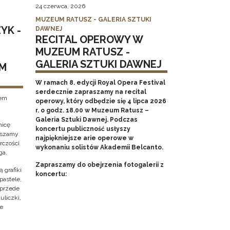
24 czerwca, 2026
MUZEUM RATUSZ - GALERIA SZTUKI
YK -
DAWNEJ
RECITAL OPEROWY W
MUZEUM RATUSZ -
GALERIA SZTUKI DAWNEJ
M
W ramach 8. edycji Royal Opera Festival
serdecznie zapraszamy na recital
tem
operowy, który odbędzie się 4 lipca 2026
r. o godz. 18.00 w Muzeum Ratusz –
Galeria Sztuki Dawnej. Podczas
nicę
koncertu publiczność usłyszy
raszamy
najpiękniejsze arie operowe w
rczości
wykonaniu solistów Akademii Belcanto.
ga.
Zapraszamy do obejrzenia fotogalerii z
 grafiki
koncertu:
pastele,
 przede
uliczki,
że