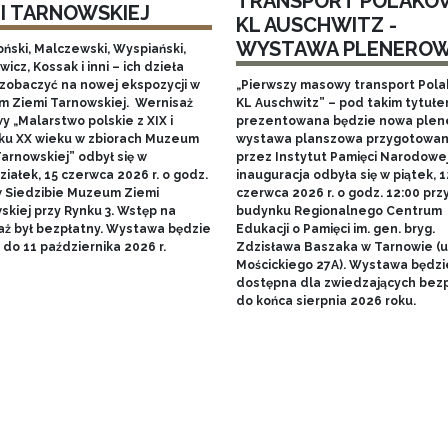
TRANSPORT POLAKÓ
MI TARNOWSKIEJ
KL AUSCHWITZ -
WYSTAWA PLENERO
ński, Malczewski, Wyspiański,
icz, Kossak i inni – ich dzieła
zobaczyć na nowej ekspozycji w
„Pierwszy masowy transport Pol
 Ziemi Tarnowskiej. Wernisaż
KL Auschwitz” – pod takim tytuł
 „Malarstwo polskie z XIX i
prezentowana będzie nowa ple
ku XX wieku w zbiorach Muzeum
wystawa planszowa przygotowa
arnowskiej” odbył się w
przez Instytut Pamięci Narodowej.
iałek, 15 czerwca 2026 r. o godz.
inauguracja odbyła się w piątek, 1
w Siedzibie Muzeum Ziemi
czerwca 2026 r. o godz. 12:00 prz
skiej przy Rynku 3. Wstęp na
budynku Regionalnego Centrum
aż był bezpłatny. Wystawa będzie
Edukacji o Pamięci im. gen. bryg.
do 11 października 2026 r.
Zdzisława Baszaka w Tarnowie (u
Mościckiego 27A). Wystawa będzi
dostępna dla zwiedzających bezp
do końca sierpnia 2026 roku.