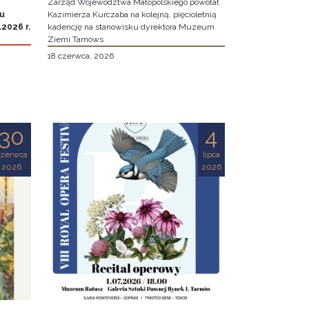
Zarząd Województwa Małopolskiego powołał
iu
Kazimierza Kurczaba na kolejną, pięcioletnią
2026 r.
kadencję na stanowisku dyrektora Muzeum
Ziemi Tarnows
18 czerwca, 2026
30
4
czerwca
lipca
2026
2026