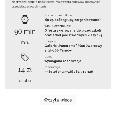
plastyczna będzie poświęcona malowaniu odlewów gipsowych
przedstawiających konia.
liczba uczestników
do 25 osób (grupy zorganizowane)
wiek uczestników
90 min
Oferta skierowana do przedszkoli
oraz szkół podstawowych klasy 1-4.
miejsce
min.
Galeria „Panorama” Plac Dworcowy
4, 33-100 Tarnów
uwagi
wymagana rezerwacja
rezerwacja
14 zł
nr telefonu: (+48) 784 912 326
osoba
Wczytaj więcej