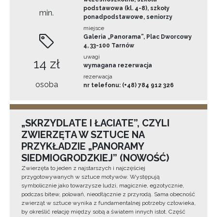
podstawowa (kl. 4-8), szkoły
min.
ponadpodstawowe, seniorzy
miejsce
Galeria „Panorama”, Plac Dworcowy
4, 33-100 Tarnów
uwagi
14 zł
wymagana rezerwacja
rezerwacja
osoba
nr telefonu: (+48) 784 912 326
„SKRZYDLATE I ŁACIATE”, CZYLI
ZWIERZĘTA W SZTUCE NA
PRZYKŁADZIE „PANORAMY
SIEDMIOGRODZKIEJ” (NOWOŚĆ)
Zwierzęta to jeden z najstarszych i najczęściej
przygotowywanych w sztuce motywów. Występują
symbolicznie jako towarzysze ludzi, magicznie, egzotycznie,
podczas bitew, polowań, nieodłącznie z przyrodą. Sama obecność
zwierząt w sztuce wynika z fundamentalnej potrzeby człowieka,
by określić relację między sobą a światem innych istot. Część