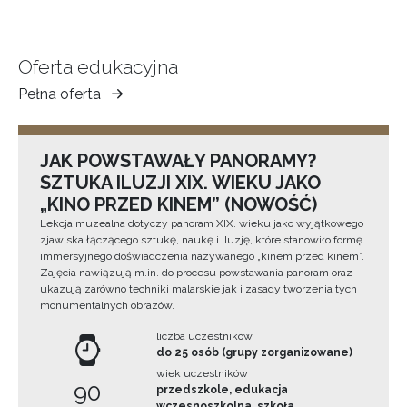
Oferta edukacyjna
Pełna oferta
Muzeum
Ziemi
Tarnowskiej
JAK POWSTAWAŁY PANORAMY?
SZTUKA ILUZJI XIX. WIEKU JAKO
„KINO PRZED KINEM” (NOWOŚĆ)
Lekcja muzealna dotyczy panoram XIX. wieku jako wyjątkowego
zjawiska łączącego sztukę, naukę i iluzję, które stanowiło formę
immersyjnego doświadczenia nazywanego „kinem przed kinem”.
Zajęcia nawiązują m.in. do procesu powstawania panoram oraz
ukazują zarówno techniki malarskie jak i zasady tworzenia tych
monumentalnych obrazów.
liczba uczestników
do 25 osób (grupy zorganizowane)
wiek uczestników
90
przedszkole, edukacja
wczesnoszkolna, szkoła