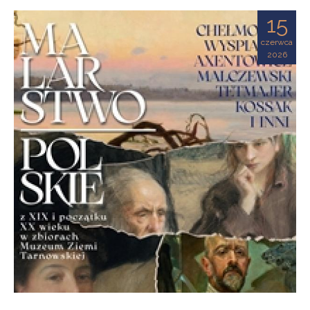
Ziemi
15
Tarnowskiej
czerwca
2026