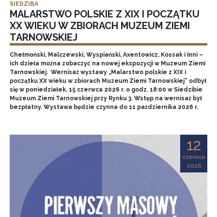
SIEDZIBA
MALARSTWO POLSKIE Z XIX I POCZĄTKU
XX WIEKU W ZBIORACH MUZEUM ZIEMI
TARNOWSKIEJ
Chełmoński, Malczewski, Wyspiański, Axentowicz, Kossak i inni –
ich dzieła można zobaczyć na nowej ekspozycji w Muzeum Ziemi
Tarnowskiej. Wernisaż wystawy „Malarstwo polskie z XIX i
początku XX wieku w zbiorach Muzeum Ziemi Tarnowskiej” odbył
się w poniedziałek, 15 czerwca 2026 r. o godz. 18:00 w Siedzibie
Muzeum Ziemi Tarnowskiej przy Rynku 3. Wstęp na wernisaż był
bezpłatny. Wystawa będzie czynna do 11 października 2026 r.
12
czerwca
2026