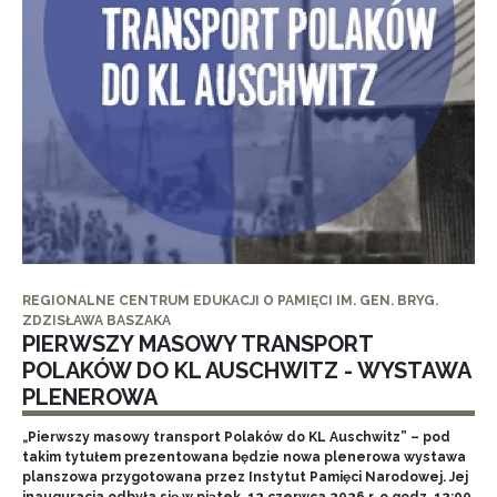
REGIONALNE CENTRUM EDUKACJI O PAMIĘCI IM. GEN. BRYG.
ZDZISŁAWA BASZAKA
PIERWSZY MASOWY TRANSPORT
POLAKÓW DO KL AUSCHWITZ - WYSTAWA
PLENEROWA
„Pierwszy masowy transport Polaków do KL Auschwitz” – pod
takim tytułem prezentowana będzie nowa plenerowa wystawa
planszowa przygotowana przez Instytut Pamięci Narodowej. Jej
inauguracja odbyła się w piątek, 12 czerwca 2026 r. o godz. 12:00