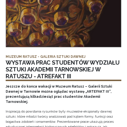
MUZEUM RATUSZ - GALERIA SZTUKI DAWNEJ
WYSTAWA PRAC STUDENTÓW WYDZIAŁU
SZTUKI AKADEMII TARNOWSKIEJ W
RATUSZU - ATREFAKT III
Jeszcze do końca wakacji w Muzeum Ratusz – Galerii Sztuki
Dawnej w Tarnowie można oglądać wystawę „ARTEFAKT III”,
prezentującą kilkadziesiąt prac studentów Akademii
Tarnowskiej.
Inspiracją do powstania rysunków były muzealne eksponaty dawnej
sztuki, które młodzi twórcy analizowali pod kątem formy, funkcji oraz
bogactwa zdobień i ornamentów. Prezentowane prace ukazują proces
artystycznej interpretacji historycznych artefaktów i pokazują, jak