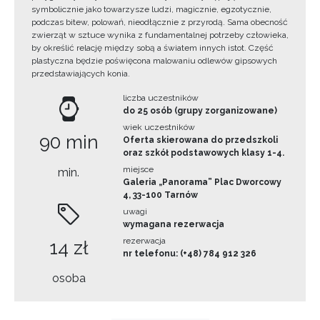
symbolicznie jako towarzysze ludzi, magicznie, egzotycznie,
podczas bitew, polowań, nieodłącznie z przyrodą. Sama obecność
zwierząt w sztuce wynika z fundamentalnej potrzeby człowieka,
by określić relację między sobą a światem innych istot. Część
plastyczna będzie poświęcona malowaniu odlewów gipsowych
przedstawiających konia.
liczba uczestników
do 25 osób (grupy zorganizowane)
wiek uczestników
90 min
Oferta skierowana do przedszkoli
oraz szkół podstawowych klasy 1-4.
miejsce
min.
Galeria „Panorama” Plac Dworcowy
4, 33-100 Tarnów
uwagi
wymagana rezerwacja
rezerwacja
14 zł
nr telefonu: (+48) 784 912 326
osoba