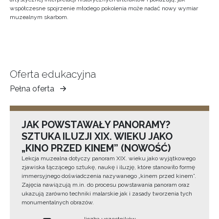
współczesne spojrzenie młodego pokolenia może nadać nowy wymiar
muzealnym skarbom.
Oferta edukacyjna
Pełna oferta
Muzeum
Ziemi
Tarnowskiej
JAK POWSTAWAŁY PANORAMY?
SZTUKA ILUZJI XIX. WIEKU JAKO
„KINO PRZED KINEM” (NOWOŚĆ)
Lekcja muzealna dotyczy panoram XIX. wieku jako wyjątkowego
zjawiska łączącego sztukę, naukę i iluzję, które stanowiło formę
immersyjnego doświadczenia nazywanego „kinem przed kinem”.
Zajęcia nawiązują m.in. do procesu powstawania panoram oraz
ukazują zarówno techniki malarskie jak i zasady tworzenia tych
monumentalnych obrazów.
liczba uczestników