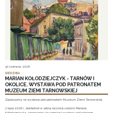
30 czerwca, 2026
SIEDZIBA
MARIAN KOŁODZIEJCZYK - TARNÓW I
OKOLICE. WYSTAWA POD PATRONATEM
MUZEUM ZIEMI TARNOWSKIEJ
Zapraszamy na wystawę pod patronatem Muzeum Ziemi Tarnowskiej.
2 lipca 2026 r., dokładnie w setną rocznicę urodzin Mariana
Kołodziejczyka, zapraszamy na wernisaż wystawy poświęconej