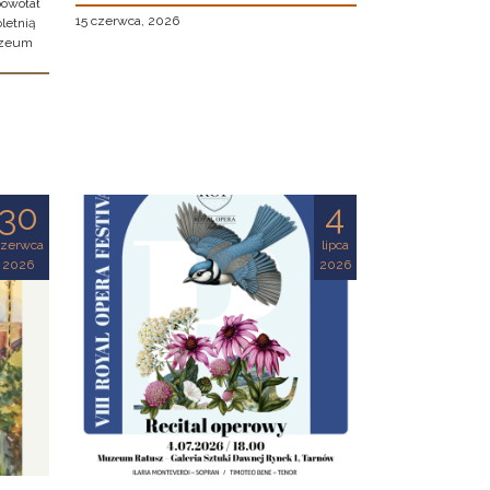
owołał
15 czerwca, 2026
letnią
uzeum
30
4
czerwca
lipca
2026
2026