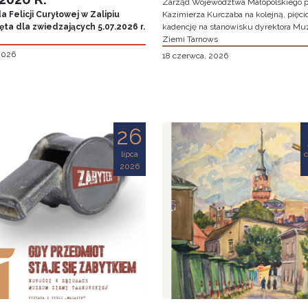
Zarząd Województwa Małopolskiego p
 Felicji Curyłowej w Zalipiu
Kazimierza Kurczaba na kolejną, pięcio
ta dla zwiedzających 5.07.2026 r.
kadencję na stanowisku dyrektora M
Ziemi Tarnows
 2026
18 czerwca, 2026
26
lipca
2026