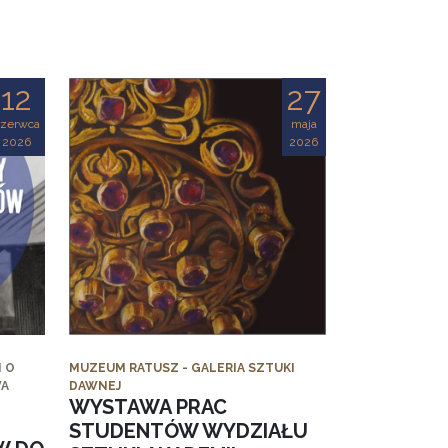
12
27
czerwca
maja
2026
2026
 O
MUZEUM RATUSZ - GALERIA SZTUKI
WA
DAWNEJ
WYSTAWA PRAC
STUDENTÓW WYDZIAŁU