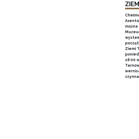
ZIE
Chełmo
Axentow
można 
Muzeum
wystawy
począt
Ziemi T
poniedz
18:00 
Tarnow
wernis
czynna 