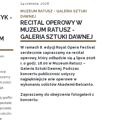
24 czerwca, 2026
MUZEUM RATUSZ - GALERIA SZTUKI
YK -
DAWNEJ
RECITAL OPEROWY W
MUZEUM RATUSZ -
GALERIA SZTUKI DAWNEJ
M
W ramach 8. edycji Royal Opera Festival
serdecznie zapraszamy na recital
tem
operowy, który odbędzie się 4 lipca 2026
r. o godz. 18.00 w Muzeum Ratusz –
Galeria Sztuki Dawnej. Podczas
nicę
koncertu publiczność usłyszy
raszamy
najpiękniejsze arie operowe w
rczości
wykonaniu solistów Akademii Belcanto.
ga.
Zapraszamy do obejrzenia fotogalerii z
 grafiki
koncertu:
pastele,
 przede
uliczki,
że