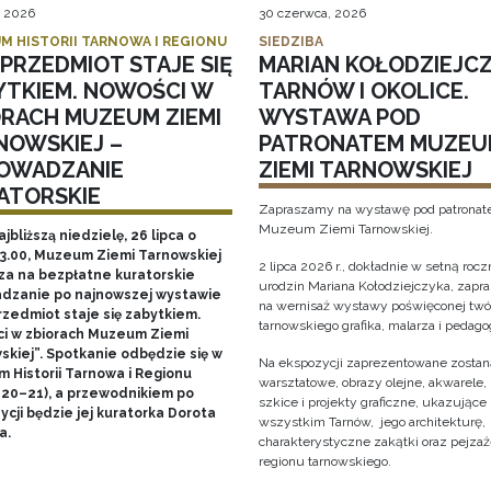
, 2026
30 czerwca, 2026
M HISTORII TARNOWA I REGIONU
SIEDZIBA
PRZEDMIOT STAJE SIĘ
MARIAN KOŁODZIEJCZ
YTKIEM. NOWOŚCI W
TARNÓW I OKOLICE.
ORACH MUZEUM ZIEMI
WYSTAWA POD
NOWSKIEJ –
PATRONATEM MUZEU
OWADZANIE
ZIEMI TARNOWSKIEJ
ATORSKIE
Zapraszamy na wystawę pod patrona
Muzeum Ziemi Tarnowskiej.
ajbliższą niedzielę, 26 lipca o
13.00, Muzeum Ziemi Tarnowskiej
2 lipca 2026 r., dokładnie w setną rocz
za na bezpłatne kuratorskie
urodzin Mariana Kołodziejczyka, zap
dzanie po najnowszej wystawie
na wernisaż wystawy poświęconej twó
rzedmiot staje się zabytkiem.
tarnowskiego grafika, malarza i pedago
i w zbiorach Muzeum Ziemi
skiej”. Spotkanie odbędzie się w
Na ekspozycji zaprezentowane zostaną
 Historii Tarnowa i Regionu
warsztatowe, obrazy olejne, akwarele, 
 20–21), a przewodnikiem po
szkice i projekty graficzne, ukazujące
cji będzie jej kuratorka Dorota
wszystkim Tarnów, jego architekturę, 
a.
charakterystyczne zakątki oraz pejza
regionu tarnowskiego.