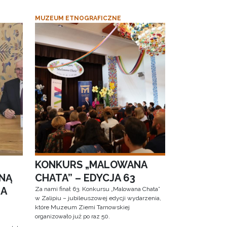
MUZEUM ETNOGRAFICZNE
KONKURS „MALOWANA
NĄ
CHATA” – EDYCJA 63
RA
Za nami finał 63. Konkursu „Malowana Chata”
w Zalipiu – jubileuszowej edycji wydarzenia,
które Muzeum Ziemi Tarnowskiej
organizowało już po raz 50.