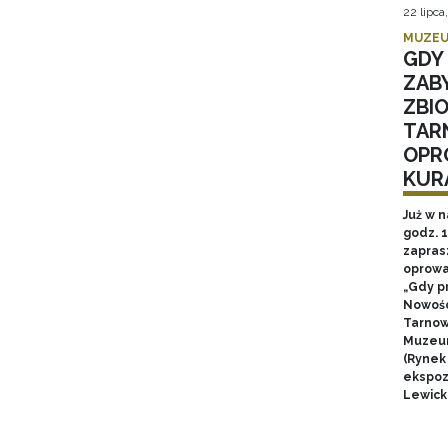
22 lipca
MUZEU
GDY 
ZAB
ZBI
TAR
OPR
KUR
Już w n
godz. 
zapras
oprowa
„Gdy p
Nowośc
Tarnow
Muzeum
(Rynek
ekspozy
Lewick