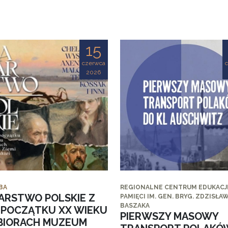
15
czerwca
2026
BA
REGIONALNE CENTRUM EDUKACJI
ARSTWO POLSKIE Z
PAMIĘCI IM. GEN. BRYG. ZDZISŁA
BASZAKA
I POCZĄTKU XX WIEKU
PIERWSZY MASOWY
BIORACH MUZEUM