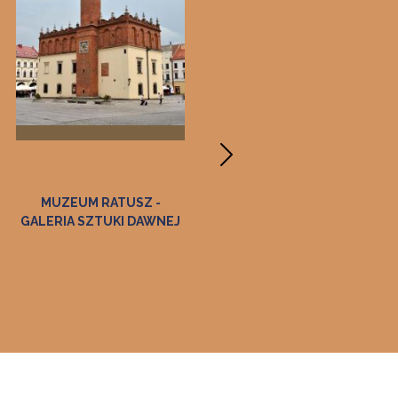
MUZEUM RATUSZ -
MUZEUM PAMIĄTEK PO
GALERIA SZTUKI DAWNEJ
JANIE MATEJCE
"KORYZNÓWKA" W
NOWYM WIŚNICZU