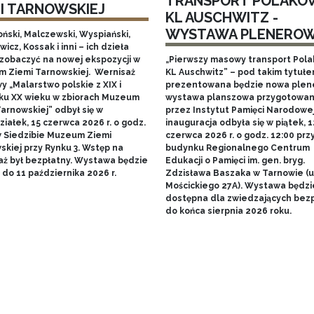
TRANSPORT POLAKÓ
MI TARNOWSKIEJ
KL AUSCHWITZ -
WYSTAWA PLENERO
ński, Malczewski, Wyspiański,
icz, Kossak i inni – ich dzieła
zobaczyć na nowej ekspozycji w
„Pierwszy masowy transport Pol
 Ziemi Tarnowskiej. Wernisaż
KL Auschwitz” – pod takim tytuł
 „Malarstwo polskie z XIX i
prezentowana będzie nowa ple
ku XX wieku w zbiorach Muzeum
wystawa planszowa przygotowa
arnowskiej” odbył się w
przez Instytut Pamięci Narodowej.
iałek, 15 czerwca 2026 r. o godz.
inauguracja odbyła się w piątek, 1
w Siedzibie Muzeum Ziemi
czerwca 2026 r. o godz. 12:00 prz
skiej przy Rynku 3. Wstęp na
budynku Regionalnego Centrum
aż był bezpłatny. Wystawa będzie
Edukacji o Pamięci im. gen. bryg.
do 11 października 2026 r.
Zdzisława Baszaka w Tarnowie (u
Mościckiego 27A). Wystawa będzi
dostępna dla zwiedzających bezp
do końca sierpnia 2026 roku.