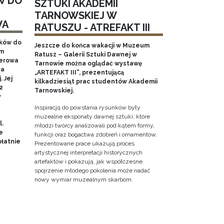
W DO
SZTUKI AKADEMII
TARNOWSKIEJ W
WA
RATUSZU - ATREFAKT III
aków do
Jeszcze do końca wakacji w Muzeum
em
Ratusz – Galerii Sztuki Dawnej w
nerowa
Tarnowie można oglądać wystawę
na
„ARTEFAKT III”, prezentującą
 Jej
kilkadziesiąt prac studentów Akademii
2
Tarnowskiej.
y
Inspiracją do powstania rysunków były
muzealne eksponaty dawnej sztuki, które
l.
młodzi twórcy analizowali pod kątem formy,
e
funkcji oraz bogactwa zdobień i ornamentów.
łatnie
Prezentowane prace ukazują proces
artystycznej interpretacji historycznych
artefaktów i pokazują, jak współczesne
spojrzenie młodego pokolenia może nadać
nowy wymiar muzealnym skarbom.