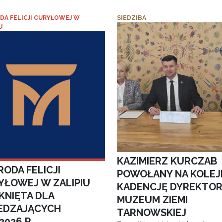
DA FELICJI CURYŁOWEJ W
SIEDZIBA
U
KAZIMIERZ KURCZAB
ODA FELICJI
POWOŁANY NA KOLEJ
YŁOWEJ W ZALIPIU
KADENCJĘ DYREKTO
KNIĘTA DLA
MUZEUM ZIEMI
EDZAJĄCYCH
TARNOWSKIEJ
.2026 R.