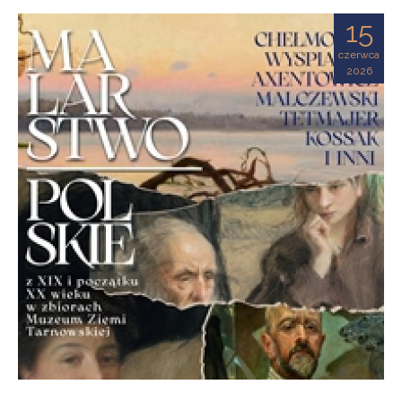
Ziemi
15
Tarnowskiej
czerwca
2026