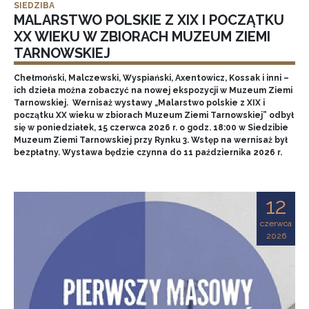
SIEDZIBA
MALARSTWO POLSKIE Z XIX I POCZĄTKU
XX WIEKU W ZBIORACH MUZEUM ZIEMI
TARNOWSKIEJ
Chełmoński, Malczewski, Wyspiański, Axentowicz, Kossak i inni –
ich dzieła można zobaczyć na nowej ekspozycji w Muzeum Ziemi
Tarnowskiej. Wernisaż wystawy „Malarstwo polskie z XIX i
początku XX wieku w zbiorach Muzeum Ziemi Tarnowskiej” odbył
się w poniedziałek, 15 czerwca 2026 r. o godz. 18:00 w Siedzibie
Muzeum Ziemi Tarnowskiej przy Rynku 3. Wstęp na wernisaż był
bezpłatny. Wystawa będzie czynna do 11 października 2026 r.
12
czerwca
2026