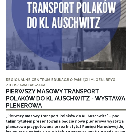
REGIONALNE CENTRUM EDUKACJI O PAMIĘCI IM. GEN. BRYG.
ZDZISŁAWA BASZAKA
PIERWSZY MASOWY TRANSPORT
POLAKÓW DO KL AUSCHWITZ - WYSTAWA
PLENEROWA
„Pierwszy masowy transport Polaków do KL Auschwitz” – pod
takim tytułem prezentowana będzie nowa plenerowa wystawa
planszowa przygotowana przez Instytut Pamięci Narodowej. Jej
inauguracja odbyła się w piątek, 12 czerwca 2026 r. o godz. 12:00