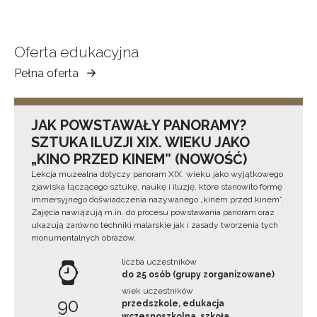
Oferta edukacyjna
Pełna oferta
Muzeum
Ziemi
Tarnowskiej
JAK POWSTAWAŁY PANORAMY?
SZTUKA ILUZJI XIX. WIEKU JAKO
„KINO PRZED KINEM” (NOWOŚĆ)
Lekcja muzealna dotyczy panoram XIX. wieku jako wyjątkowego
zjawiska łączącego sztukę, naukę i iluzję, które stanowiło formę
immersyjnego doświadczenia nazywanego „kinem przed kinem”.
Zajęcia nawiązują m.in. do procesu powstawania panoram oraz
ukazują zarówno techniki malarskie jak i zasady tworzenia tych
monumentalnych obrazów.
liczba uczestników
do 25 osób (grupy zorganizowane)
wiek uczestników
90
przedszkole, edukacja
wczesnoszkolna, szkoła