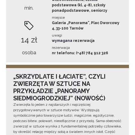
podstawowa (kl. 4-8), szkoły
min.
ponadpodstawowe, seniorzy
miejsce
Galeria „Panorama”, Plac Dworcowy
4, 33-100 Tarnów
uwagi
14 zł
wymagana rezerwacja
rezerwacja
osoba
nr telefonu: (+48) 784 912 326
„SKRZYDLATE I ŁACIATE”, CZYLI
ZWIERZĘTA W SZTUCE NA
PRZYKŁADZIE „PANORAMY
SIEDMIOGRODZKIEJ” (NOWOŚĆ)
Zwierzęta to jeden z najstarszych i najczęściej
przygotowywanych w sztuce motywów. Występują
symbolicznie jako towarzysze ludzi, magicznie, egzotycznie,
podczas bitew, polowań, nieodłącznie z przyrodą. Sama obecność
zwierząt w sztuce wynika z fundamentalnej potrzeby człowieka,
by określić relację między sobą a światem innych istot. Część