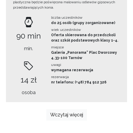
plastyczna będzie poświęcona malowaniu odlewów gipsowych
przedstawiających konia.
liczba uczestników
do 25 osób (grupy zorganizowane)
wiek uczestników
90 min
Oferta skierowana do przedszkoli
oraz szkół podstawowych klasy 1-4.
miejsce
min.
Galeria „Panorama” Plac Dworcowy
4, 33-100 Tarnów
uwagi
wymagana rezerwacja
rezerwacja
14 zł
nr telefonu: (+48) 784 912 326
osoba
Wczytaj więcej