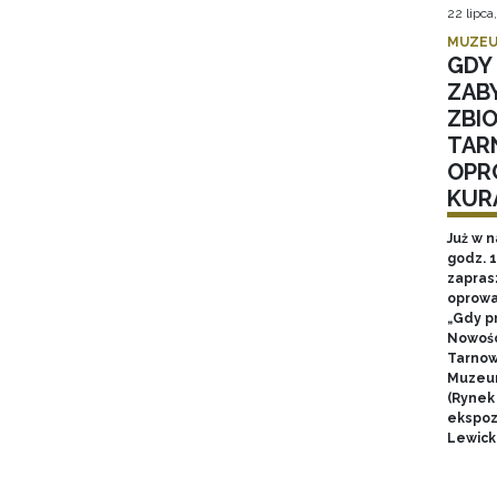
22 lipca
MUZEU
GDY 
ZAB
ZBI
TAR
OPR
KUR
Już w n
godz. 
zapras
oprowa
„Gdy p
Nowośc
Tarnow
Muzeum
(Rynek
ekspozy
Lewick