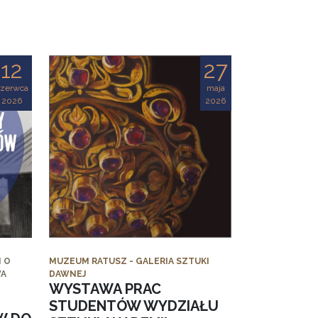
12
27
czerwca
maja
2026
2026
 O
MUZEUM RATUSZ - GALERIA SZTUKI
WA
DAWNEJ
WYSTAWA PRAC
STUDENTÓW WYDZIAŁU