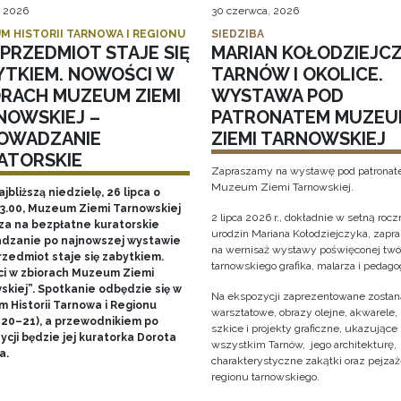
, 2026
30 czerwca, 2026
M HISTORII TARNOWA I REGIONU
SIEDZIBA
PRZEDMIOT STAJE SIĘ
MARIAN KOŁODZIEJCZ
YTKIEM. NOWOŚCI W
TARNÓW I OKOLICE.
ORACH MUZEUM ZIEMI
WYSTAWA POD
NOWSKIEJ –
PATRONATEM MUZEU
OWADZANIE
ZIEMI TARNOWSKIEJ
ATORSKIE
Zapraszamy na wystawę pod patrona
Muzeum Ziemi Tarnowskiej.
ajbliższą niedzielę, 26 lipca o
13.00, Muzeum Ziemi Tarnowskiej
2 lipca 2026 r., dokładnie w setną rocz
za na bezpłatne kuratorskie
urodzin Mariana Kołodziejczyka, zap
dzanie po najnowszej wystawie
na wernisaż wystawy poświęconej twó
rzedmiot staje się zabytkiem.
tarnowskiego grafika, malarza i pedago
i w zbiorach Muzeum Ziemi
skiej”. Spotkanie odbędzie się w
Na ekspozycji zaprezentowane zostaną
 Historii Tarnowa i Regionu
warsztatowe, obrazy olejne, akwarele, 
 20–21), a przewodnikiem po
szkice i projekty graficzne, ukazujące
cji będzie jej kuratorka Dorota
wszystkim Tarnów, jego architekturę, 
a.
charakterystyczne zakątki oraz pejza
regionu tarnowskiego.