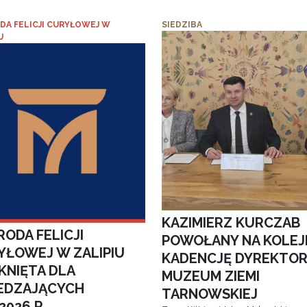
DA FELICJI CURYŁOWEJ W
SIEDZIBA
U
KAZIMIERZ KURCZAB
ODA FELICJI
POWOŁANY NA KOLEJ
YŁOWEJ W ZALIPIU
KADENCJĘ DYREKTO
KNIĘTA DLA
MUZEUM ZIEMI
EDZAJĄCYCH
TARNOWSKIEJ
.2026 R.