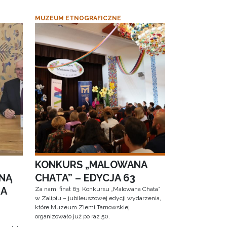
MUZEUM ETNOGRAFICZNE
KONKURS „MALOWANA
NĄ
CHATA” – EDYCJA 63
RA
Za nami finał 63. Konkursu „Malowana Chata”
w Zalipiu – jubileuszowej edycji wydarzenia,
które Muzeum Ziemi Tarnowskiej
organizowało już po raz 50.