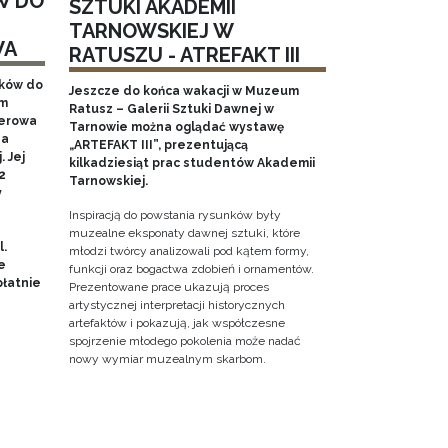
W DO
SZTUKI AKADEMII
TARNOWSKIEJ W
WA
RATUSZU - ATREFAKT III
aków do
Jeszcze do końca wakacji w Muzeum
em
Ratusz – Galerii Sztuki Dawnej w
nerowa
Tarnowie można oglądać wystawę
na
„ARTEFAKT III”, prezentującą
 Jej
kilkadziesiąt prac studentów Akademii
2
Tarnowskiej.
y
Inspiracją do powstania rysunków były
muzealne eksponaty dawnej sztuki, które
l.
młodzi twórcy analizowali pod kątem formy,
e
funkcji oraz bogactwa zdobień i ornamentów.
łatnie
Prezentowane prace ukazują proces
artystycznej interpretacji historycznych
artefaktów i pokazują, jak współczesne
spojrzenie młodego pokolenia może nadać
nowy wymiar muzealnym skarbom.