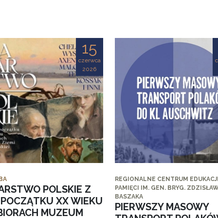
15
czerwca
2026
BA
REGIONALNE CENTRUM EDUKACJI
ARSTWO POLSKIE Z
PAMIĘCI IM. GEN. BRYG. ZDZISŁA
BASZAKA
I POCZĄTKU XX WIEKU
PIERWSZY MASOWY
BIORACH MUZEUM