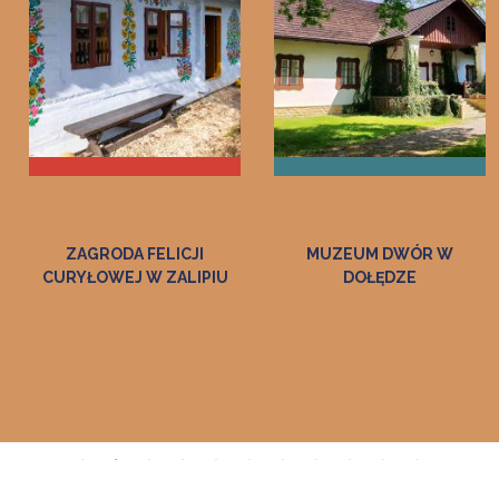
CJI
MUZEUM DWÓR W
REGIONALNE CE
ALIPIU
DOŁĘDZE
EDUKACJI O PAMIĘC
GEN. BRYG. ZDZI
BASZAKA