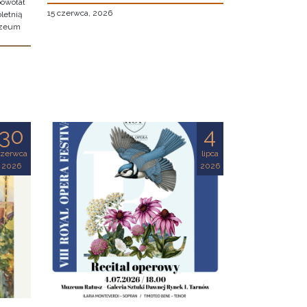
owołał
15 czerwca, 2026
letnią
uzeum
30
4
czerwca
lipca
2026
2026