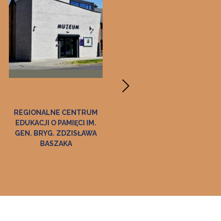
NTRUM
MUZEUM HISTORII
MUZEUM ZAMEK W D
I IM.
TARNOWA I REGIONU
SŁAWA