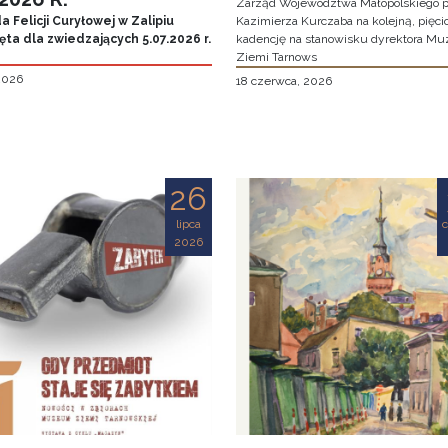
Zarząd Województwa Małopolskiego p
 Felicji Curyłowej w Zalipiu
Kazimierza Kurczaba na kolejną, pięcio
ta dla zwiedzających 5.07.2026 r.
kadencję na stanowisku dyrektora M
Ziemi Tarnows
 2026
18 czerwca, 2026
26
lipca
2026