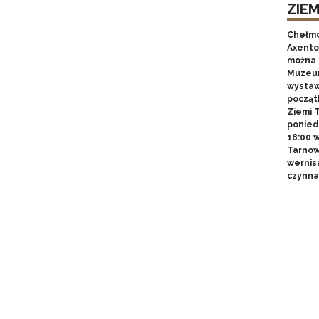
ZIE
Chełmo
Axentow
można 
Muzeum
wystawy
począt
Ziemi T
poniedz
18:00 
Tarnow
wernis
czynna 