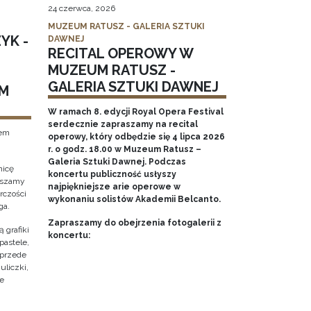
24 czerwca, 2026
MUZEUM RATUSZ - GALERIA SZTUKI
YK -
DAWNEJ
RECITAL OPEROWY W
MUZEUM RATUSZ -
GALERIA SZTUKI DAWNEJ
M
W ramach 8. edycji Royal Opera Festival
serdecznie zapraszamy na recital
tem
operowy, który odbędzie się 4 lipca 2026
r. o godz. 18.00 w Muzeum Ratusz –
Galeria Sztuki Dawnej. Podczas
nicę
koncertu publiczność usłyszy
raszamy
najpiękniejsze arie operowe w
rczości
wykonaniu solistów Akademii Belcanto.
ga.
Zapraszamy do obejrzenia fotogalerii z
 grafiki
koncertu:
pastele,
 przede
uliczki,
że