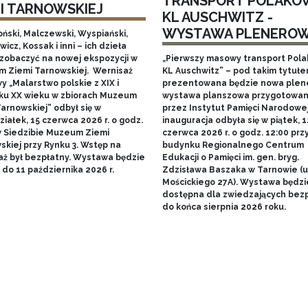
TRANSPORT POLAKÓ
MI TARNOWSKIEJ
KL AUSCHWITZ -
WYSTAWA PLENERO
ński, Malczewski, Wyspiański,
icz, Kossak i inni – ich dzieła
zobaczyć na nowej ekspozycji w
„Pierwszy masowy transport Pol
 Ziemi Tarnowskiej. Wernisaż
KL Auschwitz” – pod takim tytuł
 „Malarstwo polskie z XIX i
prezentowana będzie nowa ple
ku XX wieku w zbiorach Muzeum
wystawa planszowa przygotowa
arnowskiej” odbył się w
przez Instytut Pamięci Narodowej.
iałek, 15 czerwca 2026 r. o godz.
inauguracja odbyła się w piątek, 1
w Siedzibie Muzeum Ziemi
czerwca 2026 r. o godz. 12:00 prz
skiej przy Rynku 3. Wstęp na
budynku Regionalnego Centrum
aż był bezpłatny. Wystawa będzie
Edukacji o Pamięci im. gen. bryg.
do 11 października 2026 r.
Zdzisława Baszaka w Tarnowie (u
Mościckiego 27A). Wystawa będzi
dostępna dla zwiedzających bezp
do końca sierpnia 2026 roku.