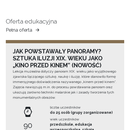
Oferta edukacyjna
Pełna oferta
Muzeum
Ziemi
Tarnowskiej
JAK POWSTAWAŁY PANORAMY?
SZTUKA ILUZJI XIX. WIEKU JAKO
„KINO PRZED KINEM” (NOWOŚĆ)
Lekcja muzealna dotyczy panoram XIX. wieku jako wyjątkowego
zjawiska łączącego sztukę, naukę i iluzję, które stanowiło formę
immersyjnego doświadczenia nazywanego „kinem przed kinem”.
Zajęcia nawiązują m.in. do procesu powstawania panoram oraz
ukazują zarówno techniki malarskie jak i zasady tworzenia tych
monumentalnych obrazów.
liczba uczestników
do 25 osób (grupy zorganizowane)
wiek uczestników
90
przedszkole, edukacja
wczesnoszkolna, szkoła