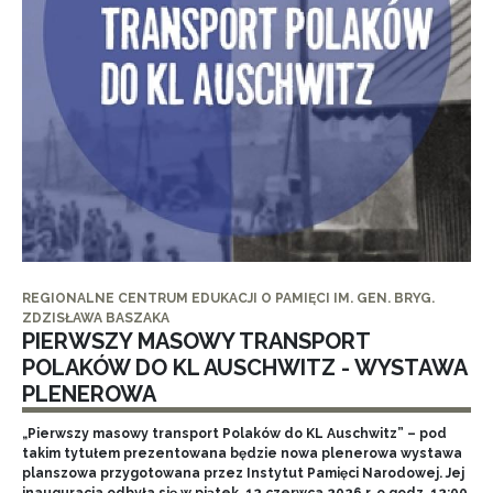
REGIONALNE CENTRUM EDUKACJI O PAMIĘCI IM. GEN. BRYG.
ZDZISŁAWA BASZAKA
PIERWSZY MASOWY TRANSPORT
POLAKÓW DO KL AUSCHWITZ - WYSTAWA
PLENEROWA
„Pierwszy masowy transport Polaków do KL Auschwitz” – pod
takim tytułem prezentowana będzie nowa plenerowa wystawa
planszowa przygotowana przez Instytut Pamięci Narodowej. Jej
inauguracja odbyła się w piątek, 12 czerwca 2026 r. o godz. 12:00