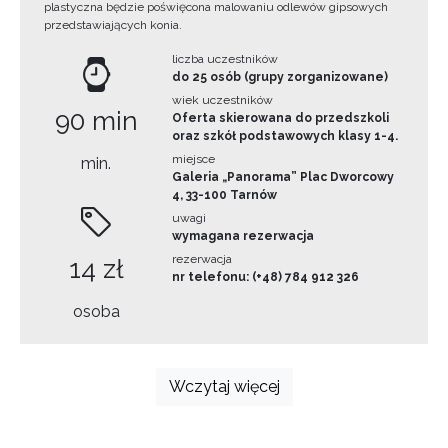
plastyczna będzie poświęcona malowaniu odlewów gipsowych
przedstawiających konia.
liczba uczestników
do 25 osób (grupy zorganizowane)
wiek uczestników
90 min
Oferta skierowana do przedszkoli
oraz szkół podstawowych klasy 1-4.
miejsce
min.
Galeria „Panorama” Plac Dworcowy
4, 33-100 Tarnów
uwagi
wymagana rezerwacja
rezerwacja
14 zł
nr telefonu: (+48) 784 912 326
osoba
Wczytaj więcej