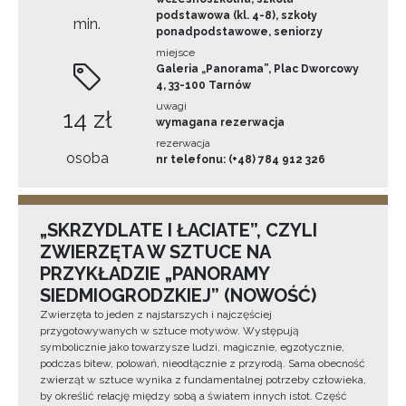
podstawowa (kl. 4-8), szkoły
min.
ponadpodstawowe, seniorzy
miejsce
Galeria „Panorama”, Plac Dworcowy
4, 33-100 Tarnów
uwagi
14 zł
wymagana rezerwacja
rezerwacja
osoba
nr telefonu: (+48) 784 912 326
„SKRZYDLATE I ŁACIATE”, CZYLI
ZWIERZĘTA W SZTUCE NA
PRZYKŁADZIE „PANORAMY
SIEDMIOGRODZKIEJ” (NOWOŚĆ)
Zwierzęta to jeden z najstarszych i najczęściej
przygotowywanych w sztuce motywów. Występują
symbolicznie jako towarzysze ludzi, magicznie, egzotycznie,
podczas bitew, polowań, nieodłącznie z przyrodą. Sama obecność
zwierząt w sztuce wynika z fundamentalnej potrzeby człowieka,
by określić relację między sobą a światem innych istot. Część