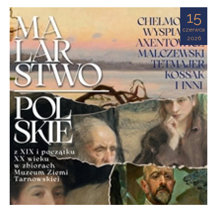
Ziemi
15
Tarnowskiej
czerwca
2026