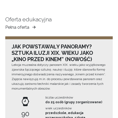
Oferta edukacyjna
Pełna oferta
Muzeum
Ziemi
Tarnowskiej
JAK POWSTAWAŁY PANORAMY?
SZTUKA ILUZJI XIX. WIEKU JAKO
„KINO PRZED KINEM” (NOWOŚĆ)
Lekcja muzealna dotyczy panoram XIX. wieku jako wyjątkowego
zjawiska łączącego sztukę, naukę i iluzję, które stanowiło formę
immersyjnego doświadczenia nazywanego „kinem przed kinem”.
Zajęcia nawiązują m.in. do procesu powstawania panoram oraz
ukazują zarówno techniki malarskie jak i zasady tworzenia tych
monumentalnych obrazów.
liczba uczestników
do 25 osób (grupy zorganizowane)
wiek uczestników
90
przedszkole, edukacja
wczesnoszkolna, szkoła