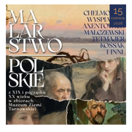
Ziemi
15
Tarnowskiej
czerwca
2026