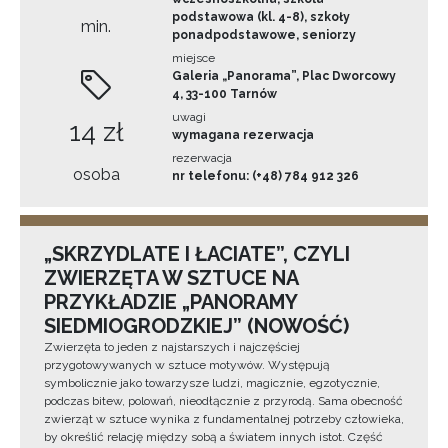
podstawowa (kl. 4-8), szkoły
min.
ponadpodstawowe, seniorzy
miejsce
Galeria „Panorama”, Plac Dworcowy
4, 33-100 Tarnów
uwagi
14 zł
wymagana rezerwacja
rezerwacja
osoba
nr telefonu: (+48) 784 912 326
„SKRZYDLATE I ŁACIATE”, CZYLI
ZWIERZĘTA W SZTUCE NA
PRZYKŁADZIE „PANORAMY
SIEDMIOGRODZKIEJ” (NOWOŚĆ)
Zwierzęta to jeden z najstarszych i najczęściej
przygotowywanych w sztuce motywów. Występują
symbolicznie jako towarzysze ludzi, magicznie, egzotycznie,
podczas bitew, polowań, nieodłącznie z przyrodą. Sama obecność
zwierząt w sztuce wynika z fundamentalnej potrzeby człowieka,
by określić relację między sobą a światem innych istot. Część