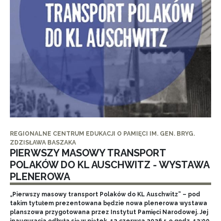
REGIONALNE CENTRUM EDUKACJI O PAMIĘCI IM. GEN. BRYG.
ZDZISŁAWA BASZAKA
PIERWSZY MASOWY TRANSPORT
POLAKÓW DO KL AUSCHWITZ - WYSTAWA
PLENEROWA
„Pierwszy masowy transport Polaków do KL Auschwitz” – pod
takim tytułem prezentowana będzie nowa plenerowa wystawa
planszowa przygotowana przez Instytut Pamięci Narodowej. Jej
inauguracja odbyła się w piątek, 12 czerwca 2026 r. o godz. 12:00