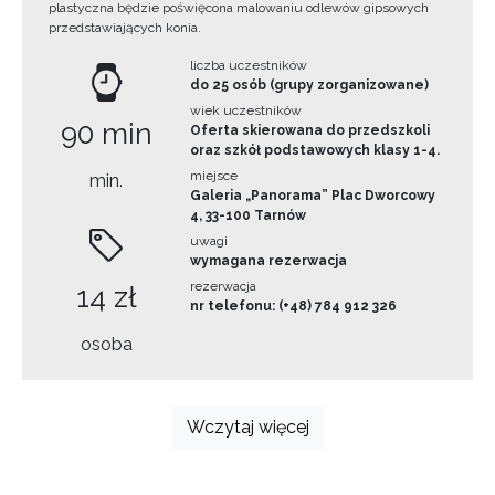
plastyczna będzie poświęcona malowaniu odlewów gipsowych
przedstawiających konia.
liczba uczestników
do 25 osób (grupy zorganizowane)
wiek uczestników
90 min
Oferta skierowana do przedszkoli
oraz szkół podstawowych klasy 1-4.
miejsce
min.
Galeria „Panorama” Plac Dworcowy
4, 33-100 Tarnów
uwagi
wymagana rezerwacja
rezerwacja
14 zł
nr telefonu: (+48) 784 912 326
osoba
Wczytaj więcej