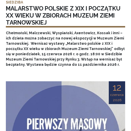
SIEDZIBA
MALARSTWO POLSKIE Z XIX I POCZĄTKU
XX WIEKU W ZBIORACH MUZEUM ZIEMI
TARNOWSKIEJ
Chełmoński, Malczewski, Wyspiański, Axentowicz, Kossak i inni –
ich dzieła można zobaczyć na nowej ekspozycji w Muzeum Ziemi
Tarnowskiej. Wernisaż wystawy „Malarstwo polskie z XIX i
początku XX wieku w zbiorach Muzeum Ziemi Tarnowskiej” odbył
się w poniedziałek, 15 czerwca 2026 r. o godz. 18:00 w Siedzibie
Muzeum Ziemi Tarnowskiej przy Rynku 3. Wstęp na wernisaż był
bezpłatny. Wystawa będzie czynna do 11 października 2026 r.
12
czerwca
2026