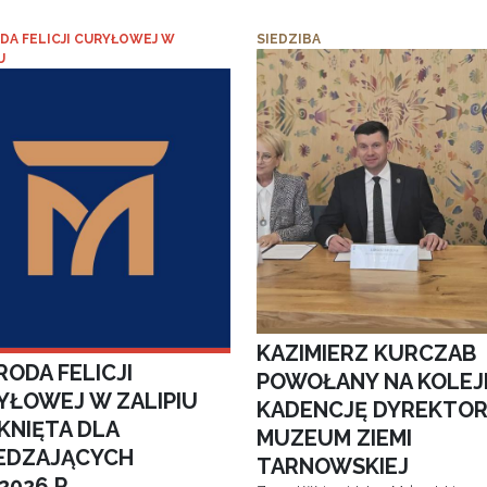
DA FELICJI CURYŁOWEJ W
SIEDZIBA
U
KAZIMIERZ KURCZAB
ODA FELICJI
POWOŁANY NA KOLEJ
YŁOWEJ W ZALIPIU
KADENCJĘ DYREKTO
KNIĘTA DLA
MUZEUM ZIEMI
EDZAJĄCYCH
TARNOWSKIEJ
.2026 R.