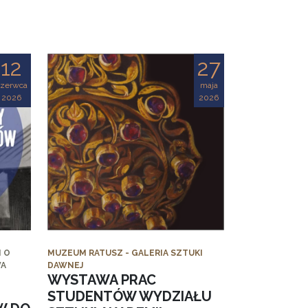
12
27
czerwca
maja
2026
2026
 O
MUZEUM RATUSZ - GALERIA SZTUKI
WA
DAWNEJ
WYSTAWA PRAC
STUDENTÓW WYDZIAŁU