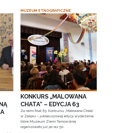
MUZEUM ETNOGRAFICZNE
KONKURS „MALOWANA
NĄ
CHATA” – EDYCJA 63
RA
Za nami finał 63. Konkursu „Malowana Chata”
w Zalipiu – jubileuszowej edycji wydarzenia,
które Muzeum Ziemi Tarnowskiej
organizowało już po raz 50.