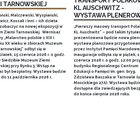
TRANSPORT POLAKÓ
MI TARNOWSKIEJ
KL AUSCHWITZ -
WYSTAWA PLENERO
ński, Malczewski, Wyspiański,
icz, Kossak i inni – ich dzieła
zobaczyć na nowej ekspozycji w
„Pierwszy masowy transport Pol
 Ziemi Tarnowskiej. Wernisaż
KL Auschwitz” – pod takim tytuł
 „Malarstwo polskie z XIX i
prezentowana będzie nowa ple
ku XX wieku w zbiorach Muzeum
wystawa planszowa przygotowa
arnowskiej” odbył się w
przez Instytut Pamięci Narodowej.
iałek, 15 czerwca 2026 r. o godz.
inauguracja odbyła się w piątek, 1
w Siedzibie Muzeum Ziemi
czerwca 2026 r. o godz. 12:00 prz
skiej przy Rynku 3. Wstęp na
budynku Regionalnego Centrum
aż był bezpłatny. Wystawa będzie
Edukacji o Pamięci im. gen. bryg.
do 11 października 2026 r.
Zdzisława Baszaka w Tarnowie (u
Mościckiego 27A). Wystawa będzi
dostępna dla zwiedzających bezp
do końca sierpnia 2026 roku.