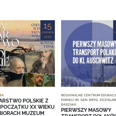
15
czerwca
2026
BA
REGIONALNE CENTRUM EDUKACJI
ARSTWO POLSKIE Z
PAMIĘCI IM. GEN. BRYG. ZDZISŁA
BASZAKA
I POCZĄTKU XX WIEKU
PIERWSZY MASOWY
BIORACH MUZEUM