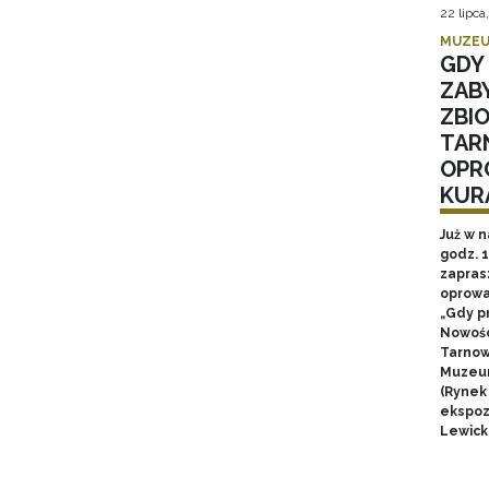
22 lipca
MUZEU
GDY 
ZAB
ZBI
TAR
OPR
KUR
Już w n
godz. 
zapras
oprowa
„Gdy p
Nowośc
Tarnow
Muzeum
(Rynek
ekspozy
Lewick