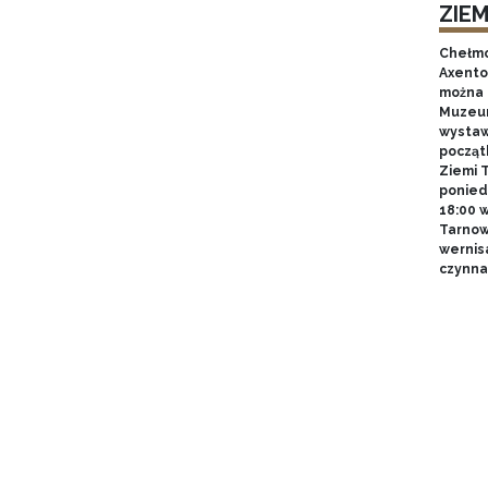
ZIE
Chełmo
Axentow
można 
Muzeum
wystawy
począt
Ziemi T
poniedz
18:00 
Tarnow
wernis
czynna 