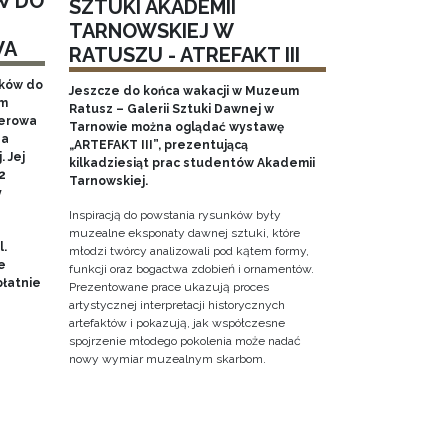
W DO
SZTUKI AKADEMII
TARNOWSKIEJ W
WA
RATUSZU - ATREFAKT III
aków do
Jeszcze do końca wakacji w Muzeum
em
Ratusz – Galerii Sztuki Dawnej w
nerowa
Tarnowie można oglądać wystawę
na
„ARTEFAKT III”, prezentującą
 Jej
kilkadziesiąt prac studentów Akademii
2
Tarnowskiej.
y
Inspiracją do powstania rysunków były
muzealne eksponaty dawnej sztuki, które
l.
młodzi twórcy analizowali pod kątem formy,
e
funkcji oraz bogactwa zdobień i ornamentów.
łatnie
Prezentowane prace ukazują proces
artystycznej interpretacji historycznych
artefaktów i pokazują, jak współczesne
spojrzenie młodego pokolenia może nadać
nowy wymiar muzealnym skarbom.