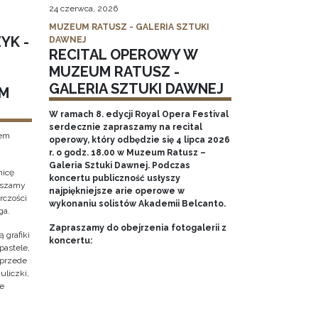
24 czerwca, 2026
MUZEUM RATUSZ - GALERIA SZTUKI
YK -
DAWNEJ
RECITAL OPEROWY W
MUZEUM RATUSZ -
GALERIA SZTUKI DAWNEJ
M
W ramach 8. edycji Royal Opera Festival
serdecznie zapraszamy na recital
tem
operowy, który odbędzie się 4 lipca 2026
r. o godz. 18.00 w Muzeum Ratusz –
Galeria Sztuki Dawnej. Podczas
nicę
koncertu publiczność usłyszy
raszamy
najpiękniejsze arie operowe w
rczości
wykonaniu solistów Akademii Belcanto.
ga.
Zapraszamy do obejrzenia fotogalerii z
 grafiki
koncertu:
pastele,
 przede
uliczki,
że