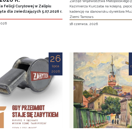
Zarząd Województwa Małopolskiego p
 Felicji Curyłowej w Zalipiu
Kazimierza Kurczaba na kolejną, pięcio
ta dla zwiedzających 5.07.2026 r.
kadencję na stanowisku dyrektora M
Ziemi Tarnows
 2026
18 czerwca, 2026
26
lipca
2026