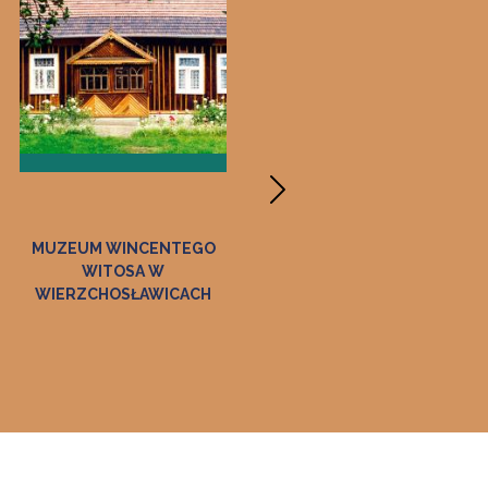
EGO
MUZEUM ZAMEK W DĘBNIE
MUZEUM DWÓR 
DOŁĘDZE
ACH