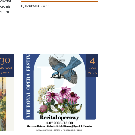
owołał
15 czerwca, 2026
letnią
uzeum
30
4
czerwca
lipca
2026
2026