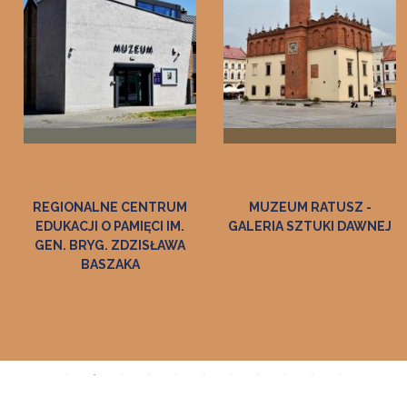
TRUM
MUZEUM RATUSZ -
MUZEUM WINCENT
I IM.
GALERIA SZTUKI DAWNEJ
WITOSA W
SŁAWA
WIERZCHOSŁAWIC