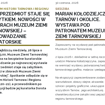
, 2026
30 czerwca, 2026
M HISTORII TARNOWA I REGIONU
SIEDZIBA
PRZEDMIOT STAJE SIĘ
MARIAN KOŁODZIEJCZ
YTKIEM. NOWOŚCI W
TARNÓW I OKOLICE.
ORACH MUZEUM ZIEMI
WYSTAWA POD
NOWSKIEJ –
PATRONATEM MUZEU
OWADZANIE
ZIEMI TARNOWSKIEJ
ATORSKIE
Zapraszamy na wystawę pod patrona
Muzeum Ziemi Tarnowskiej.
ajbliższą niedzielę, 26 lipca o
13.00, Muzeum Ziemi Tarnowskiej
2 lipca 2026 r., dokładnie w setną rocz
za na bezpłatne kuratorskie
urodzin Mariana Kołodziejczyka, zap
dzanie po najnowszej wystawie
na wernisaż wystawy poświęconej twó
rzedmiot staje się zabytkiem.
tarnowskiego grafika, malarza i pedago
i w zbiorach Muzeum Ziemi
skiej”. Spotkanie odbędzie się w
Na ekspozycji zaprezentowane zostaną
 Historii Tarnowa i Regionu
warsztatowe, obrazy olejne, akwarele, 
 20–21), a przewodnikiem po
szkice i projekty graficzne, ukazujące
cji będzie jej kuratorka Dorota
wszystkim Tarnów, jego architekturę, 
a.
charakterystyczne zakątki oraz pejza
regionu tarnowskiego.