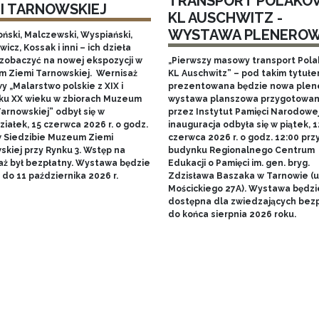
TRANSPORT POLAKÓ
MI TARNOWSKIEJ
KL AUSCHWITZ -
WYSTAWA PLENERO
ński, Malczewski, Wyspiański,
icz, Kossak i inni – ich dzieła
zobaczyć na nowej ekspozycji w
„Pierwszy masowy transport Pol
 Ziemi Tarnowskiej. Wernisaż
KL Auschwitz” – pod takim tytuł
 „Malarstwo polskie z XIX i
prezentowana będzie nowa ple
ku XX wieku w zbiorach Muzeum
wystawa planszowa przygotowa
arnowskiej” odbył się w
przez Instytut Pamięci Narodowej.
iałek, 15 czerwca 2026 r. o godz.
inauguracja odbyła się w piątek, 1
w Siedzibie Muzeum Ziemi
czerwca 2026 r. o godz. 12:00 prz
skiej przy Rynku 3. Wstęp na
budynku Regionalnego Centrum
aż był bezpłatny. Wystawa będzie
Edukacji o Pamięci im. gen. bryg.
do 11 października 2026 r.
Zdzisława Baszaka w Tarnowie (u
Mościckiego 27A). Wystawa będzi
dostępna dla zwiedzających bezp
do końca sierpnia 2026 roku.