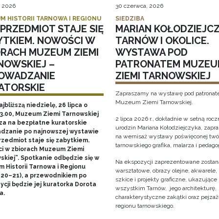
, 2026
30 czerwca, 2026
M HISTORII TARNOWA I REGIONU
SIEDZIBA
PRZEDMIOT STAJE SIĘ
MARIAN KOŁODZIEJCZ
YTKIEM. NOWOŚCI W
TARNÓW I OKOLICE.
ORACH MUZEUM ZIEMI
WYSTAWA POD
NOWSKIEJ –
PATRONATEM MUZEU
OWADZANIE
ZIEMI TARNOWSKIEJ
ATORSKIE
Zapraszamy na wystawę pod patrona
Muzeum Ziemi Tarnowskiej.
ajbliższą niedzielę, 26 lipca o
13.00, Muzeum Ziemi Tarnowskiej
2 lipca 2026 r., dokładnie w setną rocz
za na bezpłatne kuratorskie
urodzin Mariana Kołodziejczyka, zap
dzanie po najnowszej wystawie
na wernisaż wystawy poświęconej twó
rzedmiot staje się zabytkiem.
tarnowskiego grafika, malarza i pedago
i w zbiorach Muzeum Ziemi
skiej”. Spotkanie odbędzie się w
Na ekspozycji zaprezentowane zostaną
 Historii Tarnowa i Regionu
warsztatowe, obrazy olejne, akwarele, 
 20–21), a przewodnikiem po
szkice i projekty graficzne, ukazujące
cji będzie jej kuratorka Dorota
wszystkim Tarnów, jego architekturę, 
a.
charakterystyczne zakątki oraz pejza
regionu tarnowskiego.