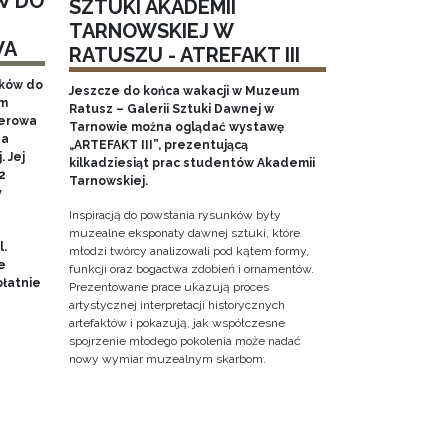
W DO
SZTUKI AKADEMII
TARNOWSKIEJ W
WA
RATUSZU - ATREFAKT III
aków do
Jeszcze do końca wakacji w Muzeum
em
Ratusz – Galerii Sztuki Dawnej w
nerowa
Tarnowie można oglądać wystawę
na
„ARTEFAKT III”, prezentującą
 Jej
kilkadziesiąt prac studentów Akademii
2
Tarnowskiej.
y
Inspiracją do powstania rysunków były
muzealne eksponaty dawnej sztuki, które
l.
młodzi twórcy analizowali pod kątem formy,
e
funkcji oraz bogactwa zdobień i ornamentów.
łatnie
Prezentowane prace ukazują proces
artystycznej interpretacji historycznych
artefaktów i pokazują, jak współczesne
spojrzenie młodego pokolenia może nadać
nowy wymiar muzealnym skarbom.