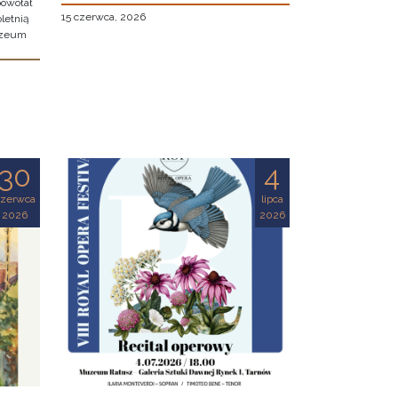
owołał
15 czerwca, 2026
letnią
uzeum
30
4
czerwca
lipca
2026
2026