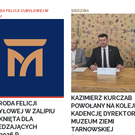
DA FELICJI CURYŁOWEJ W
SIEDZIBA
U
KAZIMIERZ KURCZAB
ODA FELICJI
POWOŁANY NA KOLEJ
YŁOWEJ W ZALIPIU
KADENCJĘ DYREKTO
KNIĘTA DLA
MUZEUM ZIEMI
EDZAJĄCYCH
TARNOWSKIEJ
.2026 R.