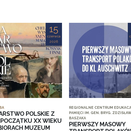
15
czerwca
2026
BA
REGIONALNE CENTRUM EDUKACJI
ARSTWO POLSKIE Z
PAMIĘCI IM. GEN. BRYG. ZDZISŁA
BASZAKA
I POCZĄTKU XX WIEKU
PIERWSZY MASOWY
BIORACH MUZEUM