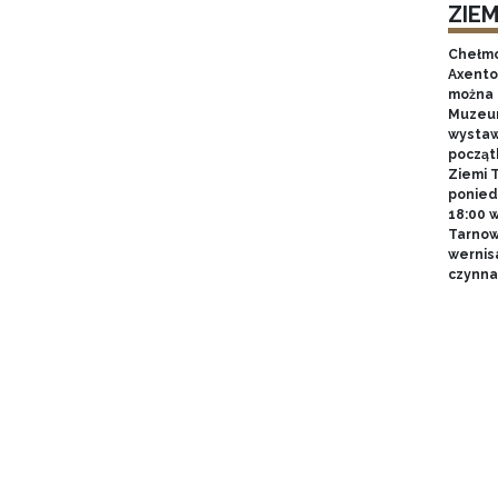
ZIE
Chełmo
Axentow
można 
Muzeum
wystawy
począt
Ziemi T
poniedz
18:00 
Tarnow
wernis
czynna 