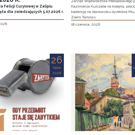
Zarząd Województwa Małopolskiego p
 Felicji Curyłowej w Zalipiu
Kazimierza Kurczaba na kolejną, pięcio
ta dla zwiedzających 5.07.2026 r.
kadencję na stanowisku dyrektora M
Ziemi Tarnows
 2026
18 czerwca, 2026
26
lipca
2026