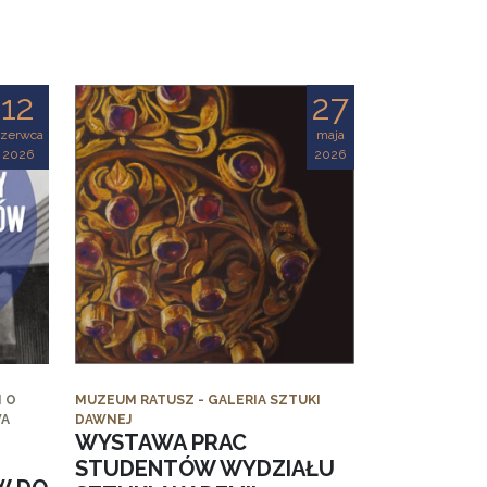
12
27
czerwca
maja
2026
2026
 O
MUZEUM RATUSZ - GALERIA SZTUKI
WA
DAWNEJ
WYSTAWA PRAC
STUDENTÓW WYDZIAŁU