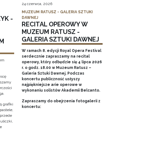
24 czerwca, 2026
MUZEUM RATUSZ - GALERIA SZTUKI
YK -
DAWNEJ
RECITAL OPEROWY W
MUZEUM RATUSZ -
GALERIA SZTUKI DAWNEJ
M
W ramach 8. edycji Royal Opera Festival
serdecznie zapraszamy na recital
tem
operowy, który odbędzie się 4 lipca 2026
r. o godz. 18.00 w Muzeum Ratusz –
Galeria Sztuki Dawnej. Podczas
nicę
koncertu publiczność usłyszy
raszamy
najpiękniejsze arie operowe w
rczości
wykonaniu solistów Akademii Belcanto.
ga.
Zapraszamy do obejrzenia fotogalerii z
 grafiki
koncertu:
pastele,
 przede
uliczki,
że