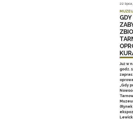
22 lipca
MUZEU
GDY 
ZAB
ZBI
TAR
OPR
KUR
Już w n
godz. 
zapras
oprowa
„Gdy p
Nowośc
Tarnow
Muzeum
(Rynek
ekspozy
Lewick