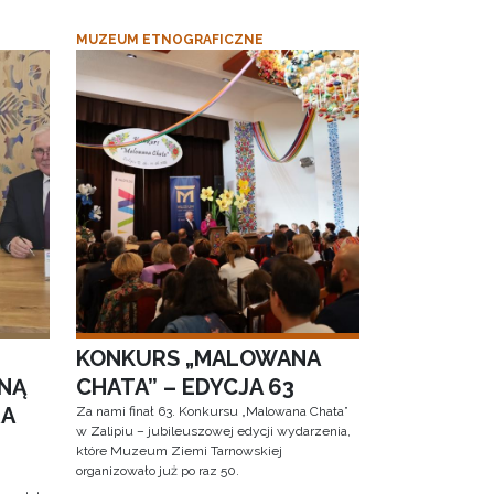
MUZEUM ETNOGRAFICZNE
KONKURS „MALOWANA
NĄ
CHATA” – EDYCJA 63
RA
Za nami finał 63. Konkursu „Malowana Chata”
w Zalipiu – jubileuszowej edycji wydarzenia,
które Muzeum Ziemi Tarnowskiej
organizowało już po raz 50.