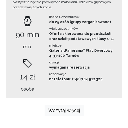
plastyczna będzie poświęcona malowaniu odlewów gipsowych
przedstawiających konia.
liczba uczestników
do 25 osób (grupy zorganizowane)
wiek uczestników
90 min
Oferta skierowana do przedszkoli
oraz szkół podstawowych klasy 1-4.
miejsce
min.
Galeria „Panorama” Plac Dworcowy
4, 33-100 Tarnów
uwagi
wymagana rezerwacja
rezerwacja
14 zł
nr telefonu: (+48) 784 912 326
osoba
Wczytaj więcej