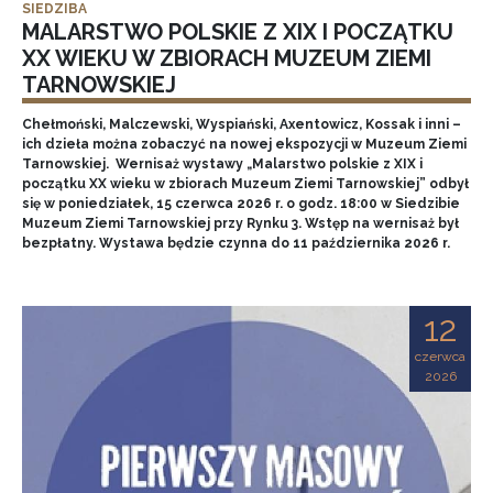
SIEDZIBA
MALARSTWO POLSKIE Z XIX I POCZĄTKU
XX WIEKU W ZBIORACH MUZEUM ZIEMI
TARNOWSKIEJ
Chełmoński, Malczewski, Wyspiański, Axentowicz, Kossak i inni –
ich dzieła można zobaczyć na nowej ekspozycji w Muzeum Ziemi
Tarnowskiej. Wernisaż wystawy „Malarstwo polskie z XIX i
początku XX wieku w zbiorach Muzeum Ziemi Tarnowskiej” odbył
się w poniedziałek, 15 czerwca 2026 r. o godz. 18:00 w Siedzibie
Muzeum Ziemi Tarnowskiej przy Rynku 3. Wstęp na wernisaż był
bezpłatny. Wystawa będzie czynna do 11 października 2026 r.
12
czerwca
2026