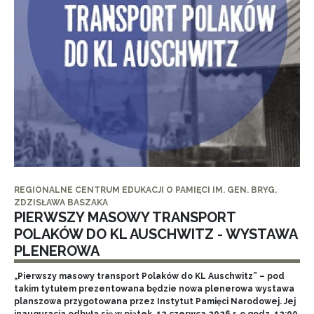
REGIONALNE CENTRUM EDUKACJI O PAMIĘCI IM. GEN. BRYG.
ZDZISŁAWA BASZAKA
PIERWSZY MASOWY TRANSPORT
POLAKÓW DO KL AUSCHWITZ - WYSTAWA
PLENEROWA
„Pierwszy masowy transport Polaków do KL Auschwitz” – pod
takim tytułem prezentowana będzie nowa plenerowa wystawa
planszowa przygotowana przez Instytut Pamięci Narodowej. Jej
inauguracja odbyła się w piątek, 12 czerwca 2026 r. o godz. 12:00