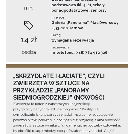
podstawowa (kl. 4-8), szkoły
min.
ponadpodstawowe, seniorzy
miejsce
Galeria „Panorama”, Plac Dworcowy
4, 33-100 Tarnów
uwagi
14 zł
wymagana rezerwacja
rezerwacja
osoba
nr telefonu: (+48) 784 912 326
„SKRZYDLATE I ŁACIATE”, CZYLI
ZWIERZĘTA W SZTUCE NA
PRZYKŁADZIE „PANORAMY
SIEDMIOGRODZKIEJ” (NOWOŚĆ)
Zwierzęta to jeden z najstarszych i najczęściej
przygotowywanych w sztuce motywów. Występują
symbolicznie jako towarzysze ludzi, magicznie, egzotycznie,
podczas bitew, polowań, nieodłącznie z przyrodą. Sama obecność
zwierząt w sztuce wynika z fundamentalnej potrzeby człowieka,
by określić relację między sobą a światem innych istot. Część