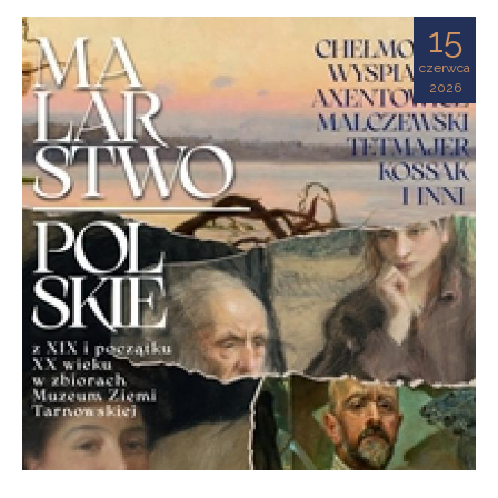
Ziemi
15
Tarnowskiej
czerwca
2026