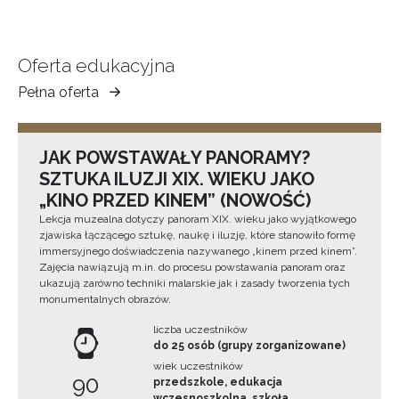
Oferta edukacyjna
Pełna oferta
Muzeum
Ziemi
Tarnowskiej
JAK POWSTAWAŁY PANORAMY?
SZTUKA ILUZJI XIX. WIEKU JAKO
„KINO PRZED KINEM” (NOWOŚĆ)
Lekcja muzealna dotyczy panoram XIX. wieku jako wyjątkowego
zjawiska łączącego sztukę, naukę i iluzję, które stanowiło formę
immersyjnego doświadczenia nazywanego „kinem przed kinem”.
Zajęcia nawiązują m.in. do procesu powstawania panoram oraz
ukazują zarówno techniki malarskie jak i zasady tworzenia tych
monumentalnych obrazów.
liczba uczestników
do 25 osób (grupy zorganizowane)
wiek uczestników
90
przedszkole, edukacja
wczesnoszkolna, szkoła