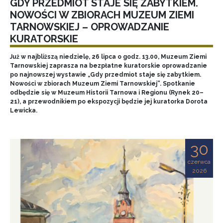
GDY PRZEDMIOT STAJE SIĘ ZABYTKIEM.
NOWOŚCI W ZBIORACH MUZEUM ZIEMI
TARNOWSKIEJ – OPROWADZANIE
KURATORSKIE
Już w najbliższą niedzielę, 26 lipca o godz. 13.00, Muzeum Ziemi
Tarnowskiej zaprasza na bezpłatne kuratorskie oprowadzanie
po najnowszej wystawie „Gdy przedmiot staje się zabytkiem.
Nowości w zbiorach Muzeum Ziemi Tarnowskiej”. Spotkanie
odbędzie się w Muzeum Historii Tarnowa i Regionu (Rynek 20–
21), a przewodnikiem po ekspozycji będzie jej kuratorka Dorota
Lewicka.
30
czerwca
2026