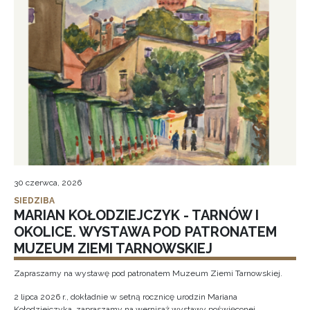
30 czerwca, 2026
SIEDZIBA
MARIAN KOŁODZIEJCZYK - TARNÓW I
OKOLICE. WYSTAWA POD PATRONATEM
MUZEUM ZIEMI TARNOWSKIEJ
Zapraszamy na wystawę pod patronatem Muzeum Ziemi Tarnowskiej.
2 lipca 2026 r., dokładnie w setną rocznicę urodzin Mariana
Kołodziejczyka, zapraszamy na wernisaż wystawy poświęconej