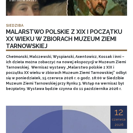
SIEDZIBA
MALARSTWO POLSKIE Z XIX I POCZĄTKU
XX WIEKU W ZBIORACH MUZEUM ZIEMI
TARNOWSKIEJ
Chełmoński, Malczewski, Wyspiański, Axentowicz, Kossak i inni –
ich dzieła można zobaczyć na nowej ekspozycji w Muzeum Ziemi
Tarnowskiej. Wernisaż wystawy „Malarstwo polskie z XIX i
początku XX wieku w zbiorach Muzeum Ziemi Tarnowskiej” odbył
się w poniedziałek, 15 czerwca 2026 r. o godz. 18:00 w Siedzibie
Muzeum Ziemi Tarnowskiej przy Rynku 3. Wstęp na wernisaż był
bezpłatny. Wystawa będzie czynna do 11 października 2026 r.
12
czerwca
2026