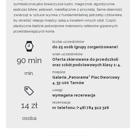
symbolicznie jako towarzysze ludzi, magicznie, egzotycznie,
podczas bitew, polowań, nieodłącznie z przyrodą. Sama obecność
zwierząt w sztuce wynika z fundamentalnej potrzeby człowieka,
by określić relację między sobą a światem innych istot. Część
plastyczna będzie poświęcona malowaniu odlewów gipsowych
przedstawiających konia.
liczba uczestników
do 25 osób (grupy zorganizowane)
wiek uczestników
90 min
Oferta skierowana do przedszkoli
oraz szkół podstawowych klasy 1-4.
miejsce
min.
Galeria „Panorama” Plac Dworcowy
4, 33-100 Tarnów
uwagi
wymagana rezerwacja
rezerwacja
14 zł
nr telefonu: (+48) 784 912 326
osoba