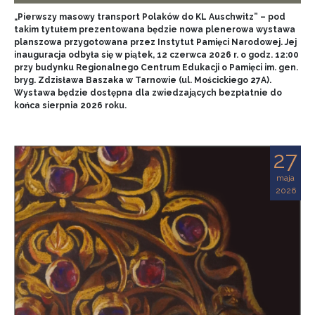
„Pierwszy masowy transport Polaków do KL Auschwitz” – pod
takim tytułem prezentowana będzie nowa plenerowa wystawa
planszowa przygotowana przez Instytut Pamięci Narodowej. Jej
inauguracja odbyła się w piątek, 12 czerwca 2026 r. o godz. 12:00
przy budynku Regionalnego Centrum Edukacji o Pamięci im. gen.
bryg. Zdzisława Baszaka w Tarnowie (ul. Mościckiego 27A).
Wystawa będzie dostępna dla zwiedzających bezpłatnie do
końca sierpnia 2026 roku.
27
maja
2026