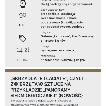
do 25 osób (grupy zorganizowane)
wiek uczestników
90
przedszkole, edukacja
wczesnoszkolna, szkoła
podstawowa (kl. 4-8), szkoły
min.
ponadpodstawowe, seniorzy
miejsce
Galeria „Panorama”, Plac Dworcowy
4, 33-100 Tarnów
uwagi
14 zł
wymagana rezerwacja
rezerwacja
osoba
nr telefonu: (+48) 784 912 326
„SKRZYDLATE I ŁACIATE”, CZYLI
ZWIERZĘTA W SZTUCE NA
PRZYKŁADZIE „PANORAMY
SIEDMIOGRODZKIEJ” (NOWOŚĆ)
Zwierzęta to jeden z najstarszych i najczęściej
przygotowywanych w sztuce motywów. Występują