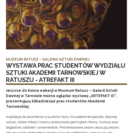
MUZEUM RATUSZ - GALERIA SZTUKI DAWNEJ
WYSTAWA PRAC STUDENTÓW WYDZIAŁU
SZTUKI AKADEMII TARNOWSKIEJ W
RATUSZU - ATREFAKT III
Jeszcze do końca wakacji w Muzeum Ratusz – Galerii Sztuki
Dawnej w Tarnowie można oglądać wystawę „ARTEFAKT III”,
prezentującą kilkadziesiąt prac studentów Akademii
Tarnowskiej.
Inspiracją do powstania rysunków były muzealne eksponaty dawnej
sztuki, które młodzi twórcy analizowali pod kątem formy, funkcji oraz
bogactwa zdobień i ornamentów. Prezentowane prace ukazują proces
artystycznej interpretacji historycznych artefaktów i pokazują, jak