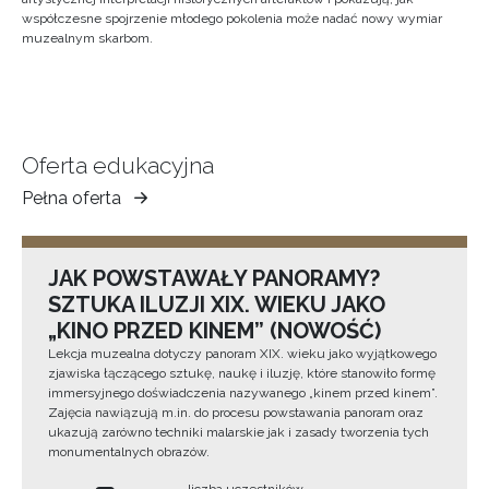
współczesne spojrzenie młodego pokolenia może nadać nowy wymiar
muzealnym skarbom.
Oferta edukacyjna
Pełna oferta
Muzeum
Ziemi
Tarnowskiej
JAK POWSTAWAŁY PANORAMY?
SZTUKA ILUZJI XIX. WIEKU JAKO
„KINO PRZED KINEM” (NOWOŚĆ)
Lekcja muzealna dotyczy panoram XIX. wieku jako wyjątkowego
zjawiska łączącego sztukę, naukę i iluzję, które stanowiło formę
immersyjnego doświadczenia nazywanego „kinem przed kinem”.
Zajęcia nawiązują m.in. do procesu powstawania panoram oraz
ukazują zarówno techniki malarskie jak i zasady tworzenia tych
monumentalnych obrazów.
liczba uczestników