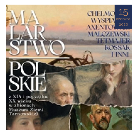
Ziemi
15
Tarnowskiej
czerwca
2026