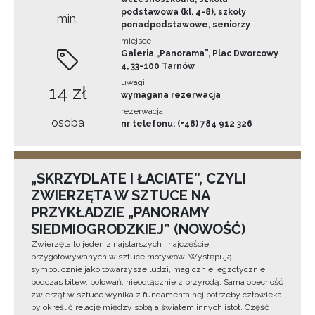
podstawowa (kl. 4-8), szkoły
min.
ponadpodstawowe, seniorzy
miejsce
Galeria „Panorama”, Plac Dworcowy
4, 33-100 Tarnów
uwagi
14 zł
wymagana rezerwacja
rezerwacja
osoba
nr telefonu: (+48) 784 912 326
„SKRZYDLATE I ŁACIATE”, CZYLI
ZWIERZĘTA W SZTUCE NA
PRZYKŁADZIE „PANORAMY
SIEDMIOGRODZKIEJ” (NOWOŚĆ)
Zwierzęta to jeden z najstarszych i najczęściej
przygotowywanych w sztuce motywów. Występują
symbolicznie jako towarzysze ludzi, magicznie, egzotycznie,
podczas bitew, polowań, nieodłącznie z przyrodą. Sama obecność
zwierząt w sztuce wynika z fundamentalnej potrzeby człowieka,
by określić relację między sobą a światem innych istot. Część