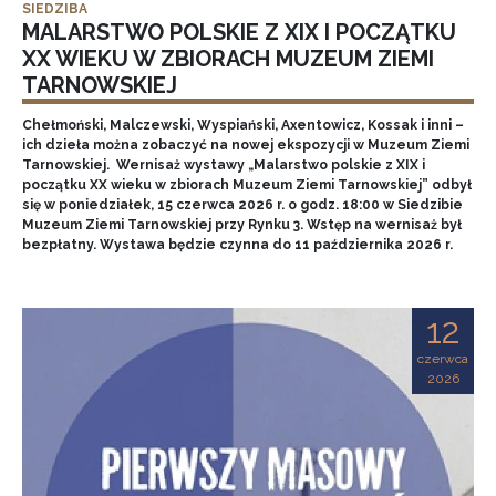
SIEDZIBA
MALARSTWO POLSKIE Z XIX I POCZĄTKU
XX WIEKU W ZBIORACH MUZEUM ZIEMI
TARNOWSKIEJ
Chełmoński, Malczewski, Wyspiański, Axentowicz, Kossak i inni –
ich dzieła można zobaczyć na nowej ekspozycji w Muzeum Ziemi
Tarnowskiej. Wernisaż wystawy „Malarstwo polskie z XIX i
początku XX wieku w zbiorach Muzeum Ziemi Tarnowskiej” odbył
się w poniedziałek, 15 czerwca 2026 r. o godz. 18:00 w Siedzibie
Muzeum Ziemi Tarnowskiej przy Rynku 3. Wstęp na wernisaż był
bezpłatny. Wystawa będzie czynna do 11 października 2026 r.
12
czerwca
2026