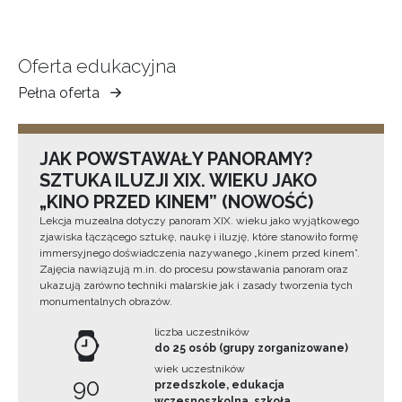
Oferta edukacyjna
Pełna oferta
Muzeum
Ziemi
Tarnowskiej
JAK POWSTAWAŁY PANORAMY?
SZTUKA ILUZJI XIX. WIEKU JAKO
„KINO PRZED KINEM” (NOWOŚĆ)
Lekcja muzealna dotyczy panoram XIX. wieku jako wyjątkowego
zjawiska łączącego sztukę, naukę i iluzję, które stanowiło formę
immersyjnego doświadczenia nazywanego „kinem przed kinem”.
Zajęcia nawiązują m.in. do procesu powstawania panoram oraz
ukazują zarówno techniki malarskie jak i zasady tworzenia tych
monumentalnych obrazów.
liczba uczestników
do 25 osób (grupy zorganizowane)
wiek uczestników
90
przedszkole, edukacja
wczesnoszkolna, szkoła