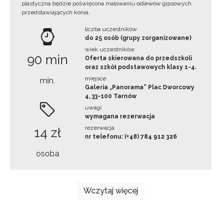
plastyczna będzie poświęcona malowaniu odlewów gipsowych
przedstawiających konia.
liczba uczestników
do 25 osób (grupy zorganizowane)
wiek uczestników
90 min
Oferta skierowana do przedszkoli
oraz szkół podstawowych klasy 1-4.
miejsce
min.
Galeria „Panorama” Plac Dworcowy
4, 33-100 Tarnów
uwagi
wymagana rezerwacja
rezerwacja
14 zł
nr telefonu: (+48) 784 912 326
osoba
Wczytaj więcej