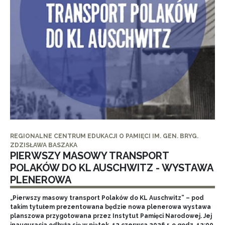
REGIONALNE CENTRUM EDUKACJI O PAMIĘCI IM. GEN. BRYG.
ZDZISŁAWA BASZAKA
PIERWSZY MASOWY TRANSPORT
POLAKÓW DO KL AUSCHWITZ - WYSTAWA
PLENEROWA
„Pierwszy masowy transport Polaków do KL Auschwitz” – pod
takim tytułem prezentowana będzie nowa plenerowa wystawa
planszowa przygotowana przez Instytut Pamięci Narodowej. Jej
inauguracja odbyła się w piątek, 12 czerwca 2026 r. o godz. 12:00