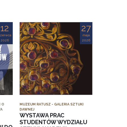
12
27
czerwca
maja
2026
2026
 O
MUZEUM RATUSZ - GALERIA SZTUKI
WA
DAWNEJ
WYSTAWA PRAC
STUDENTÓW WYDZIAŁU