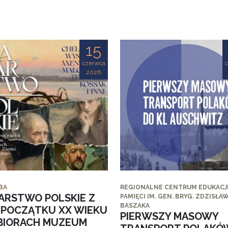
15
czerwca
2026
BA
REGIONALNE CENTRUM EDUKACJI
ARSTWO POLSKIE Z
PAMIĘCI IM. GEN. BRYG. ZDZISŁA
BASZAKA
I POCZĄTKU XX WIEKU
PIERWSZY MASOWY
BIORACH MUZEUM