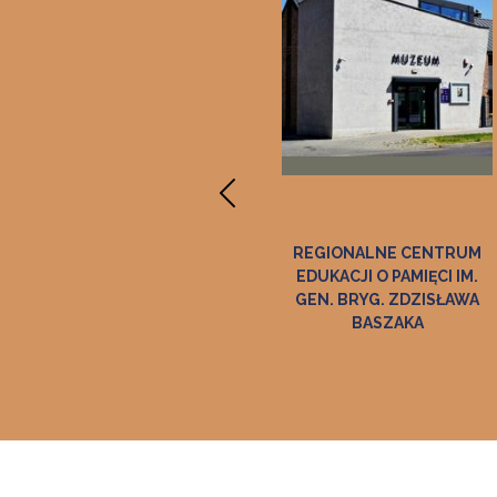
DĘBNIE
REGIONALNE CENTRUM
MUZEUM RATUSZ
EDUKACJI O PAMIĘCI IM.
GALERIA SZTUKI D
GEN. BRYG. ZDZISŁAWA
BASZAKA