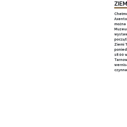
ZIE
Chełmo
Axentow
można 
Muzeum
wystawy
począt
Ziemi T
poniedz
18:00 
Tarnow
wernis
czynna 