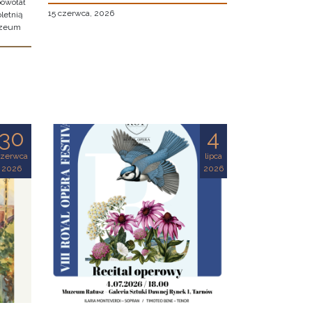
owołał
15 czerwca, 2026
letnią
uzeum
30
4
czerwca
lipca
2026
2026