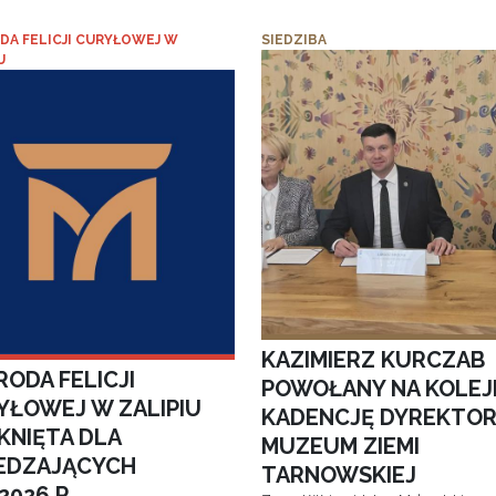
DA FELICJI CURYŁOWEJ W
SIEDZIBA
U
KAZIMIERZ KURCZAB
ODA FELICJI
POWOŁANY NA KOLEJ
YŁOWEJ W ZALIPIU
KADENCJĘ DYREKTO
KNIĘTA DLA
MUZEUM ZIEMI
EDZAJĄCYCH
TARNOWSKIEJ
.2026 R.