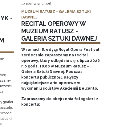
24 czerwca, 2026
MUZEUM RATUSZ - GALERIA SZTUKI
YK -
DAWNEJ
RECITAL OPEROWY W
MUZEUM RATUSZ -
GALERIA SZTUKI DAWNEJ
M
W ramach 8. edycji Royal Opera Festival
serdecznie zapraszamy na recital
tem
operowy, który odbędzie się 4 lipca 2026
r. o godz. 18.00 w Muzeum Ratusz –
Galeria Sztuki Dawnej. Podczas
nicę
koncertu publiczność usłyszy
raszamy
najpiękniejsze arie operowe w
rczości
wykonaniu solistów Akademii Belcanto.
ga.
Zapraszamy do obejrzenia fotogalerii z
 grafiki
koncertu:
pastele,
 przede
uliczki,
że