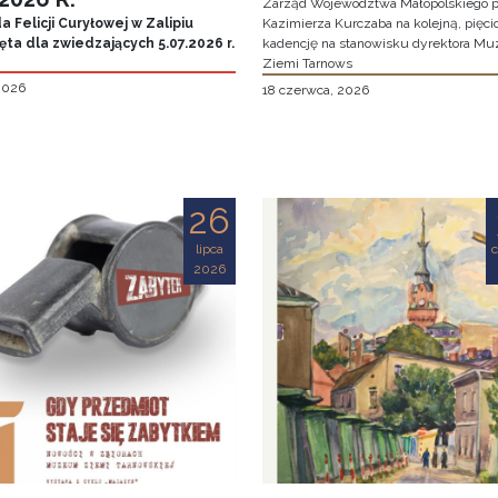
Zarząd Województwa Małopolskiego p
 Felicji Curyłowej w Zalipiu
Kazimierza Kurczaba na kolejną, pięcio
ta dla zwiedzających 5.07.2026 r.
kadencję na stanowisku dyrektora M
Ziemi Tarnows
 2026
18 czerwca, 2026
26
lipca
2026