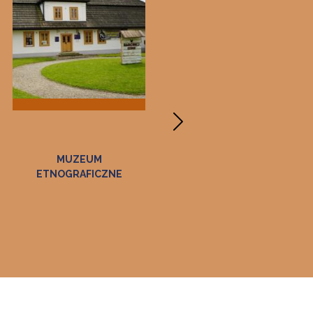
ZAGRODA FELICJI
GALERIA "PANORAMA
CURYŁOWEJ W ZALIPIU