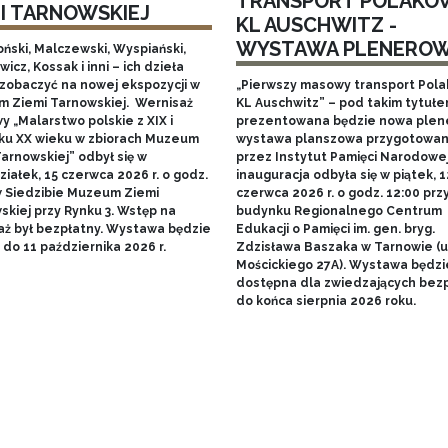
TRANSPORT POLAKÓ
MI TARNOWSKIEJ
KL AUSCHWITZ -
WYSTAWA PLENERO
ński, Malczewski, Wyspiański,
icz, Kossak i inni – ich dzieła
zobaczyć na nowej ekspozycji w
„Pierwszy masowy transport Pol
 Ziemi Tarnowskiej. Wernisaż
KL Auschwitz” – pod takim tytuł
 „Malarstwo polskie z XIX i
prezentowana będzie nowa ple
ku XX wieku w zbiorach Muzeum
wystawa planszowa przygotowa
arnowskiej” odbył się w
przez Instytut Pamięci Narodowej.
iałek, 15 czerwca 2026 r. o godz.
inauguracja odbyła się w piątek, 1
w Siedzibie Muzeum Ziemi
czerwca 2026 r. o godz. 12:00 prz
skiej przy Rynku 3. Wstęp na
budynku Regionalnego Centrum
aż był bezpłatny. Wystawa będzie
Edukacji o Pamięci im. gen. bryg.
do 11 października 2026 r.
Zdzisława Baszaka w Tarnowie (u
Mościckiego 27A). Wystawa będzi
dostępna dla zwiedzających bezp
do końca sierpnia 2026 roku.