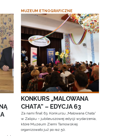
MUZEUM ETNOGRAFICZNE
KONKURS „MALOWANA
NĄ
CHATA” – EDYCJA 63
RA
Za nami finał 63. Konkursu „Malowana Chata”
w Zalipiu – jubileuszowej edycji wydarzenia,
które Muzeum Ziemi Tarnowskiej
organizowało już po raz 50.