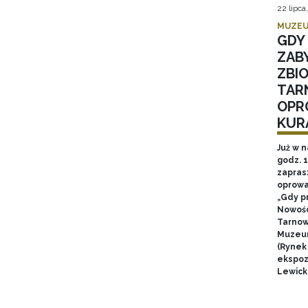
22 lipca
MUZEU
GDY 
ZAB
ZBI
TAR
OPR
KUR
Już w n
godz. 
zapras
oprowa
„Gdy p
Nowośc
Tarnow
Muzeum
(Rynek
ekspozy
Lewick