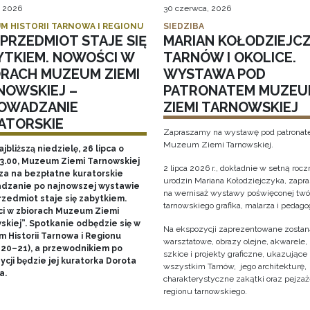
, 2026
30 czerwca, 2026
M HISTORII TARNOWA I REGIONU
SIEDZIBA
PRZEDMIOT STAJE SIĘ
MARIAN KOŁODZIEJCZ
YTKIEM. NOWOŚCI W
TARNÓW I OKOLICE.
ORACH MUZEUM ZIEMI
WYSTAWA POD
NOWSKIEJ –
PATRONATEM MUZEU
OWADZANIE
ZIEMI TARNOWSKIEJ
ATORSKIE
Zapraszamy na wystawę pod patrona
Muzeum Ziemi Tarnowskiej.
ajbliższą niedzielę, 26 lipca o
13.00, Muzeum Ziemi Tarnowskiej
2 lipca 2026 r., dokładnie w setną rocz
za na bezpłatne kuratorskie
urodzin Mariana Kołodziejczyka, zap
dzanie po najnowszej wystawie
na wernisaż wystawy poświęconej twó
rzedmiot staje się zabytkiem.
tarnowskiego grafika, malarza i pedago
i w zbiorach Muzeum Ziemi
skiej”. Spotkanie odbędzie się w
Na ekspozycji zaprezentowane zostaną
 Historii Tarnowa i Regionu
warsztatowe, obrazy olejne, akwarele, 
 20–21), a przewodnikiem po
szkice i projekty graficzne, ukazujące
cji będzie jej kuratorka Dorota
wszystkim Tarnów, jego architekturę, 
a.
charakterystyczne zakątki oraz pejza
regionu tarnowskiego.