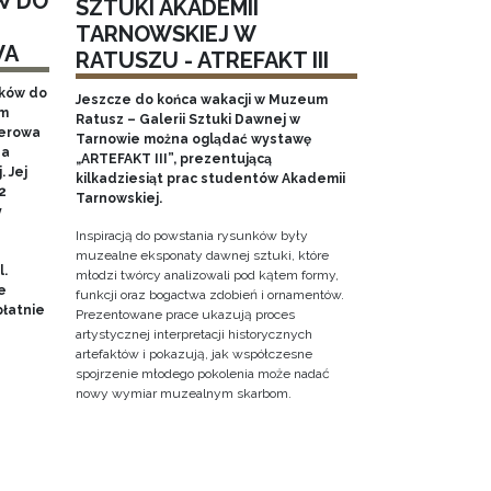
W DO
SZTUKI AKADEMII
TARNOWSKIEJ W
WA
RATUSZU - ATREFAKT III
aków do
Jeszcze do końca wakacji w Muzeum
em
Ratusz – Galerii Sztuki Dawnej w
nerowa
Tarnowie można oglądać wystawę
na
„ARTEFAKT III”, prezentującą
 Jej
kilkadziesiąt prac studentów Akademii
2
Tarnowskiej.
y
Inspiracją do powstania rysunków były
muzealne eksponaty dawnej sztuki, które
l.
młodzi twórcy analizowali pod kątem formy,
e
funkcji oraz bogactwa zdobień i ornamentów.
łatnie
Prezentowane prace ukazują proces
artystycznej interpretacji historycznych
artefaktów i pokazują, jak współczesne
spojrzenie młodego pokolenia może nadać
nowy wymiar muzealnym skarbom.