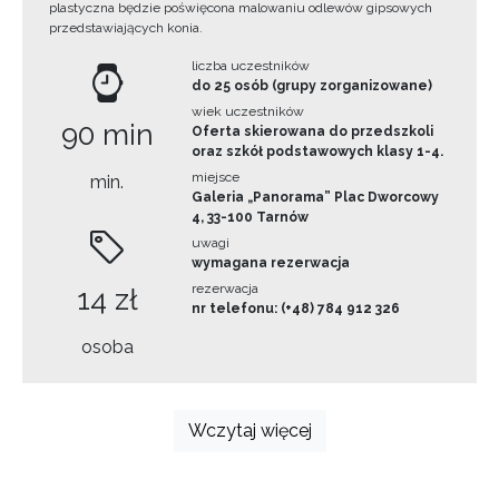
plastyczna będzie poświęcona malowaniu odlewów gipsowych
przedstawiających konia.
liczba uczestników
do 25 osób (grupy zorganizowane)
wiek uczestników
90 min
Oferta skierowana do przedszkoli
oraz szkół podstawowych klasy 1-4.
miejsce
min.
Galeria „Panorama” Plac Dworcowy
4, 33-100 Tarnów
uwagi
wymagana rezerwacja
rezerwacja
14 zł
nr telefonu: (+48) 784 912 326
osoba
Wczytaj więcej