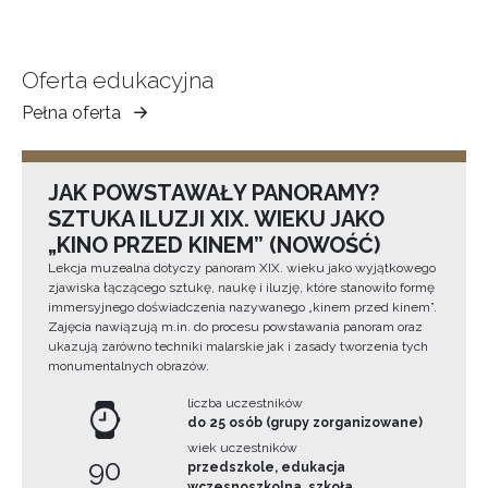
Oferta edukacyjna
Pełna oferta
Muzeum
Ziemi
Tarnowskiej
JAK POWSTAWAŁY PANORAMY?
SZTUKA ILUZJI XIX. WIEKU JAKO
„KINO PRZED KINEM” (NOWOŚĆ)
Lekcja muzealna dotyczy panoram XIX. wieku jako wyjątkowego
zjawiska łączącego sztukę, naukę i iluzję, które stanowiło formę
immersyjnego doświadczenia nazywanego „kinem przed kinem”.
Zajęcia nawiązują m.in. do procesu powstawania panoram oraz
ukazują zarówno techniki malarskie jak i zasady tworzenia tych
monumentalnych obrazów.
liczba uczestników
do 25 osób (grupy zorganizowane)
wiek uczestników
90
przedszkole, edukacja
wczesnoszkolna, szkoła