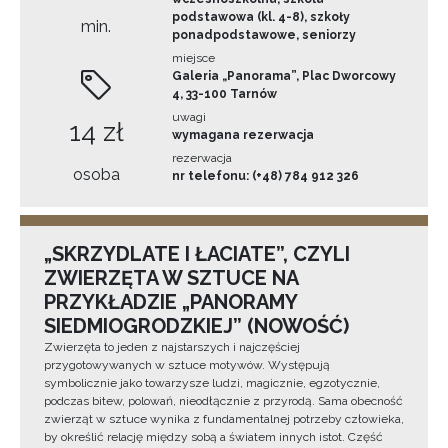
podstawowa (kl. 4-8), szkoły
min.
ponadpodstawowe, seniorzy
miejsce
Galeria „Panorama”, Plac Dworcowy
4, 33-100 Tarnów
uwagi
14 zł
wymagana rezerwacja
rezerwacja
osoba
nr telefonu: (+48) 784 912 326
„SKRZYDLATE I ŁACIATE”, CZYLI
ZWIERZĘTA W SZTUCE NA
PRZYKŁADZIE „PANORAMY
SIEDMIOGRODZKIEJ” (NOWOŚĆ)
Zwierzęta to jeden z najstarszych i najczęściej
przygotowywanych w sztuce motywów. Występują
symbolicznie jako towarzysze ludzi, magicznie, egzotycznie,
podczas bitew, polowań, nieodłącznie z przyrodą. Sama obecność
zwierząt w sztuce wynika z fundamentalnej potrzeby człowieka,
by określić relację między sobą a światem innych istot. Część