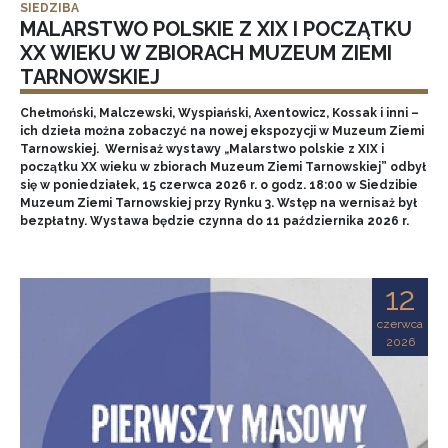
SIEDZIBA
MALARSTWO POLSKIE Z XIX I POCZĄTKU
XX WIEKU W ZBIORACH MUZEUM ZIEMI
TARNOWSKIEJ
Chełmoński, Malczewski, Wyspiański, Axentowicz, Kossak i inni –
ich dzieła można zobaczyć na nowej ekspozycji w Muzeum Ziemi
Tarnowskiej. Wernisaż wystawy „Malarstwo polskie z XIX i
początku XX wieku w zbiorach Muzeum Ziemi Tarnowskiej” odbył
się w poniedziałek, 15 czerwca 2026 r. o godz. 18:00 w Siedzibie
Muzeum Ziemi Tarnowskiej przy Rynku 3. Wstęp na wernisaż był
bezpłatny. Wystawa będzie czynna do 11 października 2026 r.
12
czerwca
2026