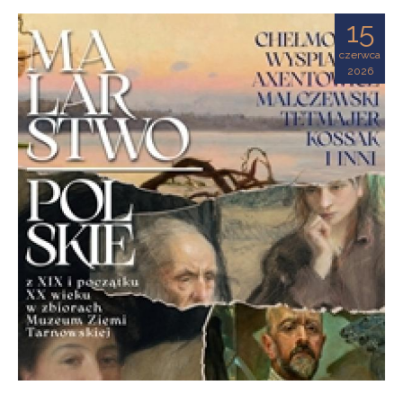
Ziemi
15
Tarnowskiej
czerwca
2026