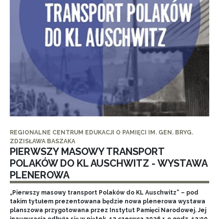
REGIONALNE CENTRUM EDUKACJI O PAMIĘCI IM. GEN. BRYG.
ZDZISŁAWA BASZAKA
PIERWSZY MASOWY TRANSPORT
POLAKÓW DO KL AUSCHWITZ - WYSTAWA
PLENEROWA
„Pierwszy masowy transport Polaków do KL Auschwitz” – pod
takim tytułem prezentowana będzie nowa plenerowa wystawa
planszowa przygotowana przez Instytut Pamięci Narodowej. Jej
inauguracja odbyła się w piątek, 12 czerwca 2026 r. o godz. 12:00