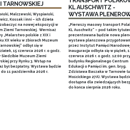
TRANSPORT POLAKÓ
MI TARNOWSKIEJ
KL AUSCHWITZ -
WYSTAWA PLENERO
ński, Malczewski, Wyspiański,
icz, Kossak i inni – ich dzieła
zobaczyć na nowej ekspozycji w
„Pierwszy masowy transport Pol
 Ziemi Tarnowskiej. Wernisaż
KL Auschwitz” – pod takim tytuł
 „Malarstwo polskie z XIX i
prezentowana będzie nowa ple
ku XX wieku w zbiorach Muzeum
wystawa planszowa przygotowa
arnowskiej” odbył się w
przez Instytut Pamięci Narodowej.
iałek, 15 czerwca 2026 r. o godz.
inauguracja odbyła się w piątek, 1
w Siedzibie Muzeum Ziemi
czerwca 2026 r. o godz. 12:00 prz
skiej przy Rynku 3. Wstęp na
budynku Regionalnego Centrum
aż był bezpłatny. Wystawa będzie
Edukacji o Pamięci im. gen. bryg.
do 11 października 2026 r.
Zdzisława Baszaka w Tarnowie (u
Mościckiego 27A). Wystawa będzi
dostępna dla zwiedzających bezp
do końca sierpnia 2026 roku.