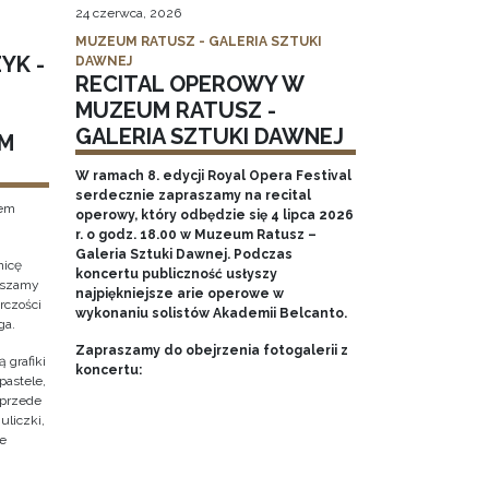
24 czerwca, 2026
MUZEUM RATUSZ - GALERIA SZTUKI
YK -
DAWNEJ
RECITAL OPEROWY W
MUZEUM RATUSZ -
GALERIA SZTUKI DAWNEJ
M
W ramach 8. edycji Royal Opera Festival
serdecznie zapraszamy na recital
tem
operowy, który odbędzie się 4 lipca 2026
r. o godz. 18.00 w Muzeum Ratusz –
Galeria Sztuki Dawnej. Podczas
nicę
koncertu publiczność usłyszy
raszamy
najpiękniejsze arie operowe w
rczości
wykonaniu solistów Akademii Belcanto.
ga.
Zapraszamy do obejrzenia fotogalerii z
 grafiki
koncertu:
pastele,
 przede
uliczki,
że