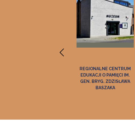
EK W DĘBNIE
REGIONALNE CENTRUM
MUZEUM R
EDUKACJI O PAMIĘCI IM.
GALERIA SZT
GEN. BRYG. ZDZISŁAWA
BASZAKA