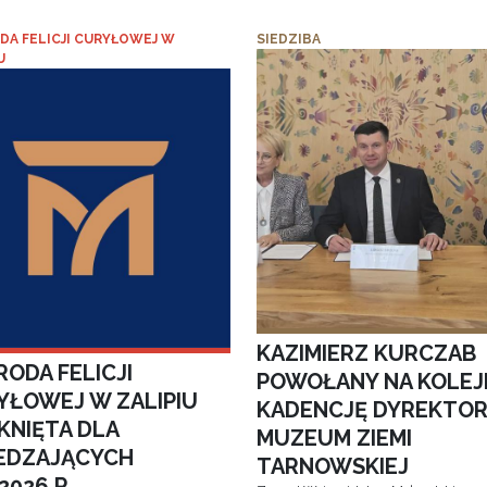
DA FELICJI CURYŁOWEJ W
SIEDZIBA
U
KAZIMIERZ KURCZAB
ODA FELICJI
POWOŁANY NA KOLEJ
YŁOWEJ W ZALIPIU
KADENCJĘ DYREKTO
KNIĘTA DLA
MUZEUM ZIEMI
EDZAJĄCYCH
TARNOWSKIEJ
.2026 R.