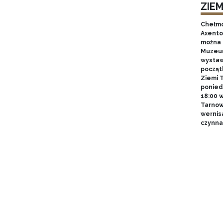
ZIE
Chełmo
Axentow
można 
Muzeum
wystawy
począt
Ziemi T
poniedz
18:00 
Tarnow
wernis
czynna 