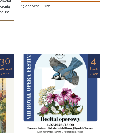
owołał
15 czerwca, 2026
letnią
uzeum
30
4
czerwca
lipca
2026
2026