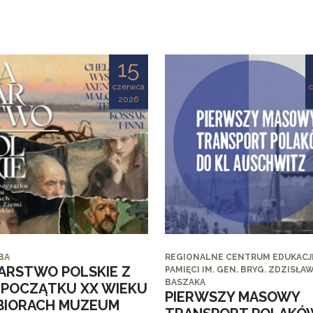
15
czerwca
2026
BA
REGIONALNE CENTRUM EDUKACJI
ARSTWO POLSKIE Z
PAMIĘCI IM. GEN. BRYG. ZDZISŁA
BASZAKA
I POCZĄTKU XX WIEKU
PIERWSZY MASOWY
BIORACH MUZEUM