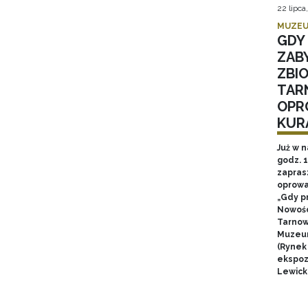
22 lipca
MUZEU
GDY 
ZAB
ZBI
TAR
OPR
KUR
Już w n
godz. 
zapras
oprowa
„Gdy p
Nowośc
Tarnow
Muzeum
(Rynek
ekspozy
Lewick