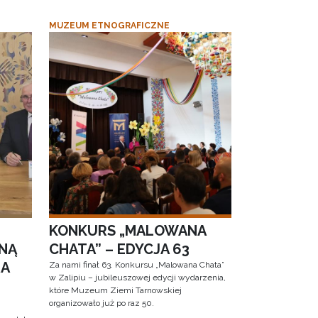
MUZEUM ETNOGRAFICZNE
KONKURS „MALOWANA
NĄ
CHATA” – EDYCJA 63
RA
Za nami finał 63. Konkursu „Malowana Chata”
w Zalipiu – jubileuszowej edycji wydarzenia,
które Muzeum Ziemi Tarnowskiej
organizowało już po raz 50.