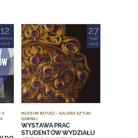
12
27
czerwca
maja
2026
2026
 O
MUZEUM RATUSZ - GALERIA SZTUKI
WA
DAWNEJ
WYSTAWA PRAC
STUDENTÓW WYDZIAŁU