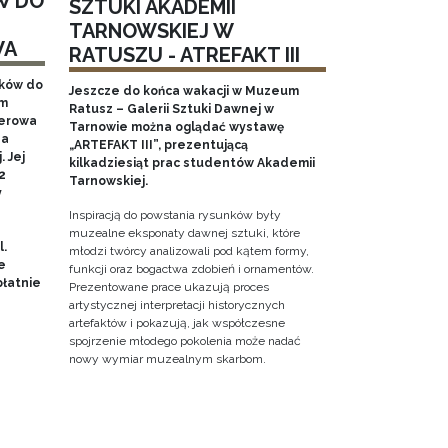
W DO
SZTUKI AKADEMII
TARNOWSKIEJ W
WA
RATUSZU - ATREFAKT III
aków do
Jeszcze do końca wakacji w Muzeum
em
Ratusz – Galerii Sztuki Dawnej w
nerowa
Tarnowie można oglądać wystawę
na
„ARTEFAKT III”, prezentującą
 Jej
kilkadziesiąt prac studentów Akademii
2
Tarnowskiej.
y
Inspiracją do powstania rysunków były
muzealne eksponaty dawnej sztuki, które
l.
młodzi twórcy analizowali pod kątem formy,
e
funkcji oraz bogactwa zdobień i ornamentów.
łatnie
Prezentowane prace ukazują proces
artystycznej interpretacji historycznych
artefaktów i pokazują, jak współczesne
spojrzenie młodego pokolenia może nadać
nowy wymiar muzealnym skarbom.