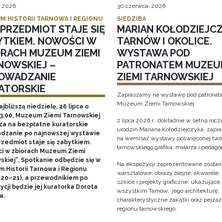
, 2026
30 czerwca, 2026
M HISTORII TARNOWA I REGIONU
SIEDZIBA
PRZEDMIOT STAJE SIĘ
MARIAN KOŁODZIEJCZ
YTKIEM. NOWOŚCI W
TARNÓW I OKOLICE.
ORACH MUZEUM ZIEMI
WYSTAWA POD
NOWSKIEJ –
PATRONATEM MUZEU
OWADZANIE
ZIEMI TARNOWSKIEJ
ATORSKIE
Zapraszamy na wystawę pod patrona
Muzeum Ziemi Tarnowskiej.
ajbliższą niedzielę, 26 lipca o
13.00, Muzeum Ziemi Tarnowskiej
2 lipca 2026 r., dokładnie w setną rocz
za na bezpłatne kuratorskie
urodzin Mariana Kołodziejczyka, zap
dzanie po najnowszej wystawie
na wernisaż wystawy poświęconej twó
rzedmiot staje się zabytkiem.
tarnowskiego grafika, malarza i pedago
i w zbiorach Muzeum Ziemi
skiej”. Spotkanie odbędzie się w
Na ekspozycji zaprezentowane zostaną
 Historii Tarnowa i Regionu
warsztatowe, obrazy olejne, akwarele, 
 20–21), a przewodnikiem po
szkice i projekty graficzne, ukazujące
cji będzie jej kuratorka Dorota
wszystkim Tarnów, jego architekturę, 
a.
charakterystyczne zakątki oraz pejza
regionu tarnowskiego.