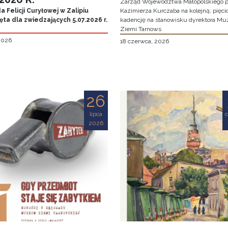
Zarząd Województwa Małopolskiego p
 Felicji Curyłowej w Zalipiu
Kazimierza Kurczaba na kolejną, pięcio
ta dla zwiedzających 5.07.2026 r.
kadencję na stanowisku dyrektora M
Ziemi Tarnows
 2026
18 czerwca, 2026
26
lipca
2026