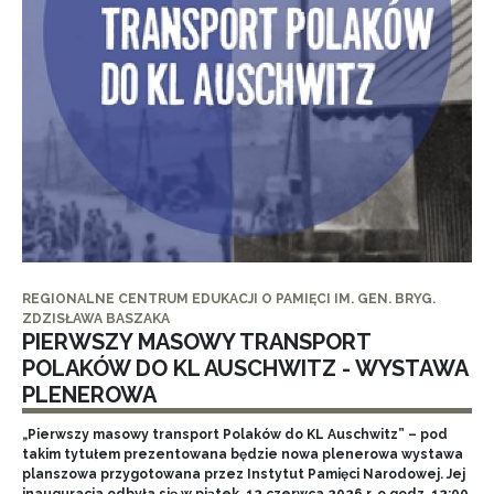
REGIONALNE CENTRUM EDUKACJI O PAMIĘCI IM. GEN. BRYG.
ZDZISŁAWA BASZAKA
PIERWSZY MASOWY TRANSPORT
POLAKÓW DO KL AUSCHWITZ - WYSTAWA
PLENEROWA
„Pierwszy masowy transport Polaków do KL Auschwitz” – pod
takim tytułem prezentowana będzie nowa plenerowa wystawa
planszowa przygotowana przez Instytut Pamięci Narodowej. Jej
inauguracja odbyła się w piątek, 12 czerwca 2026 r. o godz. 12:00