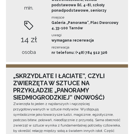
podstawowa (kl. 4-8), szkoły
min.
ponadpodstawowe, seniorzy
miejsce
Galeria „Panorama”, Plac Dworcowy
4, 33-100 Tarnów
uwagi
14 zł
wymagana rezerwacja
rezerwacja
osoba
nr telefonu: (+48) 784 912 326
„SKRZYDLATE I ŁACIATE”, CZYLI
ZWIERZĘTA W SZTUCE NA
PRZYKŁADZIE „PANORAMY
SIEDMIOGRODZKIEJ” (NOWOŚĆ)
Zwierzęta to jeden z najstarszych i najczęściej
przygotowywanych w sztuce motywów. Występują
symbolicznie jako towarzysze ludzi, magicznie, egzotycznie,
podczas bitew, polowań, nieodłącznie z przyrodą. Sama obecność
zwierząt w sztuce wynika z fundamentalnej potrzeby człowieka,
by określić relację między sobą a światem innych istot. Część