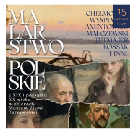
Ziemi
15
Tarnowskiej
czerwca
2026