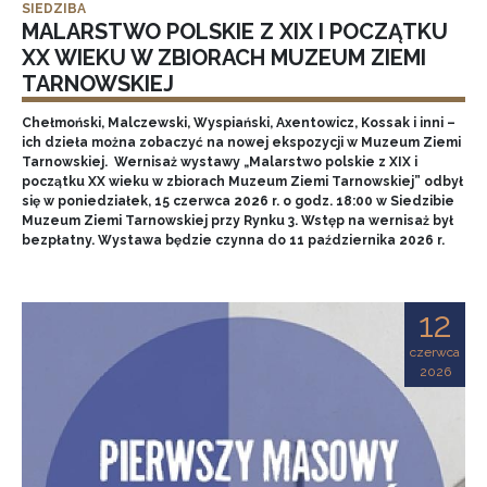
SIEDZIBA
MALARSTWO POLSKIE Z XIX I POCZĄTKU
XX WIEKU W ZBIORACH MUZEUM ZIEMI
TARNOWSKIEJ
Chełmoński, Malczewski, Wyspiański, Axentowicz, Kossak i inni –
ich dzieła można zobaczyć na nowej ekspozycji w Muzeum Ziemi
Tarnowskiej. Wernisaż wystawy „Malarstwo polskie z XIX i
początku XX wieku w zbiorach Muzeum Ziemi Tarnowskiej” odbył
się w poniedziałek, 15 czerwca 2026 r. o godz. 18:00 w Siedzibie
Muzeum Ziemi Tarnowskiej przy Rynku 3. Wstęp na wernisaż był
bezpłatny. Wystawa będzie czynna do 11 października 2026 r.
12
czerwca
2026