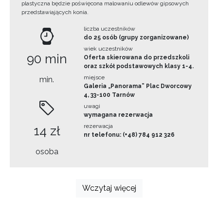
plastyczna będzie poświęcona malowaniu odlewów gipsowych
przedstawiających konia.
liczba uczestników
do 25 osób (grupy zorganizowane)
wiek uczestników
90 min
Oferta skierowana do przedszkoli
oraz szkół podstawowych klasy 1-4.
miejsce
min.
Galeria „Panorama” Plac Dworcowy
4, 33-100 Tarnów
uwagi
wymagana rezerwacja
rezerwacja
14 zł
nr telefonu: (+48) 784 912 326
osoba
Wczytaj więcej