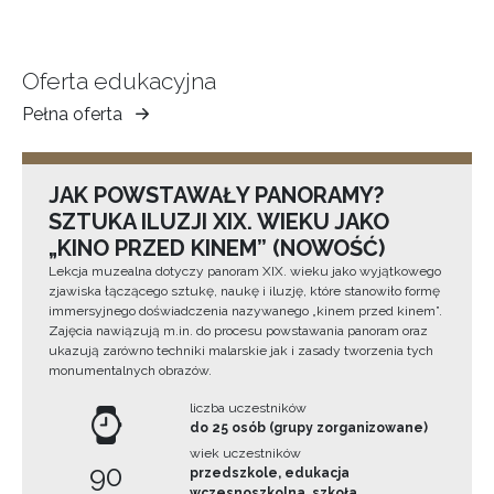
Oferta edukacyjna
Pełna oferta
Muzeum
Ziemi
Tarnowskiej
JAK POWSTAWAŁY PANORAMY?
SZTUKA ILUZJI XIX. WIEKU JAKO
„KINO PRZED KINEM” (NOWOŚĆ)
Lekcja muzealna dotyczy panoram XIX. wieku jako wyjątkowego
zjawiska łączącego sztukę, naukę i iluzję, które stanowiło formę
immersyjnego doświadczenia nazywanego „kinem przed kinem”.
Zajęcia nawiązują m.in. do procesu powstawania panoram oraz
ukazują zarówno techniki malarskie jak i zasady tworzenia tych
monumentalnych obrazów.
liczba uczestników
do 25 osób (grupy zorganizowane)
wiek uczestników
90
przedszkole, edukacja
wczesnoszkolna, szkoła