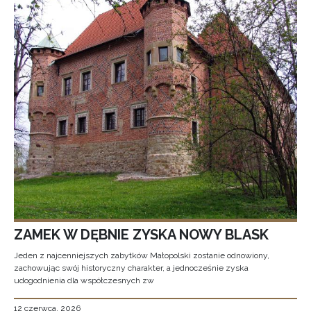
ZAMEK W DĘBNIE ZYSKA NOWY BLASK
Jeden z najcenniejszych zabytków Małopolski zostanie odnowiony,
zachowując swój historyczny charakter, a jednocześnie zyska
udogodnienia dla współczesnych zw
12 czerwca, 2026