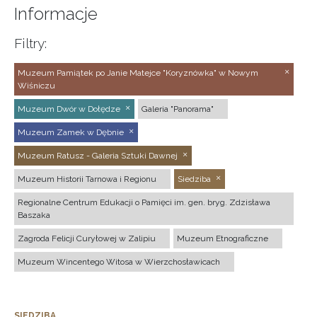
Informacje
Filtry:
Muzeum Pamiątek po Janie Matejce "Koryznówka" w Nowym
Wiśniczu
Muzeum Dwór w Dołędze
Galeria "Panorama"
Muzeum Zamek w Dębnie
Muzeum Ratusz - Galeria Sztuki Dawnej
Muzeum Historii Tarnowa i Regionu
Siedziba
Regionalne Centrum Edukacji o Pamięci im. gen. bryg. Zdzisława
Baszaka
Zagroda Felicji Curyłowej w Zalipiu
Muzeum Etnograficzne
Muzeum Wincentego Witosa w Wierzchosławicach
SIEDZIBA