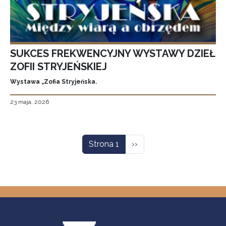
SUKCES FREKWENCYJNY WYSTAWY DZIEŁ
ZOFII STRYJEŃSKIEJ
Wystawa „Zofia Stryjeńska.
23 maja, 2026
Stronicowanie
Następna strona
Strona 1
››