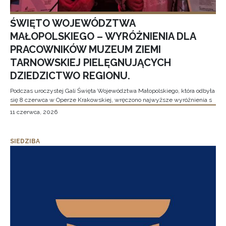
ŚWIĘTO WOJEWÓDZTWA
MAŁOPOLSKIEGO – WYRÓŻNIENIA DLA
PRACOWNIKÓW MUZEUM ZIEMI
TARNOWSKIEJ PIELĘGNUJĄCYCH
DZIEDZICTWO REGIONU.
Podczas uroczystej Gali Święta Województwa Małopolskiego, która odbyła
się 8 czerwca w Operze Krakowskiej, wręczono najwyższe wyróżnienia s
11 czerwca, 2026
SIEDZIBA