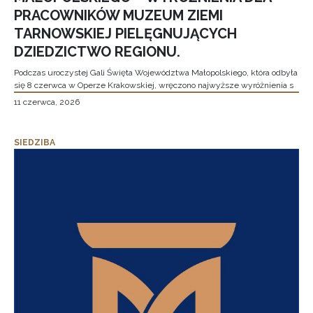
PRACOWNIKÓW MUZEUM ZIEMI
TARNOWSKIEJ PIELĘGNUJĄCYCH
DZIEDZICTWO REGIONU.
Podczas uroczystej Gali Święta Województwa Małopolskiego, która odbyła
się 8 czerwca w Operze Krakowskiej, wręczono najwyższe wyróżnienia s
11 czerwca, 2026
SIEDZIBA