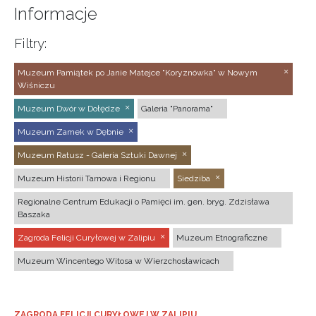
Informacje
Filtry:
Muzeum Pamiątek po Janie Matejce "Koryznówka" w Nowym
Wiśniczu
Muzeum Dwór w Dołędze
Galeria "Panorama"
Muzeum Zamek w Dębnie
Muzeum Ratusz - Galeria Sztuki Dawnej
Muzeum Historii Tarnowa i Regionu
Siedziba
Regionalne Centrum Edukacji o Pamięci im. gen. bryg. Zdzisława
Baszaka
Zagroda Felicji Curyłowej w Zalipiu
Muzeum Etnograficzne
Muzeum Wincentego Witosa w Wierzchosławicach
ZAGRODA FELICJI CURYŁOWEJ W ZALIPIU