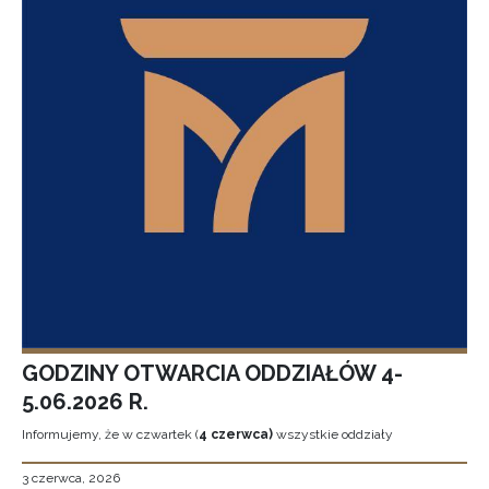
GODZINY OTWARCIA ODDZIAŁÓW 4-
5.06.2026 R.
Informujemy, że w czwartek (
4 czerwca)
wszystkie oddziały
3 czerwca, 2026