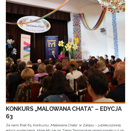
KONKURS „MALOWANA CHATA” – EDYCJA
63
Za nami finał 63. Konkursu „Malowana Chata” w Zalipiu – jubileuszowej
edycji wydarzenia, które Muzeum Ziemi Tarnowskiej organizowało już po