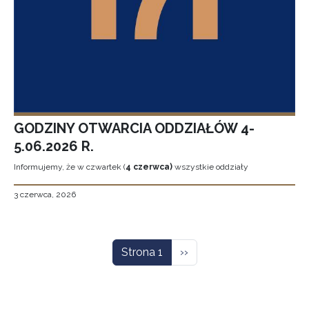
GODZINY OTWARCIA ODDZIAŁÓW 4-
5.06.2026 R.
Informujemy, że w czwartek (
4 czerwca)
wszystkie oddziały
3 czerwca, 2026
Stronicowanie
Następna strona
Strona 1
››