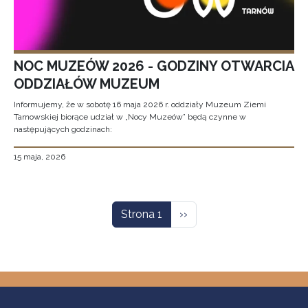
NOC MUZEÓW 2026 - GODZINY OTWARCIA
ODDZIAŁÓW MUZEUM
Informujemy, że w sobotę 16 maja 2026 r. oddziały Muzeum Ziemi
Tarnowskiej biorące udział w „Nocy Muzeów” będą czynne w
następujących godzinach:
15 maja, 2026
Stronicowanie
Następna strona
Strona 1
››