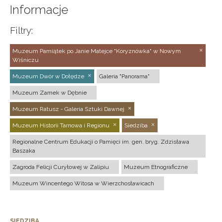
Informacje
Filtry:
Muzeum Pamiątek po Janie Matejce "Koryznówka" w Nowym
Wiśniczu
Muzeum Dwór w Dołędze
Galeria "Panorama"
Muzeum Zamek w Dębnie
Muzeum Ratusz - Galeria Sztuki Dawnej
Muzeum Historii Tarnowa i Regionu
Siedziba
Regionalne Centrum Edukacji o Pamięci im. gen. bryg. Zdzisława
Baszaka
Zagroda Felicji Curyłowej w Zalipiu
Muzeum Etnograficzne
Muzeum Wincentego Witosa w Wierzchosławicach
SIEDZIBA