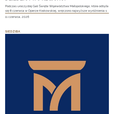
Podczas uroczystej Gali Święta Województwa Małopolskiego, która odbyła
się 8 czerwca w Operze Krakowskiej, wręczono najwyższe wyróżnienia s
11 czerwca, 2026
SIEDZIBA