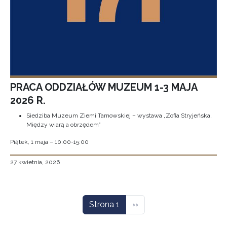
PRACA ODDZIAŁÓW MUZEUM 1-3 MAJA
2026 R.
Siedziba Muzeum Ziemi Tarnowskiej – wystawa „Zofia Stryjeńska.
Między wiarą a obrzędem”
Piątek, 1 maja – 10:00-15:00
27 kwietnia, 2026
Stronicowanie
Następna strona
Strona 1
››