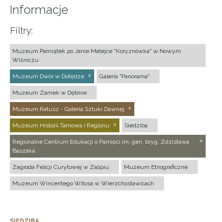
Informacje
Filtry:
Muzeum Pamiątek po Janie Matejce "Koryznówka" w Nowym
Wiśniczu
Muzeum Dwór w Dołędze
Galeria "Panorama"
Muzeum Zamek w Dębnie
Muzeum Ratusz - Galeria Sztuki Dawnej
Muzeum Historii Tarnowa i Regionu
Siedziba
Regionalne Centrum Edukacji o Pamięci im. gen. bryg. Zdzisława
Baszaka
Zagroda Felicji Curyłowej w Zalipiu
Muzeum Etnograficzne
Muzeum Wincentego Witosa w Wierzchosławicach
SIEDZIBA