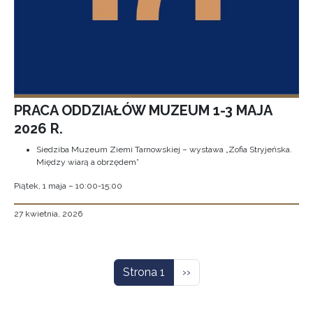
PRACA ODDZIAŁÓW MUZEUM 1-3 MAJA
2026 R.
Siedziba Muzeum Ziemi Tarnowskiej – wystawa „Zofia Stryjeńska.
Między wiarą a obrzędem”
Piątek, 1 maja – 10:00-15:00
27 kwietnia, 2026
Stronicowanie
Następna strona
Strona 1
››