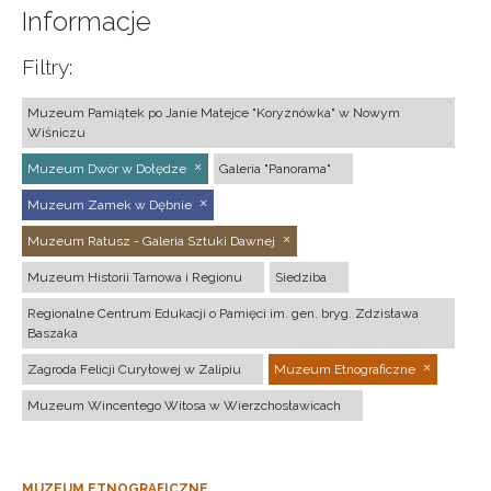
Informacje
Filtry:
Muzeum Pamiątek po Janie Matejce "Koryznówka" w Nowym
Wiśniczu
Muzeum Dwór w Dołędze
Galeria "Panorama"
Muzeum Zamek w Dębnie
Muzeum Ratusz - Galeria Sztuki Dawnej
Muzeum Historii Tarnowa i Regionu
Siedziba
Regionalne Centrum Edukacji o Pamięci im. gen. bryg. Zdzisława
Baszaka
Zagroda Felicji Curyłowej w Zalipiu
Muzeum Etnograficzne
Muzeum Wincentego Witosa w Wierzchosławicach
MUZEUM ETNOGRAFICZNE