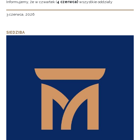
Informujemy, że w czwartek (
4 czerwca)
wszystkie oddziały
3 czerwca, 2026
SIEDZIBA