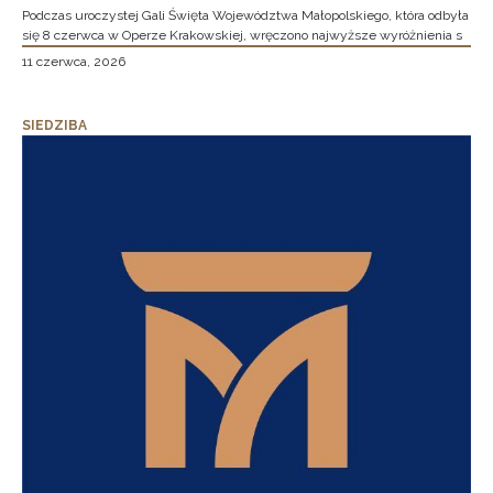
Podczas uroczystej Gali Święta Województwa Małopolskiego, która odbyła
się 8 czerwca w Operze Krakowskiej, wręczono najwyższe wyróżnienia s
11 czerwca, 2026
SIEDZIBA