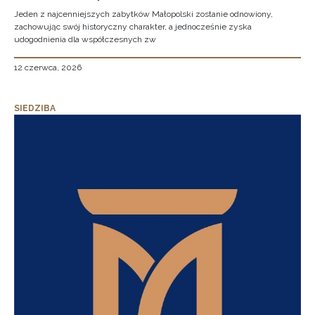
Jeden z najcenniejszych zabytków Małopolski zostanie odnowiony,
zachowując swój historyczny charakter, a jednocześnie zyska
udogodnienia dla współczesnych zw
12 czerwca, 2026
SIEDZIBA