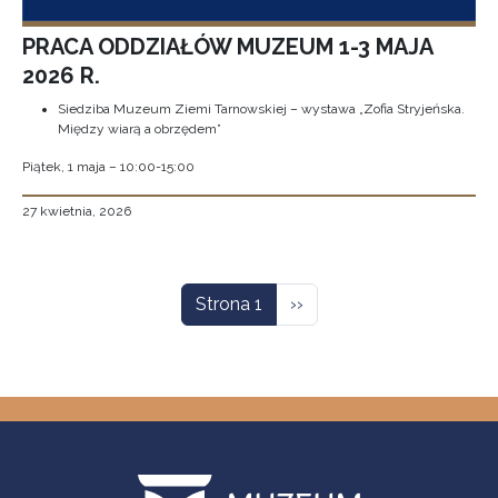
PRACA ODDZIAŁÓW MUZEUM 1-3 MAJA
2026 R.
Siedziba Muzeum Ziemi Tarnowskiej – wystawa „Zofia Stryjeńska.
Między wiarą a obrzędem”
Piątek, 1 maja – 10:00-15:00
27 kwietnia, 2026
Stronicowanie
Następna strona
Strona 1
››