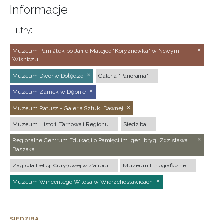
Informacje
Filtry:
Muzeum Pamiątek po Janie Matejce "Koryznówka" w Nowym
Wiśniczu
Muzeum Dwór w Dołędze
Galeria "Panorama"
Muzeum Zamek w Dębnie
Muzeum Ratusz - Galeria Sztuki Dawnej
Muzeum Historii Tarnowa i Regionu
Siedziba
Regionalne Centrum Edukacji o Pamięci im. gen. bryg. Zdzisława
Baszaka
Zagroda Felicji Curyłowej w Zalipiu
Muzeum Etnograficzne
Muzeum Wincentego Witosa w Wierzchosławicach
SIEDZIBA