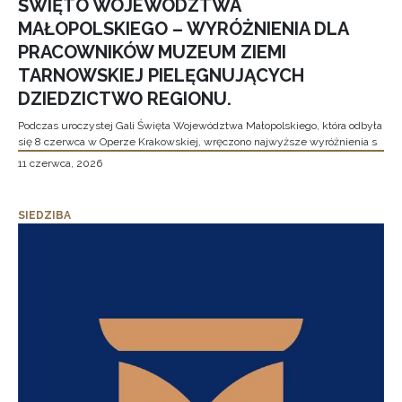
ŚWIĘTO WOJEWÓDZTWA
MAŁOPOLSKIEGO – WYRÓŻNIENIA DLA
PRACOWNIKÓW MUZEUM ZIEMI
TARNOWSKIEJ PIELĘGNUJĄCYCH
DZIEDZICTWO REGIONU.
Podczas uroczystej Gali Święta Województwa Małopolskiego, która odbyła
się 8 czerwca w Operze Krakowskiej, wręczono najwyższe wyróżnienia s
11 czerwca, 2026
SIEDZIBA