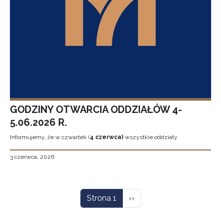
GODZINY OTWARCIA ODDZIAŁÓW 4-
5.06.2026 R.
Informujemy, że w czwartek (
4 czerwca)
wszystkie oddziały
3 czerwca, 2026
Stronicowanie
Następna strona
Strona 1
››