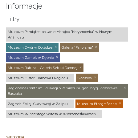
Informacje
Filtry:
Muzeum Pamiątek po Janie Matejce "Koryznówka" w Nowym
Wiśniczu
Muzeum Dwór w Dołędze
Galeria "Panorama"
Muzeum Zamek w Dębnie
Muzeum Ratusz - Galeria Sztuki Dawnej
Muzeum Historii Tarnowa i Regionu
Siedziba
Regionalne Centrum Edukacji o Pamięci im. gen. bryg. Zdzisława
Baszaka
Zagroda Felicji Curyłowej w Zalipiu
Muzeum Etnograficzne
Muzeum Wincentego Witosa w Wierzchosławicach
SIEDZIBA