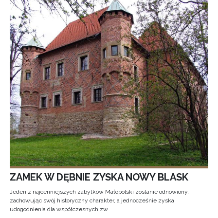
ZAMEK W DĘBNIE ZYSKA NOWY BLASK
Jeden z najcenniejszych zabytków Małopolski zostanie odnowiony,
zachowując swój historyczny charakter, a jednocześnie zyska
udogodnienia dla współczesnych zw