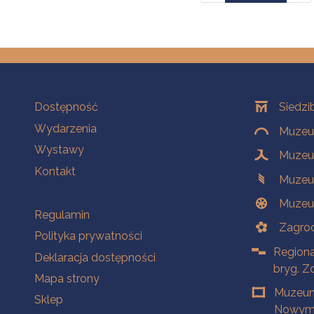
Na skróty
Oddziały
Dostępność
Siedzi
Wydarzenia
Muzeum
Wystawy
Muzeum
Kontakt
Muzeu
Muzeu
Na skróty
Regulamin
Zagrod
Polityka prywatności
Regiona
Deklaracja dostępności
bryg. Z
Mapa strony
Muzeum
Sklep
Nowym 