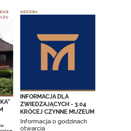
EJCE
SIEDZIBA
ICZU
INFORMACJA DLA
KA”
ZWIEDZAJĄCYCH - 3.04
M
KRÓCEJ CZYNNE MUZEUM
Informacja o godzinach
um
otwarcia