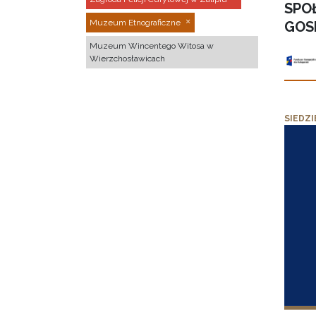
SPO
Muzeum Etnograficzne
GOS
Muzeum Wincentego Witosa w
Wierzchosławicach
SIEDZI