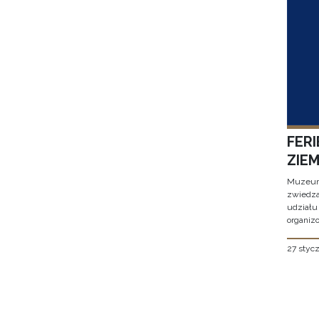
FER
ZIE
Muzeum 
zwiedza
udziału
organizo
27 styc
Stron