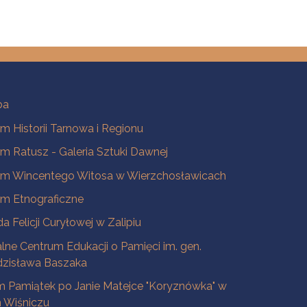
ba
 Historii Tarnowa i Regionu
 Ratusz - Galeria Sztuki Dawnej
m Wincentego Witosa w Wierzchosławicach
m Etnograficzne
a Felicji Curyłowej w Zalipiu
lne Centrum Edukacji o Pamięci im. gen.
dzisława Baszaka
 Pamiątek po Janie Matejce "Koryznówka" w
Wiśniczu