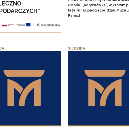
Ziemi Tarnowskiej stało się właśc
ŁECZNO-
dworku „Koryznówka”, w którym p
PODARCZYCH”
lata funkcjonował oddział Muze
Pamiąt
BA
SIEDZIBA