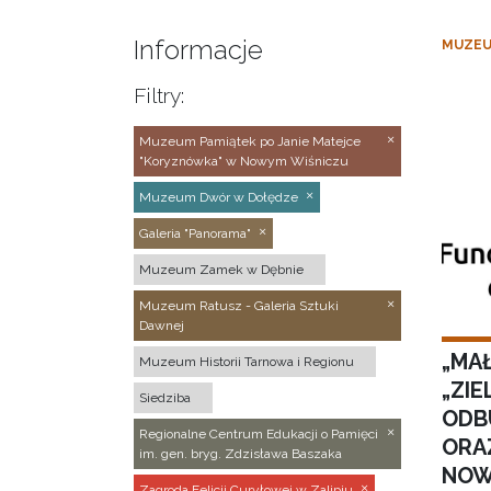
Informacje
MUZEU
Filtry:
Muzeum Pamiątek po Janie Matejce
"Koryznówka" w Nowym Wiśniczu
Muzeum Dwór w Dołędze
Galeria "Panorama"
Muzeum Zamek w Dębnie
Muzeum Ratusz - Galeria Sztuki
Dawnej
„MA
Muzeum Historii Tarnowa i Regionu
„ZI
Siedziba
ODB
Regionalne Centrum Edukacji o Pamięci
ORA
im. gen. bryg. Zdzisława Baszaka
NOW
Zagroda Felicji Curyłowej w Zalipiu