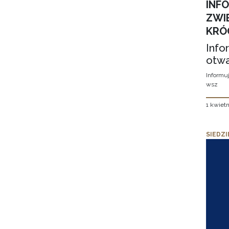
INF
ZWI
KRÓ
Info
otwa
Informuj
wsz
1 kwietn
SIEDZI