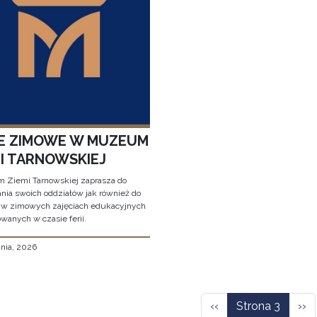
IE ZIMOWE W MUZEUM
MI TARNOWSKIEJ
Ziemi Tarnowskiej zaprasza do
nia swoich oddziałów jak również do
 w zimowych zajęciach edukacyjnych
wanych w czasie ferii.
znia, 2026
icowanie
Poprzednia strona
Nas
‹‹
Strona 3
››