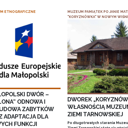
M ETNOGRAFICZNE
MUZEUM PAMIĄTEK PO JANIE MAT
"KORYZNÓWKA" W NOWYM WIŚN
ŁOPOLSKI DWÓR –
DWOREK „KORYZNÓW
ELONA” ODNOWA I
WŁASNOŚCIĄ MUZEU
UDOWA ZABYTKÓW
ZIEMI TARNOWSKIEJ
Z ADAPTACJA DLA
YCH FUNKCJI
Po długotrwałych starania Muze