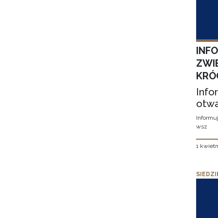
INF
ZWI
KRÓ
Info
otwa
Informuj
wsz
1 kwietn
SIEDZI