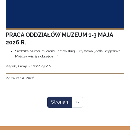
PRACA ODDZIAŁÓW MUZEUM 1-3 MAJA
2026 R.
Siedziba Muzeum Ziemi Tarnowskiej – wystawa „Zofia Stryjeńska.
Między wiarą a obrzędem”
Piątek, 1 maja – 10:00-15:00
27 kwietnia, 2026
Stronicowanie
Następna strona
Strona 1
››