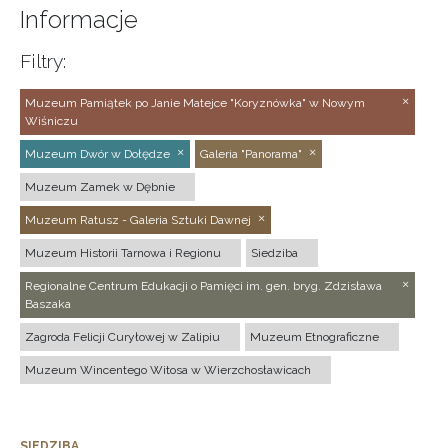
Informacje
Filtry:
Muzeum Pamiątek po Janie Matejce "Koryznówka" w Nowym
Wiśniczu
Muzeum Dwór w Dołędze
Galeria "Panorama"
Muzeum Zamek w Dębnie
Muzeum Ratusz - Galeria Sztuki Dawnej
Muzeum Historii Tarnowa i Regionu
Siedziba
Regionalne Centrum Edukacji o Pamięci im. gen. bryg. Zdzisława
Baszaka
Zagroda Felicji Curyłowej w Zalipiu
Muzeum Etnograficzne
Muzeum Wincentego Witosa w Wierzchosławicach
SIEDZIBA