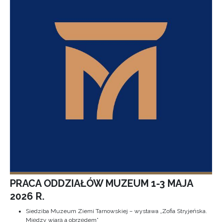
PRACA ODDZIAŁÓW MUZEUM 1-3 MAJA
2026 R.
Siedziba Muzeum Ziemi Tarnowskiej – wystawa „Zofia Stryjeńska.
Między wiarą a obrzędem”