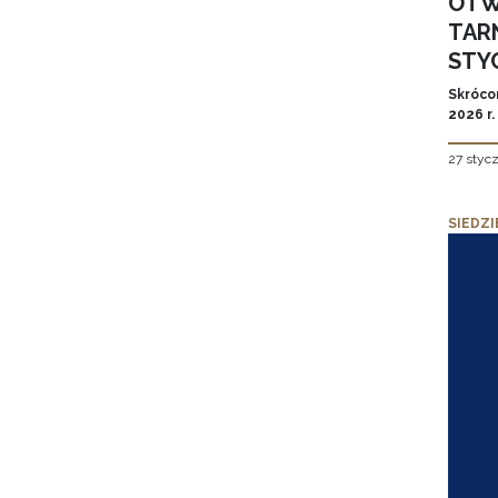
OTW
TAR
STYC
Skróco
2026 r.
27 styc
SIEDZI