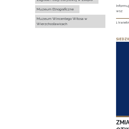
Informuj
Muzeum Etnograficzne
wsz
Muzeum Wincentego Witosa w
1 kwietn
Wierzchosławicach
SIEDZI
ZMI