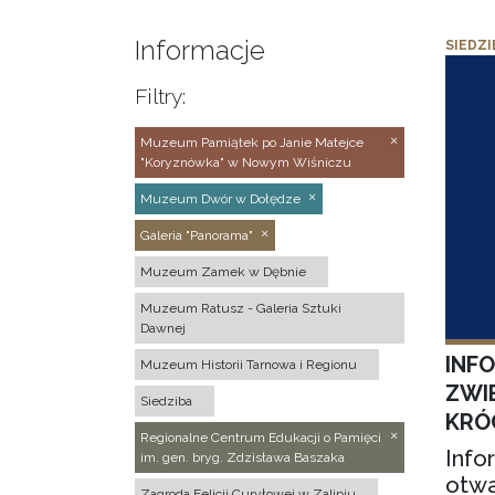
Informacje
SIEDZI
Filtry:
Muzeum Pamiątek po Janie Matejce
"Koryznówka" w Nowym Wiśniczu
Muzeum Dwór w Dołędze
Galeria "Panorama"
Muzeum Zamek w Dębnie
Muzeum Ratusz - Galeria Sztuki
Dawnej
INF
Muzeum Historii Tarnowa i Regionu
ZWI
Siedziba
KRÓ
Regionalne Centrum Edukacji o Pamięci
Info
im. gen. bryg. Zdzisława Baszaka
otwa
Zagroda Felicji Curyłowej w Zalipiu