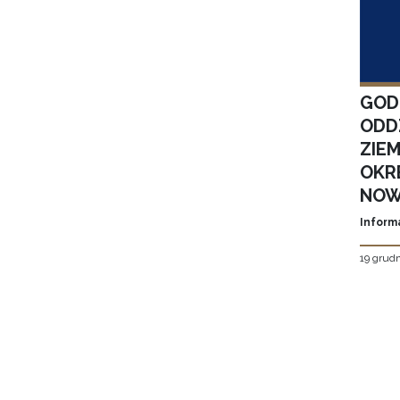
GOD
ODD
ZIE
OKR
NOW
Inform
19 grudn
Stron