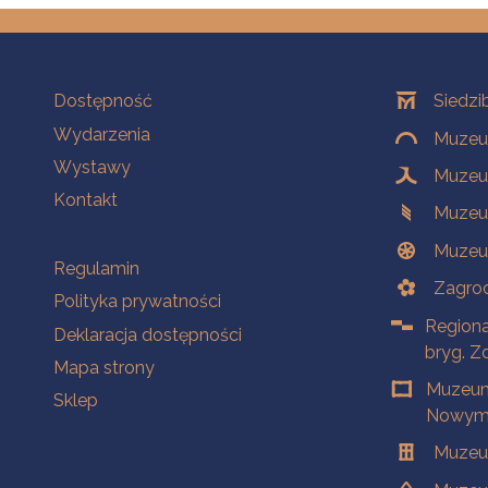
Na skróty
Oddziały
Dostępność
Siedzi
Wydarzenia
Muzeum
Wystawy
Muzeum
Kontakt
Muzeu
Muzeu
Na skróty
Regulamin
Zagrod
Polityka prywatności
Regiona
Deklaracja dostępności
bryg. Z
Mapa strony
Muzeum
Sklep
Nowym 
Muzeu