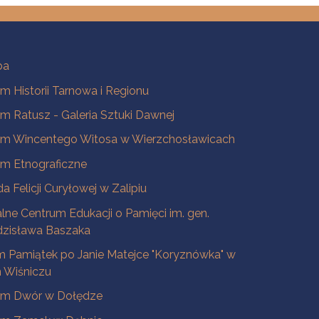
ba
 Historii Tarnowa i Regionu
 Ratusz - Galeria Sztuki Dawnej
m Wincentego Witosa w Wierzchosławicach
m Etnograficzne
a Felicji Curyłowej w Zalipiu
lne Centrum Edukacji o Pamięci im. gen.
dzisława Baszaka
 Pamiątek po Janie Matejce "Koryznówka" w
Wiśniczu
m Dwór w Dołędze