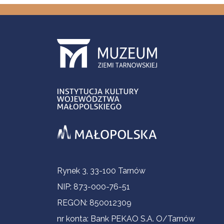
Informacje kontaktowe
Rynek 3, 33-100 Tarnów
NIP: 873-000-76-51
REGON: 850012309
nr konta: Bank PEKAO S.A. O/Tarnów