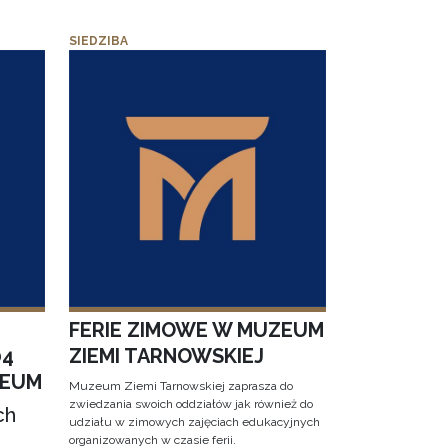
SIEDZIBA
FERIE ZIMOWE W MUZEUM
04
ZIEMI TARNOWSKIEJ
ZEUM
Muzeum Ziemi Tarnowskiej zaprasza do
zwiedzania swoich oddziałów jak również do
ch
udziału w zimowych zajęciach edukacyjnych
organizowanych w czasie ferii.