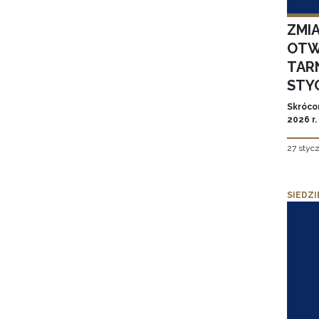
ZMI
OTW
TAR
STYC
Skróco
2026 r.
27 styc
SIEDZI