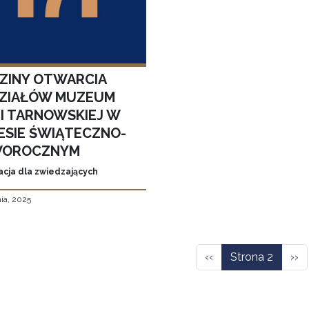
ZINY OTWARCIA
ZIAŁÓW MUZEUM
MI TARNOWSKIEJ W
ESIE ŚWIĄTECZNO-
OROCZNYM
acja dla zwiedzających
ia, 2025
icowanie
Poprzednia strona
Nas
‹‹
Strona 2
››