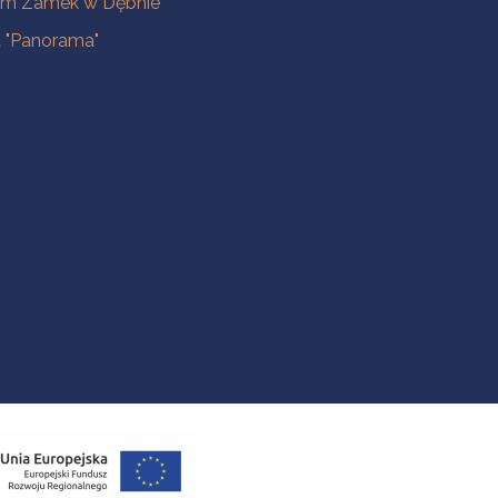
m Zamek w Dębnie
a "Panorama"