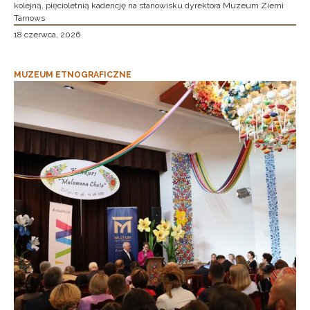
kolejną, pięcioletnią kadencję na stanowisku dyrektora Muzeum Ziemi
Tarnows
18 czerwca, 2026
MUZEUM ETNOGRAFICZNE