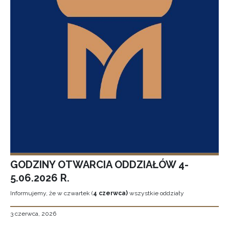
GODZINY OTWARCIA ODDZIAŁÓW 4-
5.06.2026 R.
Informujemy, że w czwartek (
4 czerwca)
wszystkie oddziały
3 czerwca, 2026