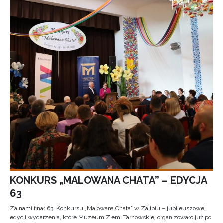
KONKURS „MALOWANA CHATA” – EDYCJA
63
Za nami finał 63. Konkursu „Malowana Chata” w Zalipiu – jubileuszowej
edycji wydarzenia, które Muzeum Ziemi Tarnowskiej organizowało już po