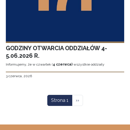
GODZINY OTWARCIA ODDZIAŁÓW 4-
5.06.2026 R.
Informujemy, że w czwartek (
4 czerwca)
wszystkie oddziały
3 czerwca, 2026
Stronicowanie
Następna strona
Strona 1
››