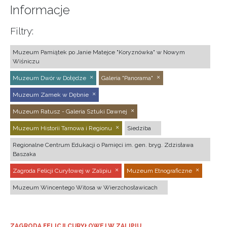
Informacje
Filtry:
Muzeum Pamiątek po Janie Matejce "Koryznówka" w Nowym
Wiśniczu
Muzeum Dwór w Dołędze
Galeria "Panorama"
Muzeum Zamek w Dębnie
Muzeum Ratusz - Galeria Sztuki Dawnej
Muzeum Historii Tarnowa i Regionu
Siedziba
Regionalne Centrum Edukacji o Pamięci im. gen. bryg. Zdzisława
Baszaka
Zagroda Felicji Curyłowej w Zalipiu
Muzeum Etnograficzne
Muzeum Wincentego Witosa w Wierzchosławicach
ZAGRODA FELICJI CURYŁOWEJ W ZALIPIU