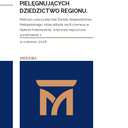
PIELĘGNUJĄCYCH
DZIEDZICTWO REGIONU.
Podczas uroczystej Gali Święta Województwa
Małopolskiego, która odbyła się 8 czerwca w
Operze Krakowskiej, wręczono najwyższe
wyróżnienia s
11 czerwca, 2026
SIEDZIBA