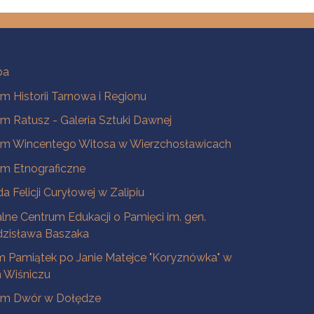
ba
 Historii Tarnowa i Regionu
 Ratusz - Galeria Sztuki Dawnej
m Wincentego Witosa w Wierzchosławicach
m Etnograficzne
a Felicji Curyłowej w Zalipiu
lne Centrum Edukacji o Pamięci im. gen.
dzisława Baszaka
 Pamiątek po Janie Matejce "Koryznówka" w
Wiśniczu
m Dwór w Dołędze