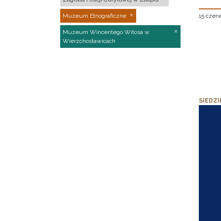
15 czer
Muzeum Etnograficzne
Muzeum Wincentego Witosa w
Wierzchosławicach
SIEDZI