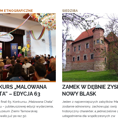
M ETNOGRAFICZNE
SIEDZIBA
KURS „MALOWANA
ZAMEK W DĘBNIE ZYS
A” – EDYCJA 63
NOWY BLASK
 finał 63. Konkursu „Malowana Chata”
Jeden z najcenniejszych zabytków Ma
iu – jubileuszowej edycji wydarzenia,
zostanie odnowiony, zachowując swój
uzeum Ziemi Tarnowskiej
historyczny charakter, a jednocześnie
wało już po raz 50.
udogodnienia dla współczesnych zw