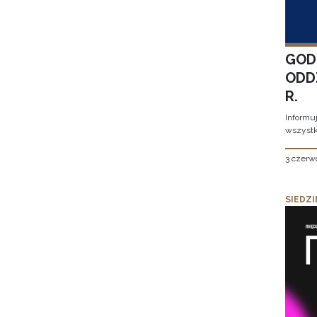
GOD
ODD
R.
Informu
wszystk
3 czerw
SIEDZI