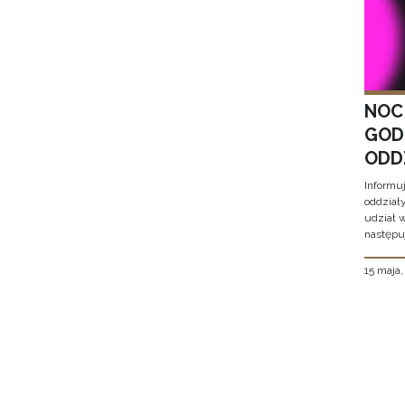
NOC
GOD
ODD
Informu
oddział
udział 
następu
15 maja
Stron