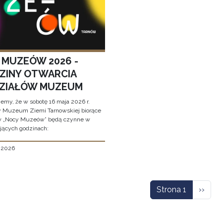
 MUZEÓW 2026 -
ZINY OTWARCIA
ZIAŁÓW MUZEUM
jemy, że w sobotę 16 maja 2026 r.
y Muzeum Ziemi Tarnowskiej biorące
w „Nocy Muzeów” będą czynne w
jących godzinach:
, 2026
icowanie
Nastę
Strona 1
››