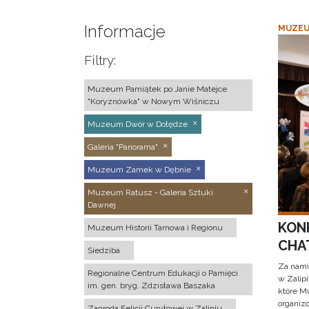
Informacje
MUZEU
Filtry:
Muzeum Pamiątek po Janie Matejce
"Koryznówka" w Nowym Wiśniczu
Muzeum Dwór w Dołędze
Galeria "Panorama"
Muzeum Zamek w Dębnie
Muzeum Ratusz - Galeria Sztuki
Dawnej
KON
Muzeum Historii Tarnowa i Regionu
CHAT
Siedziba
Za nami
Regionalne Centrum Edukacji o Pamięci
w Zalip
im. gen. bryg. Zdzisława Baszaka
które M
organizo
Zagroda Felicji Curyłowej w Zalipiu