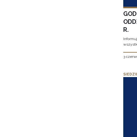
GOD
ODD
R.
Informu
wszystk
3 czerw
SIEDZI