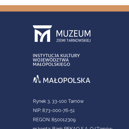
Informacje kontaktowe
Rynek 3, 33-100 Tarnów
NIP: 873-000-76-51
REGON: 850012309
nr konta: Bank PEKAO S.A. O/Tarnów