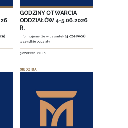
GODZINY OTWARCIA
026
ODDZIAŁÓW 4-5.06.2026
R.
ca)
Informujemy, że w czwartek (
4 czerwca)
wszystkie oddziały
3 czerwca, 2026
SIEDZIBA