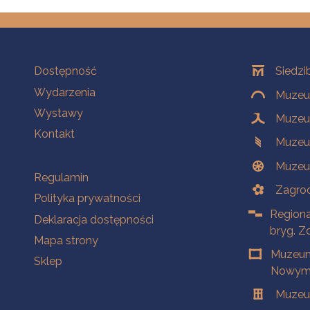
Na skróty
Oddziały
Dostępność
Siedzi
Wydarzenia
Muzeum
Wystawy
Muzeum
Kontakt
Muzeu
Muzeu
Na skróty
Regulamin
Zagrod
Polityka prywatności
Regiona
Deklaracja dostępności
bryg. Z
Mapa strony
Muzeum
Sklep
Nowym 
Muzeu