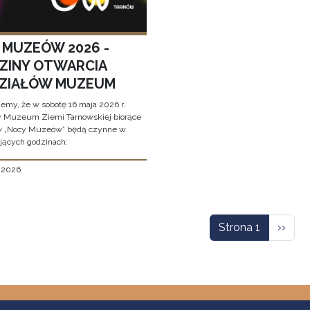
 MUZEÓW 2026 -
ZINY OTWARCIA
ZIAŁÓW MUZEUM
jemy, że w sobotę 16 maja 2026 r.
y Muzeum Ziemi Tarnowskiej biorące
w „Nocy Muzeów” będą czynne w
jących godzinach:
, 2026
icowanie
Nastę
Strona 1
››