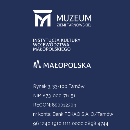
Informacje kontaktowe
Rynek 3, 33-100 Tarnów
NIP: 873-000-76-51
REGON: 850012309
nr konta: Bank PEKAO S.A. O/Tarnów
96 1240 1910 1111 0000 0898 4744