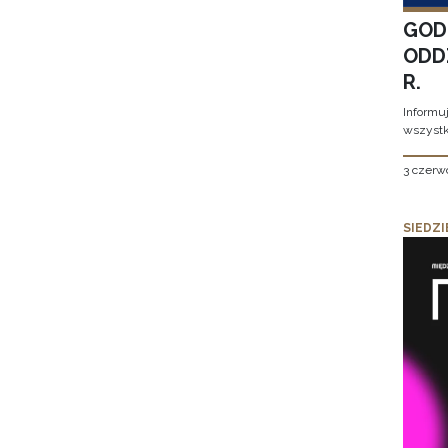
GOD
ODD
R.
Informu
wszystk
3 czerw
SIEDZI