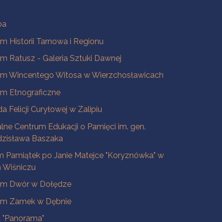
ba
 Historii Tarnowa i Regionu
 Ratusz - Galeria Sztuki Dawnej
m Wincentego Witosa w Wierzchosławicach
m Etnograficzne
a Felicji Curyłowej w Zalipiu
lne Centrum Edukacji o Pamięci im. gen.
dzisława Baszaka
 Pamiątek po Janie Matejce "Koryznówka" w
Wiśniczu
m Dwór w Dołędze
m Zamek w Dębnie
a "Panorama"