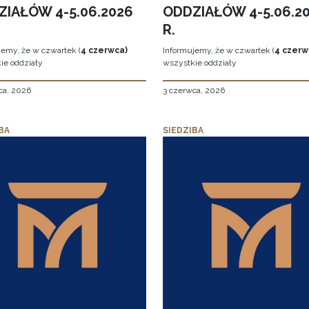
ZIAŁÓW 4-5.06.2026
ODDZIAŁÓW 4-5.06.2
R.
jemy, że w czwartek (
4 czerwca)
Informujemy, że w czwartek (
4 czerw
ie oddziały
wszystkie oddziały
ca, 2026
3 czerwca, 2026
BA
SIEDZIBA