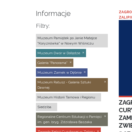
Informacje
ZAGRO
ZALIPI
Filtry:
Muzeum Pamiątek po Janie Matejce
"Koryznówka" w Nowym Wiśniczu
Muzeum Dwór w Dołędze
Galeria "Panorama"
Muzeum Zamek w Dębnie
Muzeum Ratusz - Galeria Sztuki
Dawnej
Muzeum Historii Tarnowa i Regionu
ZAGR
Siedziba
CUR
ZAM
Regionalne Centrum Edukacji o Pamięci
im. gen. bryg. Zdzisława Baszaka
ZWI
Zagroda Felicji Curyłowej w Zalipiu