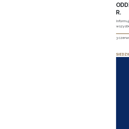
ODD
R.
Informu
wszystk
3 czerw
SIEDZI