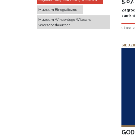
5.07
Muzeum Etnograficzne
Zagroda
zamknię
Muzeum Wincentego Witosa w
Wierzchosławicach
1 lipca,
SIEDZI
GOD