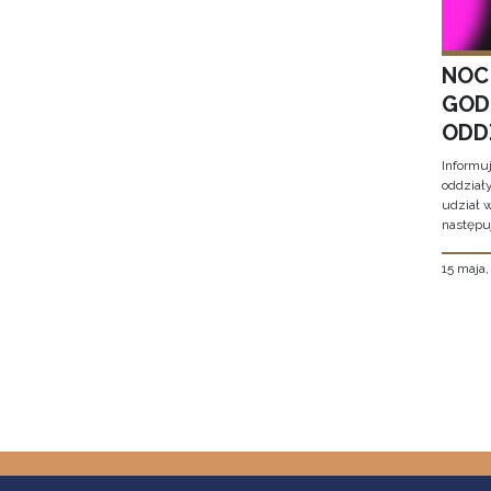
NOC
GOD
ODD
Informu
oddział
udział 
następu
15 maja
Stron