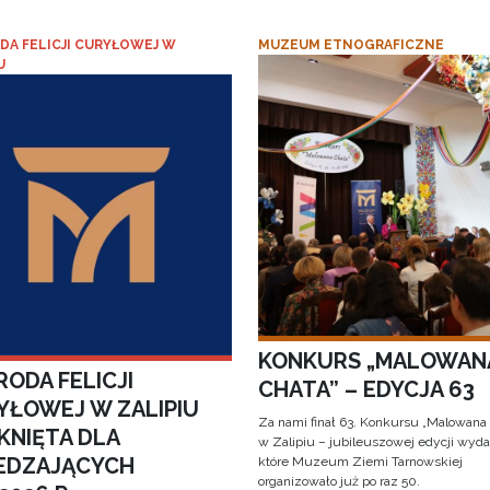
DA FELICJI CURYŁOWEJ W
MUZEUM ETNOGRAFICZNE
U
KONKURS „MALOWAN
ODA FELICJI
CHATA” – EDYCJA 63
YŁOWEJ W ZALIPIU
Za nami finał 63. Konkursu „Malowana
KNIĘTA DLA
w Zalipiu – jubileuszowej edycji wyda
EDZAJĄCYCH
które Muzeum Ziemi Tarnowskiej
organizowało już po raz 50.