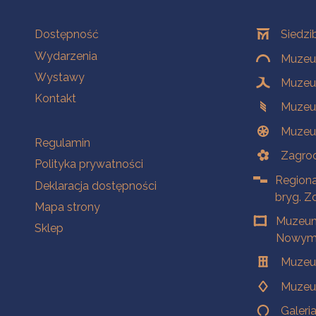
Na skróty
Oddziały
Dostępność
Siedzi
Wydarzenia
Muzeum
Wystawy
Muzeum
Kontakt
Muzeu
Muzeu
Na skróty
Regulamin
Zagrod
Polityka prywatności
Regiona
Deklaracja dostępności
bryg. Z
Mapa strony
Muzeum
Sklep
Nowym 
Muzeu
Muzeu
Galeri