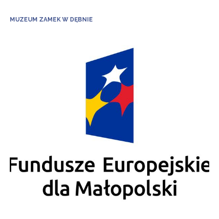
MUZEUM ZAMEK W DĘBNIE