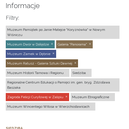
Informacje
Filtry:
Muzeum Pamiątek po Janie Matejce "Koryznówka" w Nowym
Wiśniczu
Muzeum Dwór w Dołędze
Galeria "Panorama"
Muzeum Zamek w Dębnie
Muzeum Ratusz - Galeria Sztuki Dawnej
Muzeum Historii Tarnowa i Regionu
Siedziba
Regionalne Centrum Edukacji o Pamięci im. gen. bryg. Zdzisława
Baszaka
Zagroda Felicji Curyłowej w Zalipiu
Muzeum Etnograficzne
Muzeum Wincentego Witosa w Wierzchosławicach
SIEDZIBA