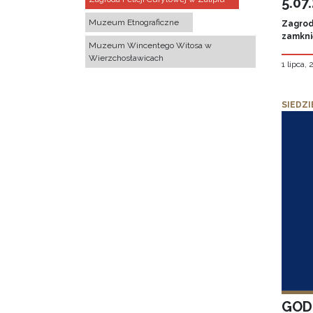
5.07
Muzeum Etnograficzne
Zagroda
zamknię
Muzeum Wincentego Witosa w
Wierzchosławicach
1 lipca,
SIEDZI
GOD