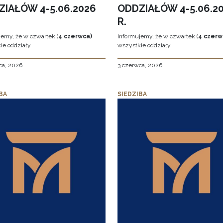
ZIAŁÓW 4-5.06.2026
ODDZIAŁÓW 4-5.06.2
R.
jemy, że w czwartek (
4 czerwca)
Informujemy, że w czwartek (
4 czerw
ie oddziały
wszystkie oddziały
ca, 2026
3 czerwca, 2026
BA
SIEDZIBA