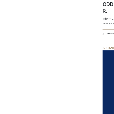
ODD
R.
Informu
wszystk
3 czerw
SIEDZI