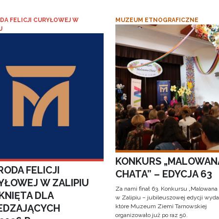
DA FELICJI CURYŁOWEJ W
MUZEUM ETNOGRAFICZNE
U
KONKURS „MALOWAN
ODA FELICJI
CHATA” – EDYCJA 63
YŁOWEJ W ZALIPIU
Za nami finał 63. Konkursu „Malowana
KNIĘTA DLA
w Zalipiu – jubileuszowej edycji wyda
EDZAJĄCYCH
które Muzeum Ziemi Tarnowskiej
organizowało już po raz 50.