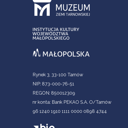
Informacje kontaktowe
Rynek 3, 33-100 Tarnów
NIP: 873-000-76-51
REGON: 850012309
nr konta: Bank PEKAO S.A. O/Tarnów
96 1240 1910 1111 0000 0898 4744