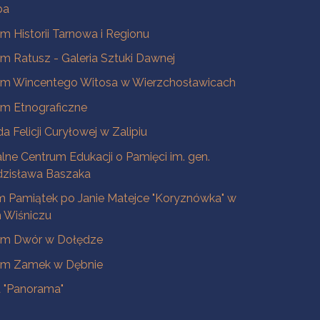
ba
 Historii Tarnowa i Regionu
 Ratusz - Galeria Sztuki Dawnej
m Wincentego Witosa w Wierzchosławicach
m Etnograficzne
a Felicji Curyłowej w Zalipiu
lne Centrum Edukacji o Pamięci im. gen.
dzisława Baszaka
 Pamiątek po Janie Matejce "Koryznówka" w
Wiśniczu
m Dwór w Dołędze
m Zamek w Dębnie
a "Panorama"