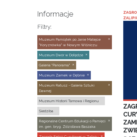
Informacje
ZAGRO
ZALIPI
Filtry:
Muzeum Pamiątek po Janie Matejce
"Koryznówka" w Nowym Wiśniczu
Muzeum Dwór w Dołędze
Galeria "Panorama"
Muzeum Zamek w Dębnie
Muzeum Ratusz - Galeria Sztuki
Dawnej
Muzeum Historii Tarnowa i Regionu
ZAGR
Siedziba
CUR
ZAM
Regionalne Centrum Edukacji o Pamięci
im. gen. bryg. Zdzisława Baszaka
ZWI
Zagroda Felicji Curyłowej w Zalipiu