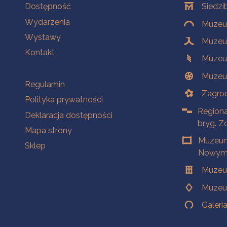
Na skróty
Oddziały
Dostępność
Siedzi
Wydarzenia
Muzeum
Wystawy
Muzeum
Kontakt
Muzeu
Muzeu
Na skróty
Regulamin
Zagrod
Polityka prywatności
Regiona
Deklaracja dostępności
bryg. Z
Mapa strony
Muzeum
Sklep
Nowym 
Muzeu
Muzeu
Galeri