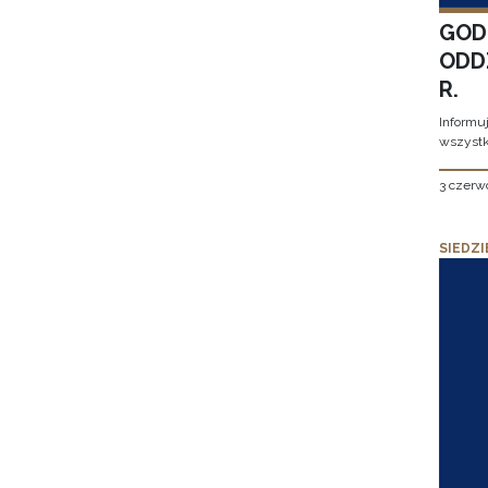
GOD
ODD
R.
Informu
wszystk
3 czerw
SIEDZI