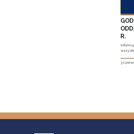
GOD
ODD
R.
Informu
wszystk
3 czerw
Stron