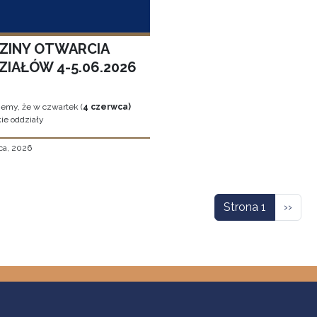
ZINY OTWARCIA
ZIAŁÓW 4-5.06.2026
jemy, że w czwartek (
4 czerwca)
ie oddziały
ca, 2026
icowanie
Nastę
Strona 1
››