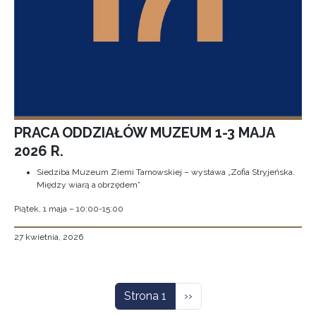
PRACA ODDZIAŁÓW MUZEUM 1-3 MAJA
2026 R.
Siedziba Muzeum Ziemi Tarnowskiej – wystawa „Zofia Stryjeńska.
Między wiarą a obrzędem”
Piątek, 1 maja – 10:00-15:00
27 kwietnia, 2026
Stronicowanie
Następna strona
Strona 1
››