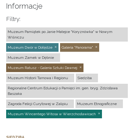
Informacje
Filtry:
Muzeum Pamiątek po Janie Matejce "Koryznówka" w Nowym
Wiśniczu
Muzeum Dwór w Dołędze
Galeria "Panorama"
Muzeum Zamek w Dębnie
Muzeum Ratusz - Galeria Sztuki Dawnej
Muzeum Historii Tarnowa i Regionu
Siedziba
Regionalne Centrum Edukacji o Pamięci im. gen. bryg. Zdzisława
Baszaka
Zagroda Felicji Curyłowej w Zalipiu
Muzeum Etnograficzne
Muzeum Wincentego Witosa w Wierzchosławicach
SIEDZIBA