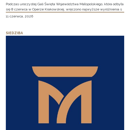
Podczas uroczystej Gali Święta Województwa Małopolskiego, która odbyła
się 8 czerwca w Operze Krakowskiej, wręczono najwyższe wyróżnienia s
11 czerwca, 2026
SIEDZIBA