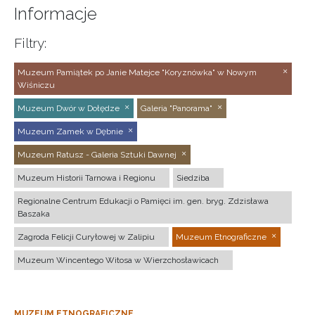
Informacje
Filtry:
Muzeum Pamiątek po Janie Matejce "Koryznówka" w Nowym
Wiśniczu
Muzeum Dwór w Dołędze
Galeria "Panorama"
Muzeum Zamek w Dębnie
Muzeum Ratusz - Galeria Sztuki Dawnej
Muzeum Historii Tarnowa i Regionu
Siedziba
Regionalne Centrum Edukacji o Pamięci im. gen. bryg. Zdzisława
Baszaka
Zagroda Felicji Curyłowej w Zalipiu
Muzeum Etnograficzne
Muzeum Wincentego Witosa w Wierzchosławicach
MUZEUM ETNOGRAFICZNE