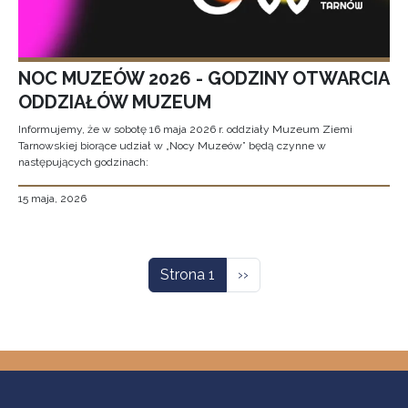
NOC MUZEÓW 2026 - GODZINY OTWARCIA
ODDZIAŁÓW MUZEUM
Informujemy, że w sobotę 16 maja 2026 r. oddziały Muzeum Ziemi
Tarnowskiej biorące udział w „Nocy Muzeów” będą czynne w
następujących godzinach:
15 maja, 2026
Stronicowanie
Następna strona
Strona 1
››