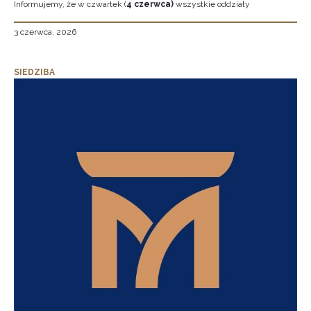
Informujemy, że w czwartek (
4 czerwca)
wszystkie oddziały
3 czerwca, 2026
SIEDZIBA