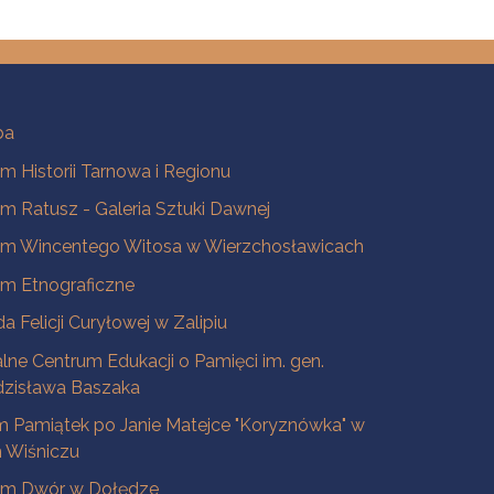
ba
 Historii Tarnowa i Regionu
 Ratusz - Galeria Sztuki Dawnej
m Wincentego Witosa w Wierzchosławicach
m Etnograficzne
a Felicji Curyłowej w Zalipiu
lne Centrum Edukacji o Pamięci im. gen.
dzisława Baszaka
 Pamiątek po Janie Matejce "Koryznówka" w
Wiśniczu
m Dwór w Dołędze