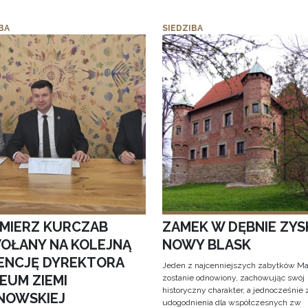
BA
SIEDZIBA
IMIERZ KURCZAB
ZAMEK W DĘBNIE ZYS
OŁANY NA KOLEJNĄ
NOWY BLASK
ENCJĘ DYREKTORA
Jeden z najcenniejszych zabytków Ma
EUM ZIEMI
zostanie odnowiony, zachowując swój
historyczny charakter, a jednocześnie
NOWSKIEJ
udogodnienia dla współczesnych zw