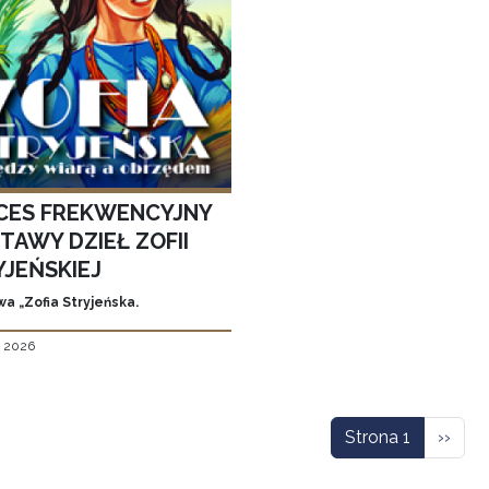
CES FREKWENCYJNY
TAWY DZIEŁ ZOFII
YJEŃSKIEJ
a „Zofia Stryjeńska.
, 2026
icowanie
Nastę
Strona 1
››