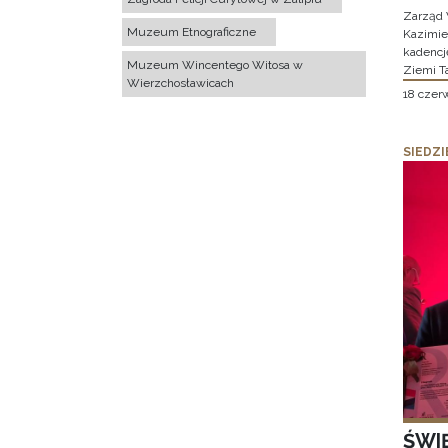
Zarząd 
Muzeum Etnograficzne
Kazimier
kadencj
Muzeum Wincentego Witosa w
Ziemi T
Wierzchosławicach
18 czer
SIEDZI
ŚWI