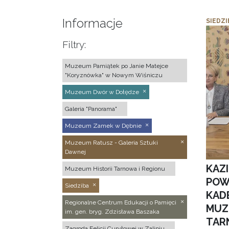
Informacje
SIEDZI
Filtry:
Muzeum Pamiątek po Janie Matejce
"Koryznówka" w Nowym Wiśniczu
Muzeum Dwór w Dołędze
Galeria "Panorama"
Muzeum Zamek w Dębnie
Muzeum Ratusz - Galeria Sztuki
Dawnej
KAZ
Muzeum Historii Tarnowa i Regionu
POW
Siedziba
KAD
Regionalne Centrum Edukacji o Pamięci
MUZ
im. gen. bryg. Zdzisława Baszaka
TAR
Zagroda Felicji Curyłowej w Zalipiu