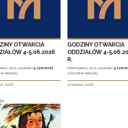
ZINY OTWARCIA
GODZINY OTWARCIA
ZIAŁÓW 4-5.06.2026
ODDZIAŁÓW 4-5.06.2
R.
jemy, że w czwartek (
4 czerwca)
Informujemy, że w czwartek (
4 czerw
ie oddziały
wszystkie oddziały
ca, 2026
3 czerwca, 2026
BA