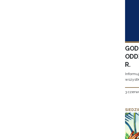
GOD
ODD
R.
Informu
wszystk
3 czerw
SIEDZI