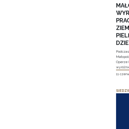
MAŁ
WYR
PRA
ZIE
PIE
DZI
Podczas
Małopol
Operze 
wyróżni
11 czer
SIEDZI