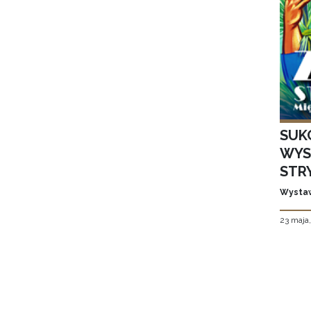
SUK
WYS
STR
Wystaw
23 maja
Stron