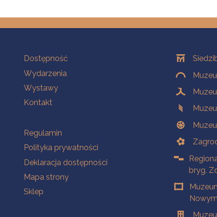
Na skróty
Oddziały
Dostępność
Siedzi
Wydarzenia
Muzeum
Wystawy
Muzeum
Kontakt
Muzeu
Muzeu
Na skróty
Regulamin
Zagrod
Polityka prywatności
Regiona
Deklaracja dostępności
bryg. Z
Mapa strony
Muzeum
Sklep
Nowym 
Muzeu