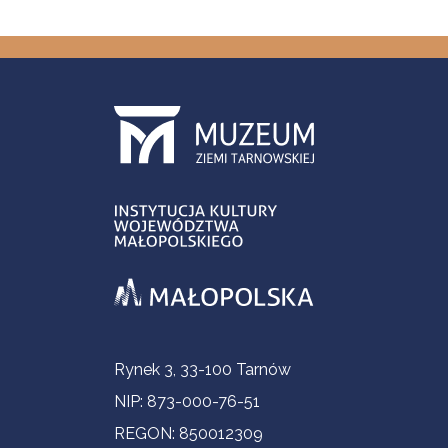
Informacje kontaktowe
Rynek 3, 33-100 Tarnów
NIP: 873-000-76-51
REGON: 850012309