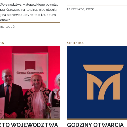
Województwa Małopolskiego powołał
12 czerwca, 2026
za Kurczaba na kolejną, pięcioletnią
ę na stanowisku dyrektora Muzeum
arnows
wca, 2026
BA
SIEDZIBA
ĘTO WOJEWÓDZTWA
GODZINY OTWARCIA