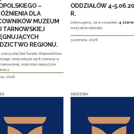
OPOLSKIEGO –
ODDZIAŁÓW 4-5.06.2
ÓŻNIENIA DLA
R.
COWNIKÓW MUZEUM
Informujemy, że w czwartek (
4 czerw
MI TARNOWSKIEJ
wszystkie oddziały
LĘGNUJĄCYCH
3 czerwca, 2026
EDZICTWO REGIONU.
 uroczystej Gali Święta Województwa
skiego, która odbyła się 8 czerwca w
Krakowskiej, wręczono najwyższe
enia s
wca, 2026
BA
SIEDZIBA