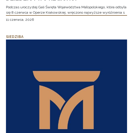
Podczas uroczystej Gali Święta Województwa Małopolskiego, która odbyła
się 8 czerwca w Operze Krakowskiej, wręczono najwyższe wyróżnienia s
11 czerwca, 2026
SIEDZIBA