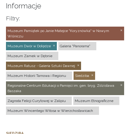
Informacje
Filtry:
Muzeum Pamiątek po Janie Matejce "Koryznówka" w Nowym
Wiśniczu
Muzeum Dwór w Dołędze
Galeria "Panorama"
Muzeum Zamek w Dębnie
Muzeum Ratusz - Galeria Sztuki Dawnej
Muzeum Historii Tarnowa i Regionu
Siedziba
Regionalne Centrum Edukacji o Pamięci im. gen. bryg. Zdzisława
Baszaka
Zagroda Felicji Curyłowej w Zalipiu
Muzeum Etnograficzne
Muzeum Wincentego Witosa w Wierzchosławicach
SIEDZIBA