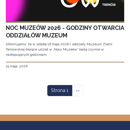
NOC MUZEÓW 2026 - GODZINY OTWARCIA
ODDZIAŁÓW MUZEUM
Informujemy, że w sobotę 16 maja 2026 r. oddziały Muzeum Ziemi
Tarnowskiej biorące udział w „Nocy Muzeów” będą czynne w
następujących godzinach:
15 maja, 2026
Stronicowanie
Następna strona
Strona 1
››